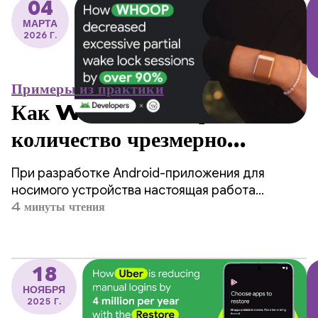
пользователей.
04
МАРТА
2026 Г.
Примеры из практики
Как WHOOP сократил
количество чрезмерно
частичных сеансов
При разработке Android-приложения для
блокировки экрана более чем
носимого устройства настоящая работа
начинается, когда экран выключается.
4 минуты чтения
на 90%.
18
НОЯБРЯ
2025 Г.