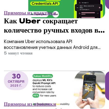
Примеры из практики
Как Uber сокращает
количество ручных входов в
систему на 4 миллиона в год
Компания Uber использовала API
благодаря API
восстановления учетных данных Android для
упрощения входа в систему на новых
5 минут чтения
восстановления учетных
устройствах, прогнозируя сокращение
количества ручных входов в систему на 4
данных
миллиона в год и повышение уровня удержания
30
пользователей.
ОКТЯБРЯ
2025 Г.
Примеры из практики