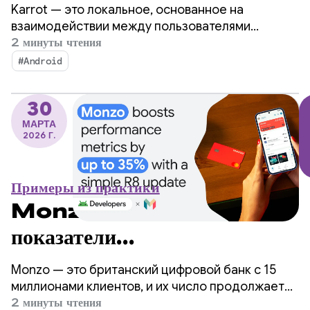
компания Karrot смогла
Karrot — это локальное, основанное на
увеличить продажи, внедрив
взаимодействии между пользователями
приложение-маркетплейс, позволяющее
2 минуты чтения
функцию перевода менее чем
покупать, продавать и обмениваться товарами с
#Android
другими проверенными пользователями. С
за 2 недели.
момента запуска в Южной Корее в 2015 году
30
платформа расширилась на мировые рынки,
МАРТА
собрав более 43 миллионов
2026 Г.
зарегистрированных пользователей.
Примеры из практики
Monzo повышает
показатели
производительности до 35%
Monzo — это британский цифровой банк с 15
благодаря простому
миллионами клиентов, и их число продолжает
расти. По мере масштабирования приложения
2 минуты чтения