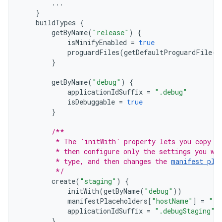
...
}
buildTypes
{
getByName
(
"release"
)
{
isMinifyEnabled
=
true
proguardFiles
(
getDefaultProguardFile
(
"
}
getByName
(
"debug"
)
{
applicationIdSuffix
=
".debug"
isDebuggable
=
true
}
/**
         * The `initWith` property lets you copy c
         * then configure only the settings you wa
         * type, and then changes the 
manifest pla
         */
create
(
"staging"
)
{
initWith
(
getByName
(
"debug"
))
manifestPlaceholders
[
"hostName"
]
=
"in
applicationIdSuffix
=
".debugStaging"
}