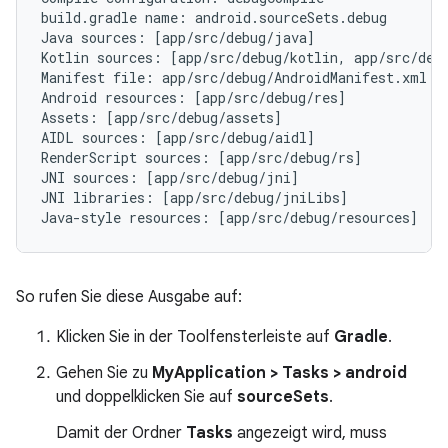
build.gradle name: android.sourceSets.debug

Java sources: [app/src/debug/java]

Kotlin sources: [app/src/debug/kotlin, app/src/debu
Manifest file: app/src/debug/AndroidManifest.xml

Android resources: [app/src/debug/res]

Assets: [app/src/debug/assets]

AIDL sources: [app/src/debug/aidl]

RenderScript sources: [app/src/debug/rs]

JNI sources: [app/src/debug/jni]

JNI libraries: [app/src/debug/jniLibs]

So rufen Sie diese Ausgabe auf:
Klicken Sie in der Toolfensterleiste auf
Gradle
.
Gehen Sie zu
MyApplication > Tasks > android
und doppelklicken Sie auf
sourceSets
.
Damit der Ordner
Tasks
angezeigt wird, muss