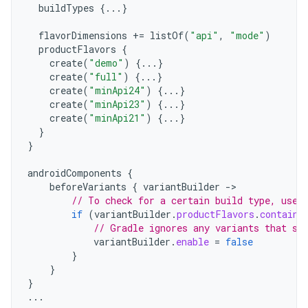
buildTypes
{...}
flavorDimensions
+=
listOf
(
"api"
,
"mode"
)
productFlavors
{
create
(
"demo"
)
{...}
create
(
"full"
)
{...}
create
(
"minApi24"
)
{...}
create
(
"minApi23"
)
{...}
create
(
"minApi21"
)
{...}
}
}
androidComponents
{
beforeVariants
{
variantBuilder
->
// To check for a certain build type, use 
if
(
variantBuilder
.
productFlavors
.
contains
// Gradle ignores any variants that sa
variantBuilder
.
enable
=
false
}
}
}
...