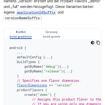
namens „version“ erstellt und die Produkt-Flavors „demo“
und „full“ werden hinzugefügt. Diese Varianten bieten
eigene
applicationIdSuffix
und
versionNameSuffix
:
Kotlin
Groovy
android
{
...
defaultConfig
{...}
buildTypes
{
getByName
(
"debug"
){...}
getByName
(
"release"
){...}
}
// Specifies one flavor dimension.
flavorDimensions
+=
"version"
productFlavors
{
create
(
"demo"
)
{
// Assigns this product flavor to the 
// If you are using only one dimension