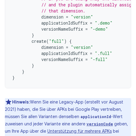
// and the plugin automatically assign
// that dimension.
dimension
=
"version"
applicationIdSuffix
=
".demo"
versionNameSuffix
=
"-demo"
}
create
(
"full"
)
{
dimension
=
"version"
applicationIdSuffix
=
".full"
versionNameSuffix
=
"-full"
}
}
}
Hinweis
:Wenn Sie eine Legacy-App (erstellt vor August
2021) haben, die Sie über APKs bei Google Play vertreiben,
müssen Sie allen Varianten denselben
-Wert
applicationId
zuweisen und jeder Variante eine andere
geben,
versionCode
um Ihre App über die
Unterstützung für mehrere APKs
bei