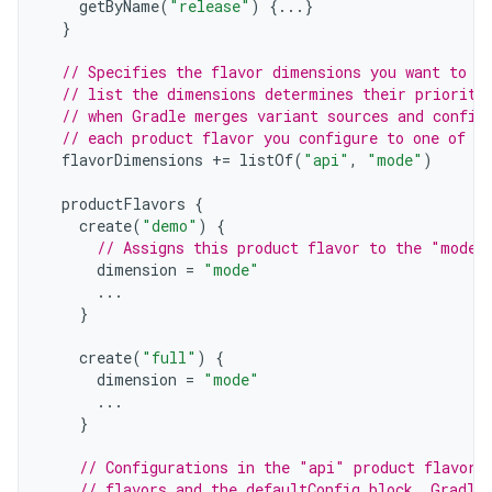
getByName
(
"release"
)
{...}
}
// Specifies the flavor dimensions you want to u
// list the dimensions determines their priority
// when Gradle merges variant sources and config
// each product flavor you configure to one of t
flavorDimensions
+=
listOf
(
"api"
,
"mode"
)
productFlavors
{
create
(
"demo"
)
{
// Assigns this product flavor to the "mode"
dimension
=
"mode"
...
}
create
(
"full"
)
{
dimension
=
"mode"
...
}
// Configurations in the "api" product flavors
// flavors and the defaultConfig block. Gradle