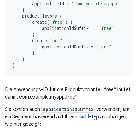
applicationId
=
"com.example.myapp"
}
productFlavors
{
create
(
"free"
)
{
applicationIdSuffix
=
".free"
}
create
(
"pro"
)
{
applicationIdSuffix
=
".pro"
}
}
}
Die Anwendungs-ID für die Produktvariante „free“ lautet
dann „com.example.myapp.free“.
Sie können auch
applicationIdSuffix
verwenden, um
ein Segment basierend auf Ihrem
Build-Typ
anzuhängen,
wie hier gezeigt: