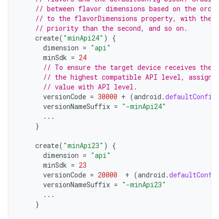
// between flavor dimensions based on the orde
// to the flavorDimensions property, with the 
// priority than the second, and so on.
create
(
"minApi24"
)
{
dimension
=
"api"
minSdk
=
24
// To ensure the target device receives the 
// the highest compatible API level, assign 
// value with API level.
versionCode
=
30000
+
(
android
.
defaultConfig
versionNameSuffix
=
"-minApi24"
...
}
create
(
"minApi23"
)
{
dimension
=
"api"
minSdk
=
23
versionCode
=
20000
+
(
android
.
defaultConfi
versionNameSuffix
=
"-minApi23"
...
}