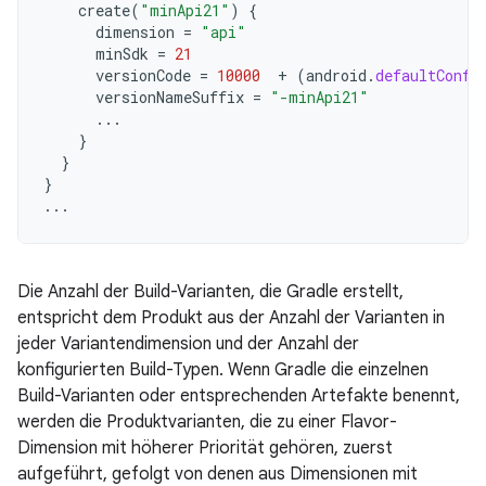
create
(
"minApi21"
)
{
dimension
=
"api"
minSdk
=
21
versionCode
=
10000
+
(
android
.
defaultConfi
versionNameSuffix
=
"-minApi21"
...
}
}
}
...
Die Anzahl der Build-Varianten, die Gradle erstellt,
entspricht dem Produkt aus der Anzahl der Varianten in
jeder Variantendimension und der Anzahl der
konfigurierten Build-Typen. Wenn Gradle die einzelnen
Build-Varianten oder entsprechenden Artefakte benennt,
werden die Produktvarianten, die zu einer Flavor-
Dimension mit höherer Priorität gehören, zuerst
aufgeführt, gefolgt von denen aus Dimensionen mit