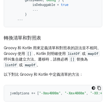
isDebuggable
=
true
...
}
...
轉換清單和對照表
Groovy 和 Kotlin 用來定義清單和對照表的語法並不相同。
Groovy 使用
[]
，Kotlin 則明確使用
listOf
或
mapOf
呼叫集合建立方法。遷移時，請務必將
[]
替換為
listOf
或
mapOf
。
以下對比 Groovy 和 Kotlin 中定義清單的方法：
jvmOptions
+=
[
"-Xms4000m"
,
"-Xmx4000m"
,
"-XX:+He