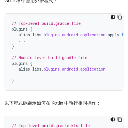
Groovy 中套用外掛程式：
// Top-level build.gradle file
plugins
{
alias
libs
.
plugins
.
android
.
application
apply
fa
...
}
// Module-level build.gradle file
plugins
{
alias
libs
.
plugins
.
android
.
application
...
}
以下程式碼顯示如何在 Kotlin 中執行相同操作：
// Top-level build.gradle.kts file