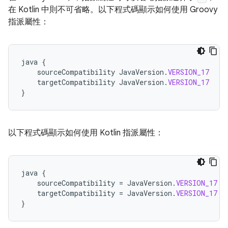
在 Kotlin 中則不可省略。以下程式碼顯示如何使用 Groovy
指派屬性：
java
{
sourceCompatibility
JavaVersion
.
VERSION_17
targetCompatibility
JavaVersion
.
VERSION_17
}
以下程式碼顯示如何使用 Kotlin 指派屬性：
java
{
sourceCompatibility
=
JavaVersion
.
VERSION_17
targetCompatibility
=
JavaVersion
.
VERSION_17
}