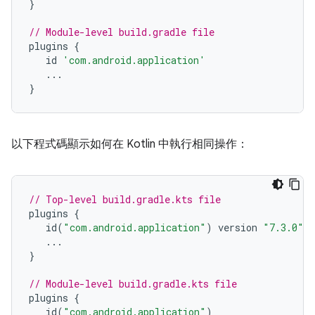
}
// Module-level build.gradle file
plugins
{
id
'com.android.application'
...
}
以下程式碼顯示如何在 Kotlin 中執行相同操作：
// Top-level build.gradle.kts file
plugins
{
id
(
"com.android.application"
)
version
"7.3.0"
a
...
}
// Module-level build.gradle.kts file
plugins
{
id
(
"com.android.application"
)