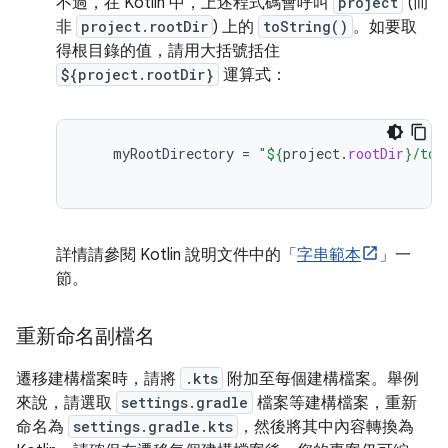
不過，在 Kotlin 中，上述程式碼會呼叫
project
(而
非
project.rootDir
) 上的
toString()
。如要取
得根目錄的值，請用大括號括住
${project.rootDir}
運算式：
myRootDirectory
=
"
${
project
.
rootDir
}
/too
詳情請參閱 Kotlin 說明文件中的「
字串範本
」一
節。
重新命名副檔名
遷移建構檔案時，請將
.kts
附加至每個建構檔案。舉例
來說，請選取
settings.gradle
檔案等建構檔案，重新
命名為
settings.gradle.kts
，然後將其中內容轉換為