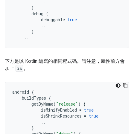
...
}
debug
{
debuggable
true
...
}
...
下方是以 Kotlin 編寫的相同程式碼。請注意，屬性前方會
加上
is
。
android
{
buildTypes
{
getByName
(
"release"
)
{
isMinifyEnabled
=
true
isShrinkResources
=
true
...
}
getByName
(
"debug"
)
{