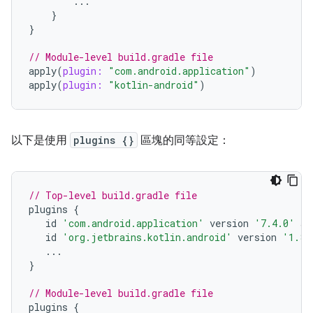
...
}
}
// Module-level build.gradle file
apply
(
plugin:
"com.android.application"
)
apply
(
plugin:
"kotlin-android"
)
以下是使用
plugins {}
區塊的同等設定：
// Top-level build.gradle file
plugins
{
id
'com.android.application'
version
'7.4.0'
ap
id
'org.jetbrains.kotlin.android'
version
'1.8.
...
}
// Module-level build.gradle file
plugins
{