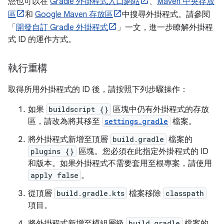
您也可以在
Gradle 外掛程式入口網站
、
Maven 中央存放
區
和
Google Maven 存放區
中搜尋外掛程式。請參閱
「
開發自訂 Gradle 外掛程式
」一文，進一步瞭解外掛程
式 ID 的運作方式。
執行重構
取得所用外掛程式的 ID 後，請按照下列步驟操作：
如果
buildscript {}
區塊中仍有外掛程式的存放
區，請改為將其移至
settings.gradle
檔案。
將外掛程式新增至頂層
build.gradle
檔案的
plugins {}
區塊。您必須在此指定外掛程式的 ID
和版本。如果外掛程式不需要套用至根專案，請使用
apply false
。
從頂層
build.gradle.kts
檔案移除
classpath
項目。
將外掛程式新增至模組層級
build.gradle
檔案的