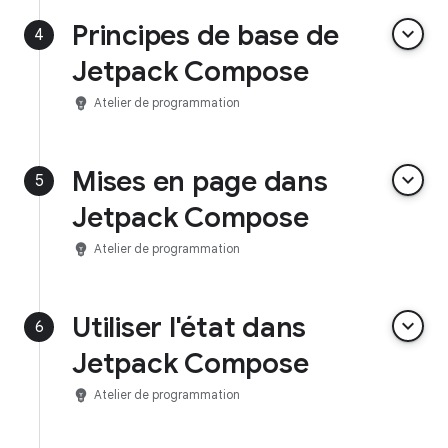
Principes de base de
keyboard_arrow_down
4
Jetpack Compose
emoji_objects
Atelier de programmation
Mises en page dans
keyboard_arrow_down
5
Jetpack Compose
emoji_objects
Atelier de programmation
Utiliser l'état dans
keyboard_arrow_down
6
Jetpack Compose
emoji_objects
Atelier de programmation