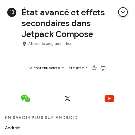
État avancé et effets
keyboard_arrow_down
13
secondaires dans
Jetpack Compose
emoji_objects
Atelier de programmation
Ce contenu vous a-t-il été utile ?
EN SAVOIR PLUS SUR ANDROID
Android