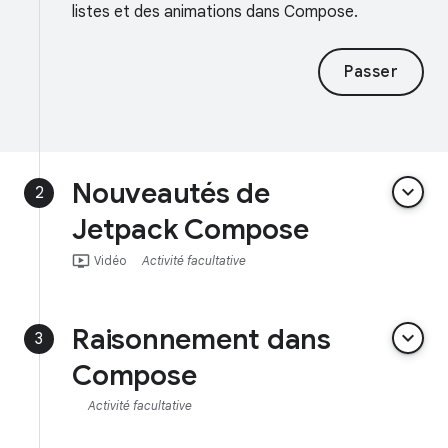
listes et des animations dans Compose.
Passer
Nouveautés de
keyboard_arrow_down
2
Jetpack Compose
ondemand_video
Vidéo
Activité facultative
Raisonnement dans
keyboard_arrow_down
3
Compose
Activité facultative