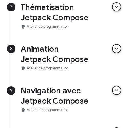
Thématisation
keyboard_arrow_down
7
Jetpack Compose
emoji_objects
Atelier de programmation
Animation
keyboard_arrow_down
8
Jetpack Compose
emoji_objects
Atelier de programmation
Navigation avec
keyboard_arrow_down
9
Jetpack Compose
emoji_objects
Atelier de programmation