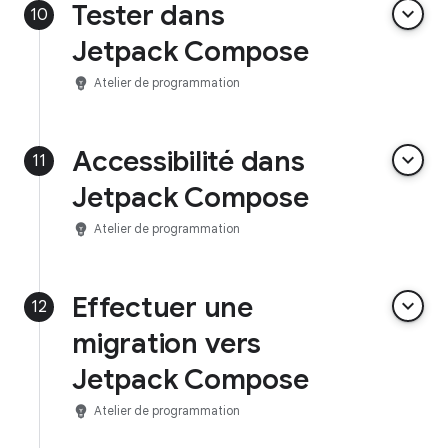
Tester dans
keyboard_arrow_down
10
Jetpack Compose
emoji_objects
Atelier de programmation
Accessibilité dans
keyboard_arrow_down
11
Jetpack Compose
emoji_objects
Atelier de programmation
Effectuer une
keyboard_arrow_down
12
migration vers
Jetpack Compose
emoji_objects
Atelier de programmation