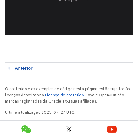
Anterior
arrow_back
O conteúdo e os exemplos de código nesta página estão sujeitos às
licenças descritas na
Licença de conteúdo
. Java e OpenJDK são
marcas registradas da Oracle e/ou suas afiliadas.
Última atualização 2025-07-27 UTC.