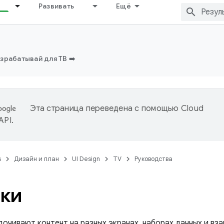
Развивать
Ещё
зрабатывай для ТВ ➡️
Эта страница переведена с помощью
Cloud
 API
.
s
Дизайн и план
UI Design
TV
Руководства
ки
дочивают контент на разных экранах, наборах данных и вз