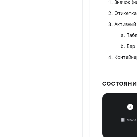
Значок (н
Этикетка
Активный
Таб
Бар
Контейне
состоян