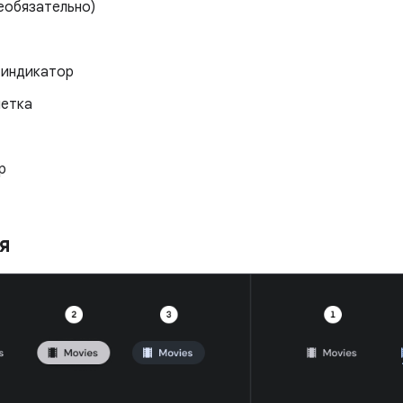
еобязательно)
 индикатор
летка
р
ия