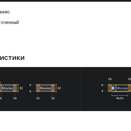
анию
точенный
ристики