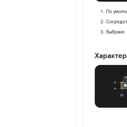
По умолч
Сосредо
Выбрано
Характе