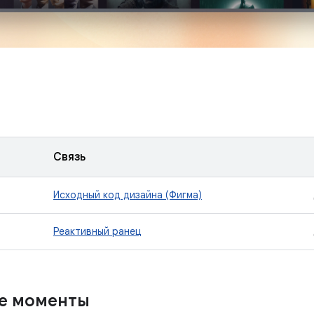
Связь
Исходный код дизайна (Фигма)
Реактивный ранец
е моменты