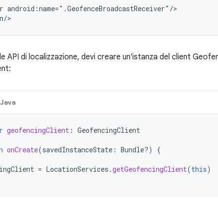
r
android:name=".GeofenceBroadcastReceiver"/>

n/>
e API di localizzazione, devi creare un'istanza del client Geof
ent:
Java
r
geofencingClient
:
GeofencingClient
n
onCreate
(
savedInstanceState
:
Bundle?)
{
ingClient
=
LocationServices
.
getGeofencingClient
(
this
)