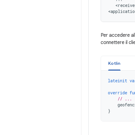
<receive
<applicatio
Per accedere all
connettere il cli
Kotlin
lateinit
va
override
fu
// ...
geofenc
}