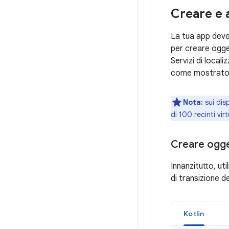
Creare e a
La tua app deve 
per creare ogget
Servizi di locali
come mostrato 
Nota:
sui disp
di 100 recinti vir
Creare ogget
Innanzitutto, uti
di transizione d
Kotlin