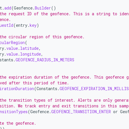
t
.
add
(
Geofence
.
Builder
()
the request ID of the geofence. This is a string to iden
ence.
uestId
(
entry
.
key
)
the circular region of this geofence.
cularRegion
(
ry
.
value
.
latitude
,
ry
.
value
.
longitude
,
stants
.
GEOFENCE_RADIUS_IN_METERS
the expiration duration of the geofence. This geofence g
ved after this period of time.
irationDuration
(
Constants
.
GEOFENCE_EXPIRATION_IN_MILLIS
the transition types of interest. Alerts are only genera
sition. We track entry and exit transitions in this samp
nsitionTypes
(
Geofence
.
GEOFENCE_TRANSITION_ENTER
or
Geo
te the geofence.
))