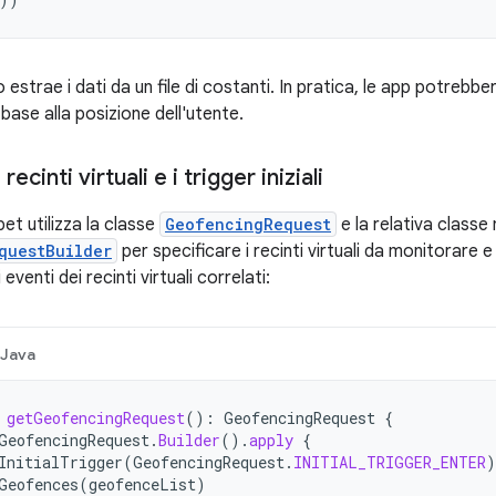
estrae i dati da un file di costanti. In pratica, le app potreb
in base alla posizione dell'utente.
recinti virtuali e i trigger iniziali
pet utilizza la classe
GeofencingRequest
e la relativa classe 
questBuilder
per specificare i recinti virtuali da monitorare 
 eventi dei recinti virtuali correlati:
Java
getGeofencingRequest
():
GeofencingRequest
{
GeofencingRequest
.
Builder
().
apply
{
InitialTrigger
(
GeofencingRequest
.
INITIAL_TRIGGER_ENTER
)
Geofences
(
geofenceList
)