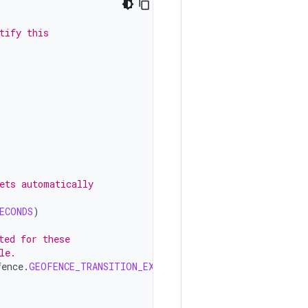
tify this
ets automatically
ECONDS
)
ted for these
le.
fence
.
GEOFENCE_TRANSITION_EXIT
)