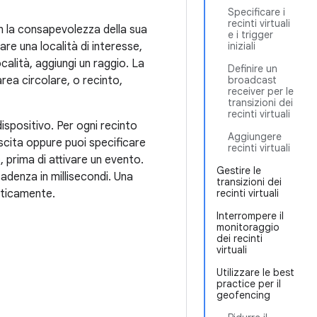
Specificare i
recinti virtuali
n la consapevolezza della sua
e i trigger
re una località di interesse,
iniziali
ocalità, aggiungi un raggio. La
Definire un
area circolare, o recinto,
broadcast
receiver per le
transizioni dei
recinti virtuali
 dispositivo. Per ogni recinto
Aggiungere
 uscita oppure puoi specificare
recinti virtuali
a
, prima di attivare un evento.
Gestire le
cadenza in millisecondi. Una
transizioni dei
maticamente.
recinti virtuali
Interrompere il
monitoraggio
dei recinti
virtuali
Utilizzare le best
practice per il
geofencing