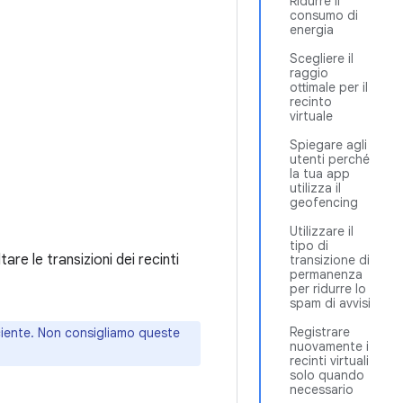
Ridurre il
consumo di
energia
Scegliere il
raggio
ottimale per il
recinto
virtuale
Spiegare agli
utenti perché
la tua app
utilizza il
geofencing
Utilizzare il
tipo di
re le transizioni dei recinti
transizione di
permanenza
per ridurre lo
spam di avvisi
Registrare
iciente. Non consigliamo queste
nuovamente i
recinti virtuali
solo quando
necessario