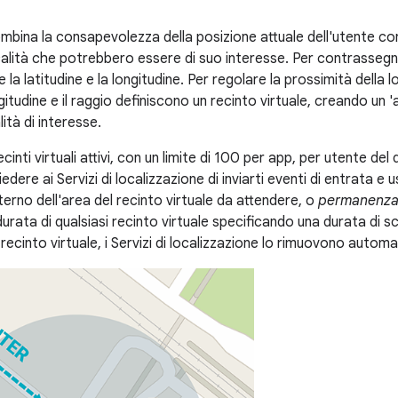
ombina la consapevolezza della posizione attuale dell'utente co
calità che potrebbero essere di suo interesse. Per contrassegna
 la latitudine e la longitudine. Per regolare la prossimità della l
ngitudine e il raggio definiscono un recinto virtuale, creando un '
lità di interesse.
cinti virtuali attivi, con un limite di 100 per app, per utente del
iedere ai Servizi di localizzazione di inviarti eventi di entrata e
nterno dell'area del recinto virtuale da attendere, o
permanenz
 durata di qualsiasi recinto virtuale specificando una durata di s
 recinto virtuale, i Servizi di localizzazione lo rimuovono auto