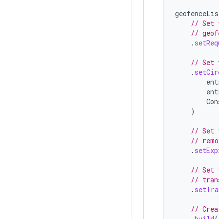
geofenceLis
// Set 
// geof
.
setReq
// Set 
.
setCir
ent
ent
Con
)
// Set 
// remo
.
setExp
// Set 
// tran
.
setTra
// Crea
.
build
(