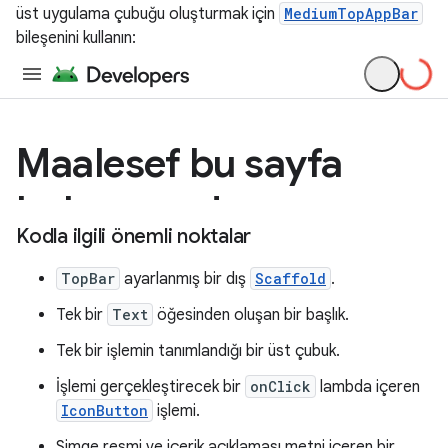
üst uygulama çubuğu oluşturmak için
MediumTopAppBar
bileşenini kullanın:
Kodla ilgili önemli noktalar
TopBar
ayarlanmış bir dış
Scaffold
.
Tek bir
Text
öğesinden oluşan bir başlık.
Tek bir işlemin tanımlandığı bir üst çubuk.
İşlemi gerçekleştirecek bir
onClick
lambda içeren
IconButton
işlemi.
Simge resmi ve içerik açıklaması metni içeren bir