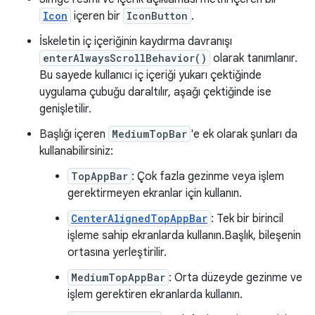
Icon
içeren bir
IconButton
.
İskeletin iç içeriğinin kaydırma davranışı
enterAlwaysScrollBehavior()
olarak tanımlanır.
Bu sayede kullanıcı iç içeriği yukarı çektiğinde
uygulama çubuğu daraltılır, aşağı çektiğinde ise
genişletilir.
Başlığı içeren
MediumTopBar
'e ek olarak şunları da
kullanabilirsiniz:
TopAppBar
: Çok fazla gezinme veya işlem
gerektirmeyen ekranlar için kullanın.
CenterAlignedTopAppBar
: Tek bir birincil
işleme sahip ekranlarda kullanın.Başlık, bileşenin
ortasına yerleştirilir.
MediumTopAppBar
: Orta düzeyde gezinme ve
işlem gerektiren ekranlarda kullanın.