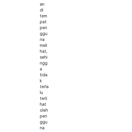
an
di
tem
pat
pen
ggu
na
meli
hat,
sehi
ngg
a
tida
k
terla
lu
terli
hat
oleh
pen
ggu
na