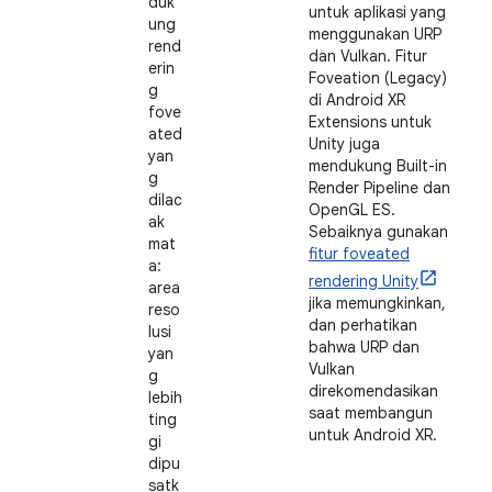
duk
untuk aplikasi yang
ung
menggunakan URP
rend
dan Vulkan. Fitur
erin
Foveation (Legacy)
g
di Android XR
fove
Extensions untuk
ated
Unity juga
yan
mendukung Built-in
g
Render Pipeline dan
dilac
OpenGL ES.
ak
Sebaiknya gunakan
mat
fitur foveated
a:
rendering Unity
area
jika memungkinkan,
reso
dan perhatikan
lusi
bahwa URP dan
yan
Vulkan
g
direkomendasikan
lebih
saat membangun
ting
untuk Android XR.
gi
dipu
satk