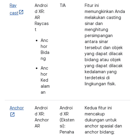
Ray
Androi
T/A
Fitur ini
d XR:
memungkinkan Anda
cast
AR
melakukan casting
Raycas
sinar dan
t
menghitung
persimpangan
Anc
antara sinar
hor
tersebut dan objek
Bida
yang dapat dilacak
ng
bidang atau objek
yang dapat dilacak
Anc
kedalaman yang
hor
terdeteksi di
Ked
lingkungan fisik.
alam
an
Anchor
Androi
Androi
Kedua fitur ini
d XR:
d XR
mencakup
Anchor
(Eksten
dukungan untuk
AR
si):
anchor spasial dan
Penaha
anchor bidang;