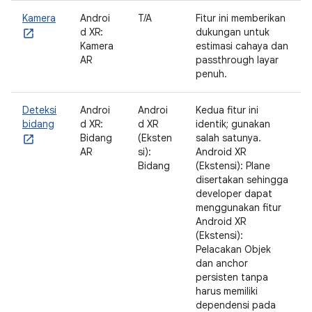
Kamera
Androi
T/A
Fitur ini memberikan
d XR:
dukungan untuk
Kamera
estimasi cahaya dan
AR
passthrough layar
penuh.
Deteksi
Androi
Androi
Kedua fitur ini
bidang
d XR:
d XR
identik; gunakan
Bidang
(Eksten
salah satunya.
AR
si):
Android XR
Bidang
(Ekstensi): Plane
disertakan sehingga
developer dapat
menggunakan fitur
Android XR
(Ekstensi):
Pelacakan Objek
dan anchor
persisten tanpa
harus memiliki
dependensi pada