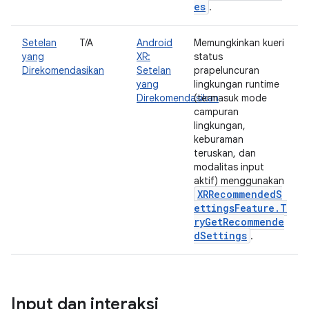
es
.
Setelan
T/A
Android
Memungkinkan kueri
yang
XR:
status
Direkomendasikan
Setelan
prapeluncuran
yang
lingkungan runtime
Direkomendasikan
(termasuk mode
campuran
lingkungan,
keburaman
teruskan, dan
modalitas input
aktif) menggunakan
XRRecommendedS
ettingsFeature.T
ryGetRecommende
dSettings
.
Input dan interaksi