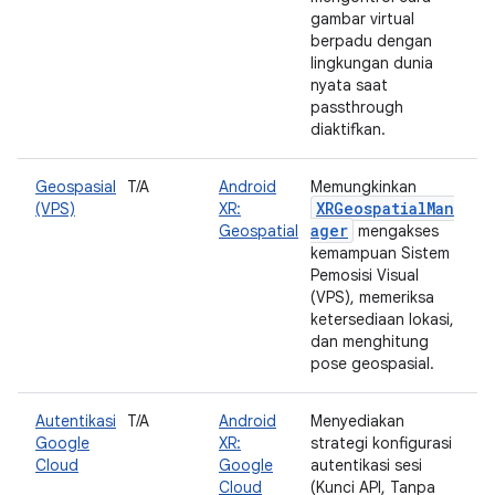
gambar virtual
berpadu dengan
lingkungan dunia
nyata saat
passthrough
diaktifkan.
Geospasial
T/A
Android
Memungkinkan
XRGeospatialMan
(VPS)
XR:
ager
Geospatial
mengakses
kemampuan Sistem
Pemosisi Visual
(VPS), memeriksa
ketersediaan lokasi,
dan menghitung
pose geospasial.
Autentikasi
T/A
Android
Menyediakan
Google
XR:
strategi konfigurasi
Cloud
Google
autentikasi sesi
Cloud
(Kunci API, Tanpa