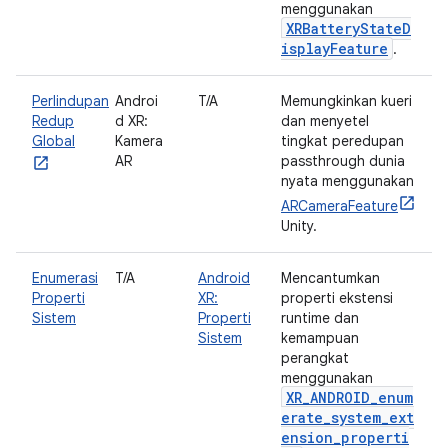
menggunakan
XRBatteryStateD
isplayFeature
.
Perlindupan
Androi
T/A
Memungkinkan kueri
Redup
d XR:
dan menyetel
Global
Kamera
tingkat peredupan
AR
passthrough dunia
nyata menggunakan
ARCameraFeature
Unity.
Enumerasi
T/A
Android
Mencantumkan
Properti
XR:
properti ekstensi
Sistem
Properti
runtime dan
Sistem
kemampuan
perangkat
menggunakan
XR_ANDROID_enum
erate_system_ext
ension_properti