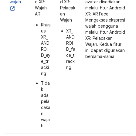
wajah
d XR:
d XR:
avatar disediakan
Wajah
Pelacak
melalui fitur Android
AR
an
XR: AR Face.
Wajah
Mengakses ekspresi
Khus
wajah pengguna
us
XR_
melalui fitur Android
XR_
AND
XR: Pelacakan
AND
ROI
Wajah. Kedua fitur
ROI
D_fa
ini dapat digunakan
D_ey
ce_t
bersama-sama.
e_tr
racki
acki
ng
ng
Tida
k
ada
pela
caka
n
waja
h