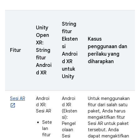
String
Unity
fitur
Open
Eksten
Kasus
XR:
si
penggunaan dan
Fitur
String
Androi
perilaku yang
fitur
d XR
diharapkan
Androi
untuk
d XR
Unity
Sesi AR
Androi
Androi
Untuk menggunakan
d XR:
d XR
fitur dari salah satu
Sesi AR
(Eksten
paket, Anda harus
si):
mengaktifkan fitur
Sete
Pengel
Sesi AR untuk paket
lan
olaan
tersebut. Anda
fitur
Sesi
dapat mengaktifkan