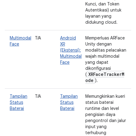
Kunci, dan Token
Autentikasi) untuk
layanan yang
didukung cloud.
Multimodal
T/A
Android
Memperluas ARFace
Face
XR
Unity dengan
(Ekstensi):
modalitas pelacakan
Multimodal
wajah multimodal
Face
yang dapat
dikonfigurasi
XRFaceTrackerM
(
ode
).
Tampilan
T/A
Tampilan
Memungkinkan kueri
Status
Status
status baterai
Baterai
Baterai
runtime dan level
pengisian daya
pengontrol dan jalur
input yang
terhubung