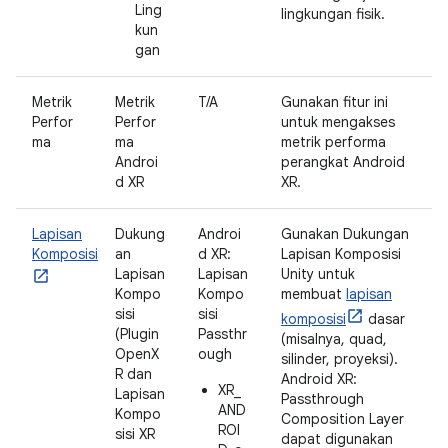
Ling
lingkungan fisik.
kun
gan
Metrik
Metrik
T/A
Gunakan fitur ini
Perfor
Perfor
untuk mengakses
ma
ma
metrik performa
Androi
perangkat Android
d XR
XR.
Lapisan
Dukung
Androi
Gunakan Dukungan
Komposisi
an
d XR:
Lapisan Komposisi
Lapisan
Lapisan
Unity untuk
Kompo
Kompo
membuat
lapisan
sisi
sisi
komposisi
dasar
(Plugin
Passthr
(misalnya, quad,
OpenX
ough
silinder, proyeksi).
R dan
Android XR:
XR_
Lapisan
Passthrough
AND
Kompo
Composition Layer
ROI
sisi XR
dapat digunakan