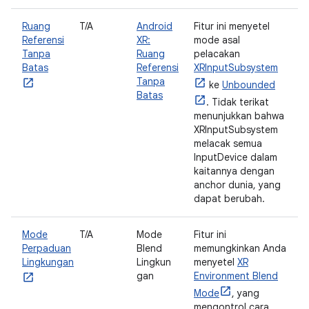
Ruang
T/A
Android
Fitur ini menyetel
Referensi
XR:
mode asal
Tanpa
Ruang
pelacakan
Batas
Referensi
XRInputSubsystem
Tanpa
ke
Unbounded
Batas
. Tidak terikat
menunjukkan bahwa
XRInputSubsystem
melacak semua
InputDevice dalam
kaitannya dengan
anchor dunia, yang
dapat berubah.
Mode
T/A
Mode
Fitur ini
Perpaduan
Blend
memungkinkan Anda
Lingkungan
Lingkun
menyetel
XR
gan
Environment Blend
Mode
, yang
mengontrol cara