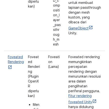
D_c
diperlu
untuk membuat
omp
kan)
lapisan passthrough
ositi
dengan mesh
on_l
kustom, yang
ayer
dibaca dari
_pas
GameObject
sthr
Unity.
oug
h_m
esh
Foveated
Foveat
Foveati
Foveated rendering
Rendering
ed
on
memungkinkan
Renderi
(Lama)
percepatan
ng
rendering dengan
(Plugin
menurunkan resolusi
OpenX
area dalam
R
penglihatan
diperlu
periferal pengguna.
kan)
Fitur rendering
foveated Unity
Men
hanya didukung