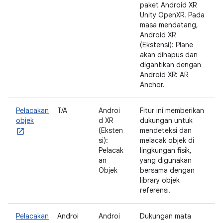
paket Android XR
Unity OpenXR. Pada
masa mendatang,
Android XR
(Ekstensi): Plane
akan dihapus dan
digantikan dengan
Android XR: AR
Anchor.
Pelacakan
T/A
Androi
Fitur ini memberikan
objek
d XR
dukungan untuk
(Eksten
mendeteksi dan
si):
melacak objek di
Pelacak
lingkungan fisik,
an
yang digunakan
Objek
bersama dengan
library objek
referensi.
Pelacakan
Androi
Androi
Dukungan mata