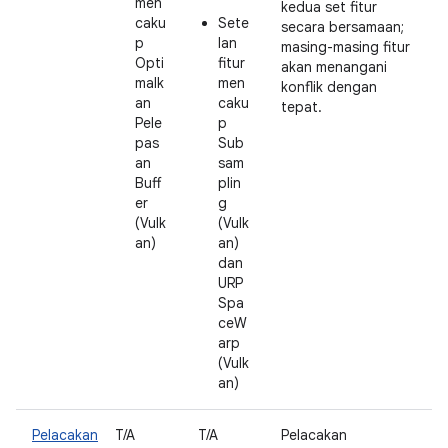
men
kedua set fitur
caku
Sete
secara bersamaan;
p
lan
masing-masing fitur
Opti
fitur
akan menangani
malk
men
konflik dengan
an
caku
tepat.
Pele
p
pas
Sub
an
sam
Buff
plin
er
g
(Vulk
(Vulk
an)
an)
dan
URP
Spa
ceW
arp
(Vulk
an)
Pelacakan
T/A
T/A
Pelacakan