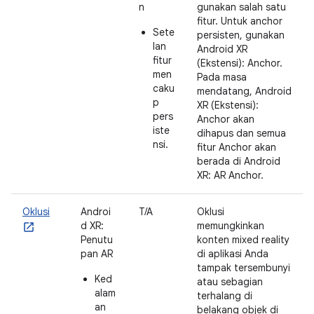
n
gunakan salah satu
fitur. Untuk anchor
Sete
persisten, gunakan
lan
Android XR
fitur
(Ekstensi): Anchor.
men
Pada masa
caku
mendatang, Android
p
XR (Ekstensi):
pers
Anchor akan
iste
dihapus dan semua
nsi.
fitur Anchor akan
berada di Android
XR: AR Anchor.
Oklusi
Androi
T/A
Oklusi
d XR:
memungkinkan
Penutu
konten mixed reality
pan AR
di aplikasi Anda
tampak tersembunyi
Ked
atau sebagian
alam
terhalang di
an
belakang objek di