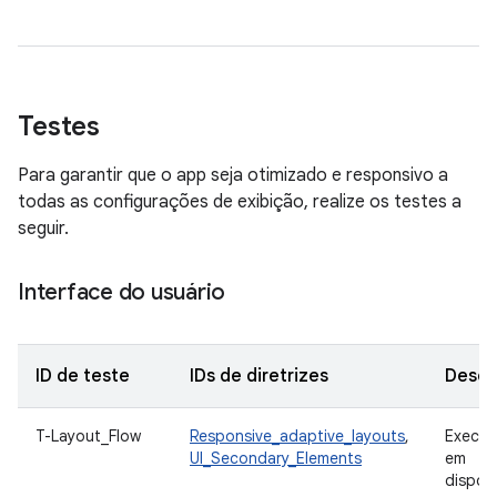
Testes
Para garantir que o app seja otimizado e responsivo a
todas as configurações de exibição, realize os testes a
seguir.
Interface do usuário
ID de teste
IDs de diretrizes
Descr
T-Layout_Flow
Responsive_adaptive_layouts
,
Execut
UI_Secondary_Elements
em
disposi