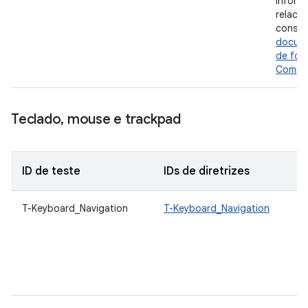
inform
relaci
consul
docum
de foc
Compo
Teclado
,
mouse e trackpad
ID de teste
IDs de diretrizes
T-Keyboard_Navigation
T-Keyboard_Navigation