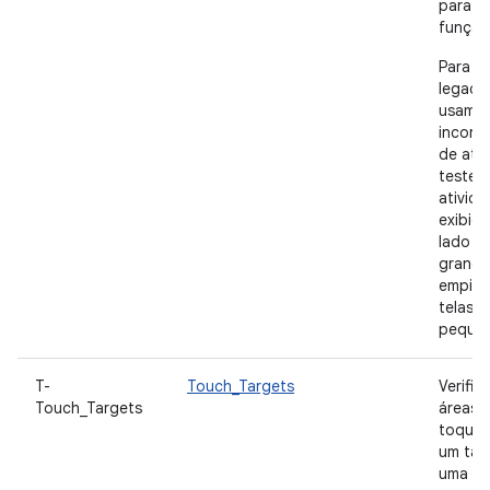
para es
função
Para a
legado
usam a
incorp
de ativ
teste s
ativid
exibida
lado e
grande
empilh
telas
pequen
T-
Touch_Targets
Verifiq
Touch_Targets
áreas 
toque
um tam
uma po