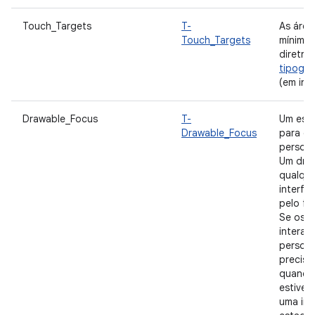
Touch_Targets
T-
As área
Touch_Targets
mínimo 
diretri
tipogra
(em ingl
Drawable_Focus
T-
Um esta
Drawable_Focus
para dr
persona
Um draw
qualque
interfa
pelo fr
Se os u
interag
persona
precisar
quando 
estiver
uma ind