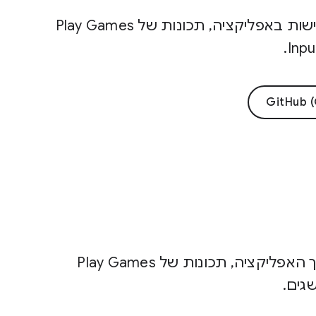
משחק לדוגמה ב-Unity וב-Godot להדגמת רכישות באפליקציה, תכונות של Play Games
משחק לדוגמה ב-Unreal שמדגים רכישות מתוך האפליקציה, תכונות של Play Games