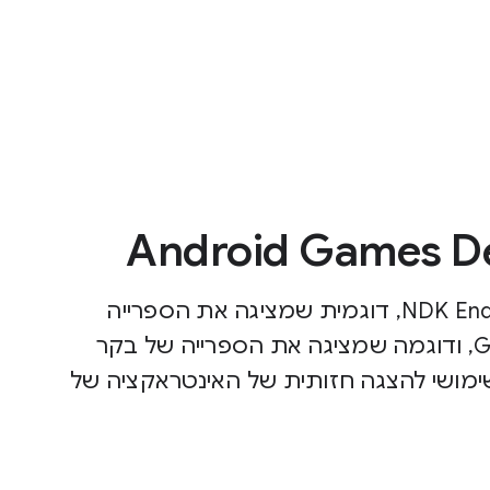
Android Games De
לסקור משחק שמבוסס על דוגמת NDK Endless Tunnel, דוגמית שמציגה את הספרייה
'בקר משחקים' באמצעות ספריית GameActivity, ודוגמה שמציגה את הספרייה של בקר
קים באמצעות ספריית NativeActivity. שימושי להצגה חזותית של האינטראקציה של