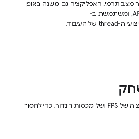
getTh וה-API למעקב אחר מצב תרמי. האפליקציה גם משנה באופן
דינמי את עומס העבודה על סמך הרמז של ה-API, ומשתמשת ב-
באפליקציה לדוגמה מוסבר איך לבצע אופטימיזציה של FPS ושל מכסות רינדור, כדי לחסוך