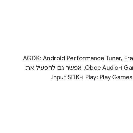
 עם ספריות AGDK: Android Performance Tuner, Frame Pacing,
GameActivity, GameController, GameTextInput ו-Oboe Audio. אפשר גם להפעיל את