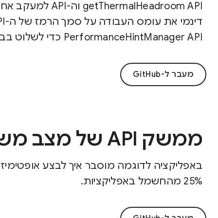
ermalHeadroom API
PerformanceHintManager API כדי לשלוט בביצועי ה-thread של העיבוד.
מעבר ל-GitHub
ממשק API של מצב משחק
25% מהחשמל באפליקציות.