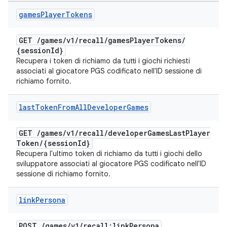
games
Player
Tokens
GET
/
games
/
v1
/
recall
/
games
Player
Tokens
/
{session
Id}
Recupera i token di richiamo da tutti i giochi richiesti
associati al giocatore PGS codificato nell'ID sessione di
richiamo fornito.
last
Token
From
All
Developer
Games
GET
/
games
/
v1
/
recall
/
developer
Games
Last
Player
Token
/
{session
Id}
Recupera l'ultimo token di richiamo da tutti i giochi dello
sviluppatore associati al giocatore PGS codificato nell'ID
sessione di richiamo fornito.
link
Persona
POST
/
games
/
v1
/
recall:link
Persona