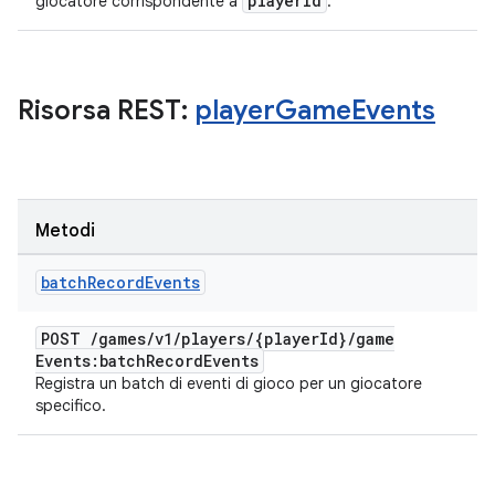
player
Id
giocatore corrispondente a
.
Risorsa REST:
player
Game
Events
Metodi
batch
Record
Events
POST
/
games
/
v1
/
players
/
{player
Id}
/
game
Events:batch
Record
Events
Registra un batch di eventi di gioco per un giocatore
specifico.