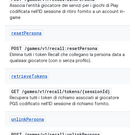
Associa l'entità giocatore dei servizi per i giochi di Play
codificata nell'ID sessione di ritiro fornito a un account in-
game
reset
Persona
POST
/
games
/
v1
/
recall:reset
Persona
Elimina tutti i token Recall che collegano la persona data a
qualsiasi giocatore (con o senza profilo).
retrieve
Tokens
GET
/
games
/
v1
/
recall
/
tokens
/
{session
Id}
Recupera tutti i token di richiamo associati al giocatore
PGS codificato nell'ID sessione di richiamo fornito.
unlink
Persona
POST
/
games
/
v1
/
recall:unlink
Persona