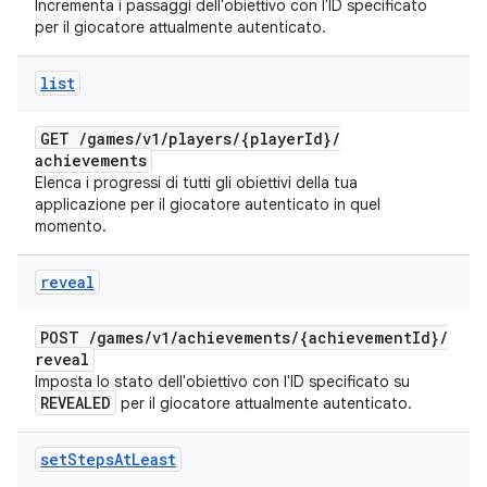
Incrementa i passaggi dell'obiettivo con l'ID specificato
per il giocatore attualmente autenticato.
list
GET
/
games
/
v1
/
players
/
{player
Id}
/
achievements
Elenca i progressi di tutti gli obiettivi della tua
applicazione per il giocatore autenticato in quel
momento.
reveal
POST
/
games
/
v1
/
achievements
/
{achievement
Id}
/
reveal
Imposta lo stato dell'obiettivo con l'ID specificato su
REVEALED
per il giocatore attualmente autenticato.
set
Steps
At
Least