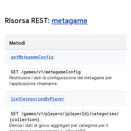
Risorsa REST:
metagame
Metodi
get
Metagame
Config
GET
/
games
/
v1
/
metagame
Config
Restituisce i dati di configurazione del metagame per
l'applicazione chiamante.
list
Categories
By
Player
GET
/
games
/
v1
/
players
/
{player
Id}
/
categories
/
{collection}
Elenca i dati di gioco aggregati per categoria per il