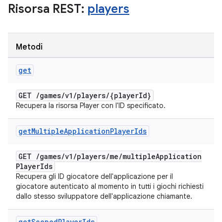
Risorsa REST:
players
Metodi
get
GET
/
games
/
v1
/
players
/
{player
Id}
Recupera la risorsa Player con l'ID specificato.
get
Multiple
Application
Player
Ids
GET
/
games
/
v1
/
players
/
me
/
multiple
Application
Player
Ids
Recupera gli ID giocatore dell'applicazione per il
giocatore autenticato al momento in tutti i giochi richiesti
dallo stesso sviluppatore dell'applicazione chiamante.
get
Scoped
Player
Ids