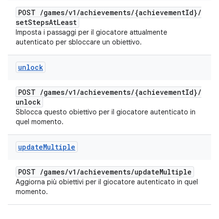
POST
/
games
/
v1
/
achievements
/
{achievement
Id}
/
set
Steps
At
Least
Imposta i passaggi per il giocatore attualmente
autenticato per sbloccare un obiettivo.
unlock
POST
/
games
/
v1
/
achievements
/
{achievement
Id}
/
unlock
Sblocca questo obiettivo per il giocatore autenticato in
quel momento.
update
Multiple
POST
/
games
/
v1
/
achievements
/
update
Multiple
Aggiorna più obiettivi per il giocatore autenticato in quel
momento.