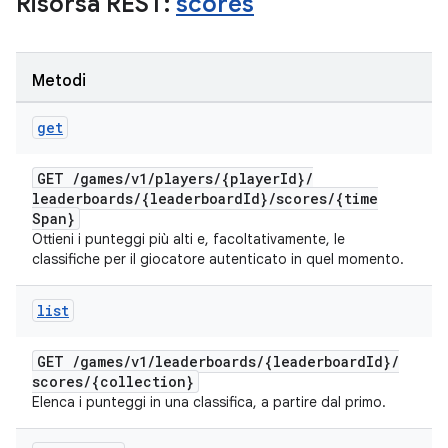
Risorsa REST:
scores
Metodi
get
GET
/
games
/
v1
/
players
/
{player
Id}
/
leaderboards
/
{leaderboard
Id}
/
scores
/
{time
Span}
Ottieni i punteggi più alti e, facoltativamente, le
classifiche per il giocatore autenticato in quel momento.
list
GET
/
games
/
v1
/
leaderboards
/
{leaderboard
Id}
/
scores
/
{collection}
Elenca i punteggi in una classifica, a partire dal primo.