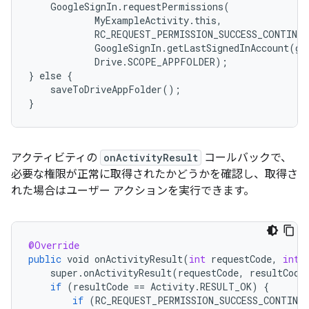
    GoogleSignIn.requestPermissions(

            MyExampleActivity.this,

            RC_REQUEST_PERMISSION_SUCCESS_CONTINUE
            GoogleSignIn.getLastSignedInAccount(get
            Drive.SCOPE_APPFOLDER);

} else {

    saveToDriveAppFolder();

アクティビティの
onActivityResult
コールバックで、
必要な権限が正常に取得されたかどうかを確認し、取得さ
れた場合はユーザー アクションを実行できます。
@Override
public
void
onActivityResult
(
int
requestCode
,
int
super
.
onActivityResult
(
requestCode
,
resultCode
if
(
resultCode
==
Activity
.
RESULT_OK
)
{
if
(
RC_REQUEST_PERMISSION_SUCCESS_CONTINU