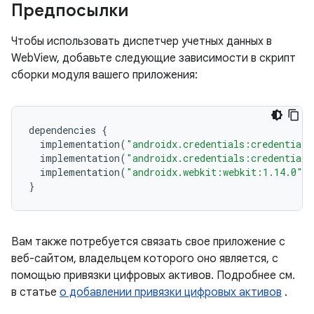
Предпосылки
Чтобы использовать диспетчер учетных данных в
WebView, добавьте следующие зависимости в скрипт
сборки модуля вашего приложения:
dependencies
{
implementation
(
"androidx.credentials:credentials
implementation
(
"androidx.credentials:credentials
implementation
(
"androidx.webkit:webkit:1.14.0"
)
}
Вам также потребуется связать свое приложение с
веб-сайтом, владельцем которого оно является, с
помощью привязки цифровых активов. Подробнее см.
в статье
о добавлении привязки цифровых активов
.