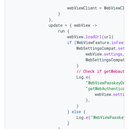
webViewClient
=
WebViewCli
}
},
update
=
{
webView
-
run
{
webView
.
loadUrl
(
url
)
if
(
WebViewFeature
.
isFeatu
WebSettingsCompat
.
setW
webView
.
settings
,
WebSettingsCompat
.
)
// Check if getWebauth
Log
.
e
(
"WebViewPasskeyDem
"getWebAuthenticat
webView
.
settin
),
)
}
else
{
Log
.
e
(
"WebViewPasskeyD
}
}