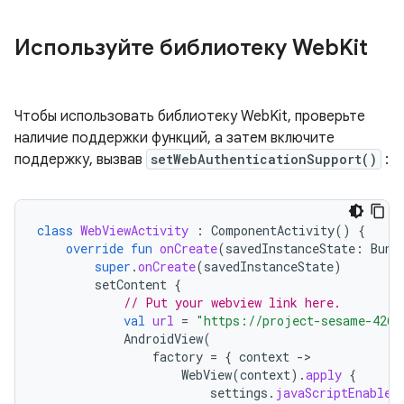
Используйте библиотеку Web
Kit
Чтобы использовать библиотеку WebKit, проверьте
наличие поддержки функций, а затем включите
поддержку, вызвав
setWebAuthenticationSupport()
:
class
WebViewActivity
:
ComponentActivity
()
{
override
fun
onCreate
(
savedInstanceState
:
Bund
super
.
onCreate
(
savedInstanceState
)
setContent
{
// Put your webview link here.
val
url
=
"https://project-sesame-4262
AndroidView
(
factory
=
{
context
-
WebView
(
context
).
apply
{
settings
.
javaScriptEnabled