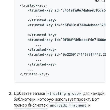
<trusted-key
id="8461efa0e74abae010de669
</trusted-key>
<trusted-key
id="a5f483cd733a4ebaea378b2
</trusted-key>
<trusted-key
id="0f06ff86beeaf4e71866ee5
</trusted-key>
<trusted-key
id="0e225917414670f4442c250
</trusted-key>
...

Добавьте запись
<trusting group>
для каждой
библиотеки, которую использует проект. Вот
пример библиотек
androidx.fragment
и