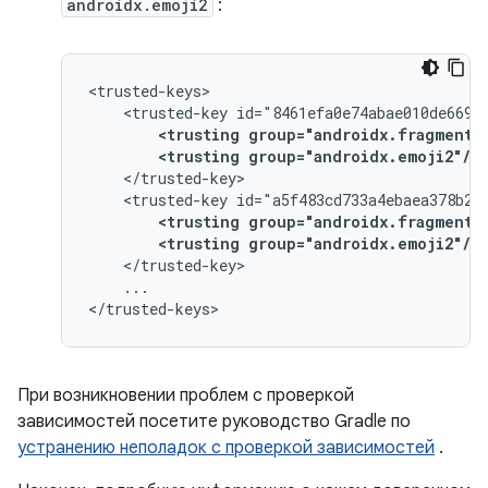
androidx.emoji2
:
<trusted-key
<trusting
group="androidx.fragment"
<trusting
group="androidx.emoji2"/>
<trusted-key
<trusting
group="androidx.fragment"
<trusting
group="androidx.emoji2"/>
...

При возникновении проблем с проверкой
зависимостей посетите руководство Gradle по
устранению неполадок с проверкой зависимостей
.