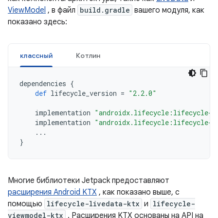
ViewModel
, в файл
build.gradle
вашего модуля, как
показано здесь:
классный
Котлин
dependencies
{
def
lifecycle_version
=
"2.2.0"
implementation
"androidx.lifecycle:lifecycle-l
implementation
"androidx.lifecycle:lifecycle-v
...
}
Многие библиотеки Jetpack предоставляют
расширения Android KTX
, как показано выше, с
помощью
lifecycle-livedata-ktx
и
lifecycle-
viewmodel-ktx
. Расширения KTX основаны на API на