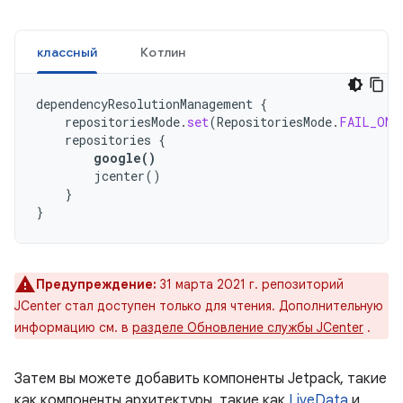
классный
Котлин
dependencyResolutionManagement
{
repositoriesMode
.
set
(
RepositoriesMode
.
FAIL_ON_
repositories
{
google
()
jcenter
()
}
}
Предупреждение:
31 марта 2021 г. репозиторий
JCenter стал доступен только для чтения. Дополнительную
информацию см. в
разделе Обновление службы JCenter
.
Затем вы можете добавить компоненты Jetpack, такие
как компоненты архитектуры, такие как
LiveData
и