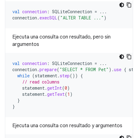
val
connection
:
SQLiteConnection
=
...
connection
.
execSQL
(
"ALTER TABLE ..."
)
Ejecuta una consulta con resultado, pero sin
argumentos
val
connection
:
SQLiteConnection
=
...
connection
.
prepare
(
"SELECT * FROM Pet"
).
use
{
sta
while
(
statement
.
step
())
{
// read columns
statement
.
getInt
(
0
)
statement
.
getText
(
1
)
}
}
Ejecuta una consulta con resultado y argumentos