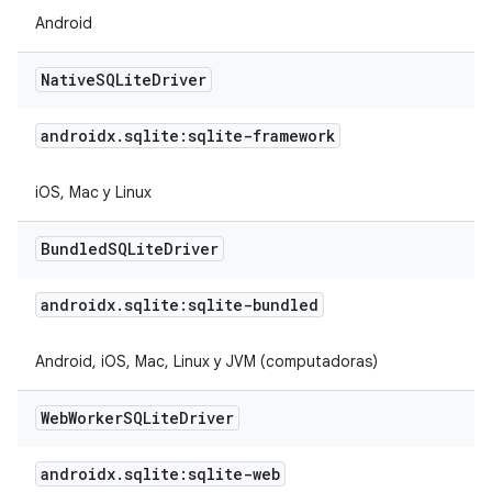
Android
Native
SQLite
Driver
androidx
.
sqlite:sqlite-framework
iOS, Mac y Linux
Bundled
SQLite
Driver
androidx
.
sqlite:sqlite-bundled
Android, iOS, Mac, Linux y JVM (computadoras)
Web
Worker
SQLite
Driver
androidx
.
sqlite:sqlite-web