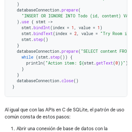
)
databaseConnection
.
prepare
(
"INSERT OR IGNORE INTO Todo (id, content) VAL
).
use
{
stmt
-
stmt
.
bindInt
(
index
=
1
,
value
=
1
)
stmt
.
bindText
(
index
=
2
,
value
=
"Try Room in 
stmt
.
step
()
}
databaseConnection
.
prepare
(
"SELECT content FROM 
while
(
stmt
.
step
())
{
println
(
"Action item: 
${
stmt
.
getText
(
0
)
}
"
)
}
}
databaseConnection
.
close
()
}
Al igual que con las APIs en C de SQLite, el patrón de uso
común consta de estos pasos:
Abrir una conexión de base de datos con la