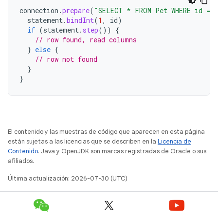
connection
.
prepare
(
"SELECT * FROM Pet WHERE id = 
statement
.
bindInt
(
1
,
id
)
if
(
statement
.
step
())
{
// row found, read columns
}
else
{
// row not found
}
}
El contenido y las muestras de código que aparecen en esta página
están sujetas a las licencias que se describen en la
Licencia de
Contenido
. Java y OpenJDK son marcas registradas de Oracle o sus
afiliados.
Última actualización: 2026-07-30 (UTC)