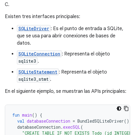
C.
Existen tres interfaces principales:
SQLiteDriver
: Es el punto de entrada a SQLite,
que se usa para abrir conexiones de bases de
datos.
SQLiteConnection
: Representa el objeto
sqlite3
.
SQLiteStatement
: Representa el objeto
sqlite3_stmt
.
En el siguiente ejemplo, se muestran las APIs principales:
fun
main
()
{
val
databaseConnection
=
BundledSQLiteDriver
().
o
databaseConnection
.
execSQL
(
"CREATE TABLE IF NOT EXISTS Todo (id INTEGER 