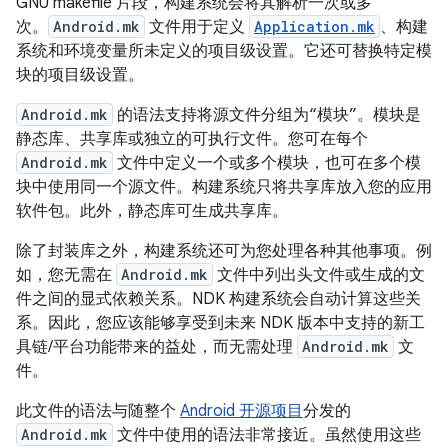
GNU makefile 片段，构建系统会将其解析一次或多
次。
Android.mk
文件用于定义
Application.mk
、构建
系统和环境变量所未定义的项目级设置。它还可替换特定模
块的项目级设置。
Android.mk
的语法支持将源文件分组为“模块”。
模块是
静态库、共享库或独立的可执行文件。您可在每个
Android.mk
文件中定义一个或多个模块，也可在多个模
块中使用同一个源文件。构建系统只将共享库放入您的应用
软件包。此外，静态库可生成共享库。
除了封装库之外，构建系统还可为您处理各种其他事项。例
如，您无需在
Android.mk
文件中列出头文件或生成的文
件之间的显式依赖关系。NDK 构建系统会自动计算这些关
系。因此，您应该能够享受到未来 NDK 版本中支持的新工
具链/平台功能带来的益处，而无需处理
Android.mk
文
件。
此文件的语法与随整个
Android 开源项目
分发的
Android.mk
文件中使用的语法非常接近。虽然使用这些