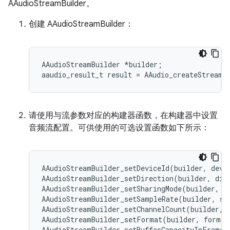
AAudioStreamBuilder。
创建 AAudioStreamBuilder：
AAudioStreamBuilder *builder;

请使用与流参数对应的构建器函数，在构建器中设置
音频流配置。可供使用的可选设置函数如下所示：
AAudioStreamBuilder_setDeviceId(builder, devic
AAudioStreamBuilder_setDirection(builder, dire
AAudioStreamBuilder_setSharingMode(builder, mo
AAudioStreamBuilder_setSampleRate(builder, sam
AAudioStreamBuilder_setChannelCount(builder, c
AAudioStreamBuilder_setFormat(builder, format