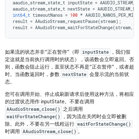
aaudio_stream_state_t
inputState
=
AAUDIO_STREAM_S
aaudio_stream_state_t
nextState
=
AAUDIO_STREAM_ST
int64_t
timeoutNanos
=
100
*
AAUDIO_NANOS_PER_MILL
result
=
AAudioStream_requestPause
(
stream
);
result
=
AAudioStream_waitForStateChange
(
stream
,
i
如果流的状态并非“正在暂停”（即
inputState
，我们假
定这就是当前执行调用时的状态），该函数会立即返回。否
则，函数会阻止运行，直至状态不再是“正在暂停”，或者超
时。当函数返回时，参数
nextState
会显示流的当前状
态。
您可在调用开始、停止或刷新请求后使用这种方法，将相应
的过渡状态用作 inputState。不要在调用
AAudioStream_close()
之后调用
waitForStateChange()
，因为流在关闭时会立即被删
除。此外，不要在另一线程运行
waitForStateChange()
时调用
AAudioStream_close()
。