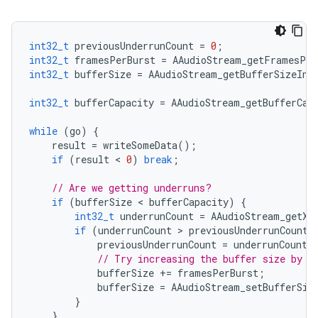
int32_t
previousUnderrunCount
=
0
;
int32_t
framesPerBurst
=
AAudioStream_getFramesPer
int32_t
bufferSize
=
AAudioStream_getBufferSizeInF
int32_t
bufferCapacity
=
AAudioStream_getBufferCap
while
(
go
)
{
result
=
writeSomeData
();
if
(
result
 < 
0
)
break
;
// Are we getting underruns?
if
(
bufferSize
 < 
bufferCapacity
)
{
int32_t
underrunCount
=
AAudioStream_getXR
if
(
underrunCount
 > 
previousUnderrunCount
)
previousUnderrunCount
=
underrunCount
;
// Try increasing the buffer size by o
bufferSize
+=
framesPerBurst
;
bufferSize
=
AAudioStream_setBufferSiz
}
}