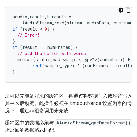
aaudio_result_t
result
=
AAudioStream_read
(
stream
,
audioData
,
numFrames
if
(
result
 < 
0
)
{
// Error!
}
if
(
result
!=
numFrames
)
{
// pad the buffer with zeros
memset
(
static_cast<sample_type
*
>
(
audioData
)
+
r
sizeof
(
sample_type
)
*
(
numFrames
-
result
)
}
您可以先准备好流的缓冲区，再通过将数据写入或静音写入
其中来启动流。此操作必须在 timeoutNanos 设置为零的情
况下，通过非阻塞调用来完成。
缓冲区中的数据必须与
AAudioStream_getDataFormat()
所返回的数据格式匹配。