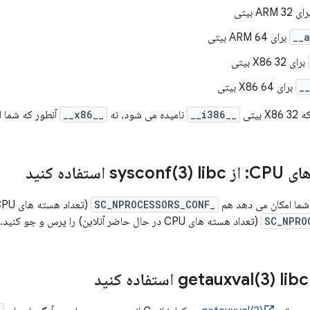
 ARM 32 بیتی
برای ARM 64 بیتی
برای X86 32 بیتی
برای X86 64 بیتی
بیتی
__i386__
نامیده می شود، نه
__x86__
آنطور که شما ان
C: از
3) libc استفاده کنید
sysconf(
شما امکان می دهد هم
_SC_NPROCESSORS_CONF
(تعداد هسته های CPU در سیستم) و هم
(تعداد هسته های CPU در حال حاضر آنلاین) را پرس و جو کنید.
3) libc استفاده کنید
getauxval(