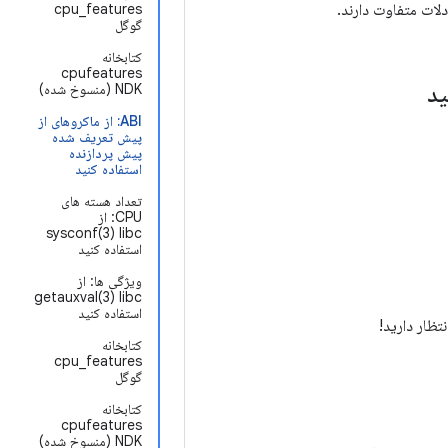
cpu_features
گوگل
کتابخانه
cpufeatures
NDK (منسوخ شده)
ABI: از ماکروهای از
پیش تعریف شده
پیش پردازنده
استفاده کنید
تعداد هسته های
CPU: از
sysconf(3) libc
استفاده کنید
ویژگی ها: از
getauxval(3) libc
استفاده کنید
تظار دارید!
کتابخانه
cpu_features
گوگل
کتابخانه
cpufeatures
NDK (منسوخ شده)