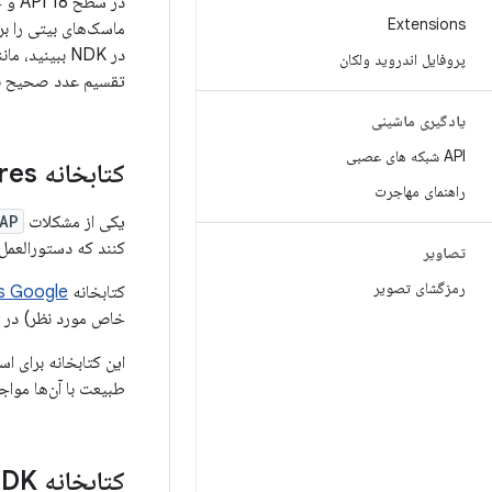
در سطح API 18 و جدیدتر،
Extensions
ماسک‌های بیتی را برمی‌گردانند که ویژگی‌ها
در NDK ببینید، مانند
پروفایل اندروید ولکان
تقسیم عدد صحیح بازویی
یادگیری ماشینی
API شبکه های عصبی
کتابخانه cpu
tures
راهنمای مهاجرت
یکی از مشکلات
AP
کنند که دستورالعمل 
تصاویر
رمزگشای تصویر
کتابخانه
s Google
خاص مورد نظر) در م
طبیعت با آن‌ها مواجه
کتابخانه cpufeatures NDK (منسوخ شده)