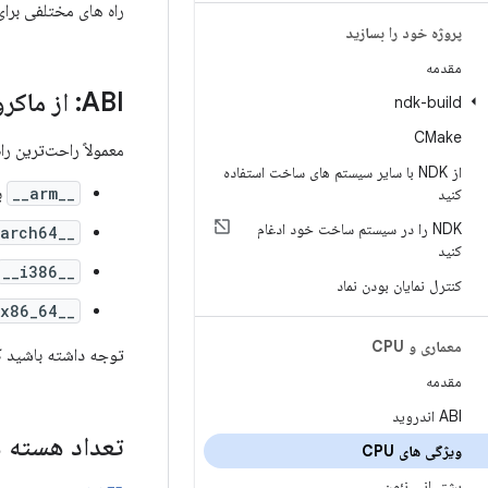
راه های مختلفی برای بررسی ویژگی های CPU در کد شما وج
پروژه خود را بسازید
مقدمه
ABI: از ماکروهای از پیش تعریف شده پیش پردازنده استفاده کنید
ndk-build
CMake
معمولاً راحت‌ترین راه برای تعیین ABI در
از NDK با سایر سیستم های ساخت استفاده
__arm__
برای
کنید
NDK را در سیستم ساخت خود ادغام
__aarch64__
کنید
__i386__
کنترل نمایان بودن نماد
__x86_64__
معماری و CPU
توجه داشته باشید که X86 32 
مقدمه
ABI اندروید
تعداد هسته های PU
ویژگی های CPU
پشتیبانی نئون