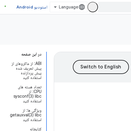
استودیو Android
در این صفحه
ABI: از ماکروهای از
پیش تعریف شده
پیش پردازنده
استفاده کنید
تعداد هسته های
CPU: از
sysconf(3) libc
استفاده کنید
ویژگی ها: از
getauxval(3) libc
استفاده کنید
کتابخانه