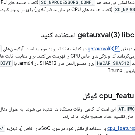
شما امکان می دهد هم
_SC_NPROCESSORS_CONF
(تعداد هسته های CPU در سیستم) و هم
(تعداد هسته های CPU در حال حاضر آنلاین) را پرس و جو کنید.
3) libc استفاده کنید
getauxval(
getauxval(3)
در کتابخانه C اندروید موجود است. آرگومان‌های
P
ی خاص CPU را فهرست می‌کنند. برای مقایسه ثابت ها، سرصفحه های مختلف
HWCAP_SHA512
برای دستورالعمل های SHA512 در arm64، یا
IDIVT
 Thumb.
fea گوگل
_
AT_HWC
این است که گاهی اوقات دستگاه ها اشتباه می شوند. به عنوان مثال
های تقسیم اعداد صحیح دارند اما ندارند.
cpu_feature
با استفاده از دانش خود در مورد SoCهای خاص (با تجزیه
/proc/cpuinfo