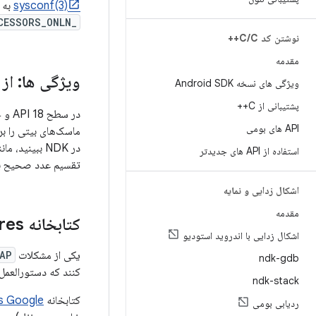
sysconf(3)
به 
_SC_NPROCESSORS_ONLN
نوشتن کد C
C++
/
مقدمه
ویژگی ها: از
ویژگی های نسخه Android SDK
پشتیبانی از C++
در سطح API 18 و جدیدتر،
API های بومی
ماسک‌های بیتی را برمی‌گردانند که ویژگی‌ها
در NDK ببینید، مانند
استفاده از API های جدیدتر
تقسیم عدد صحیح بازویی
اشکال زدایی و نمایه
مقدمه
کتابخانه cpu
tures
اشکال زدایی با اندروید استودیو
یکی از مشکلات
AP
ndk-gdb
کنند که دستورالعمل 
ndk-stack
کتابخانه
s Google
ردیابی بومی