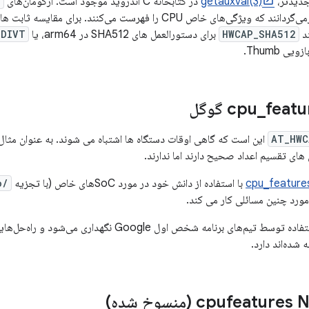
getauxval(3)
در کتابخانه C اندروید موجود است. آرگومان‌های
P
ی خاص CPU را فهرست می‌کنند. برای مقایسه ثابت ها، سرصفحه های مختلف
HWCAP_SHA512
برای دستورالعمل های SHA512 در arm64، یا
IDIVT
 Thumb.
fea گوگل
_
AT_HWC
این است که گاهی اوقات دستگاه ها اشتباه می شوند. به عنوان مثال
های تقسیم اعداد صحیح دارند اما ندارند.
cpu_feature
با استفاده از دانش خود در مورد SoCهای خاص (با تجزیه
/proc/cpuinfo
ورد چنین مسائلی کار می کند.
این کتابخانه برای استفاده توسط تیم‌های برنامه شخص اول e
 شده‌اند دارد.