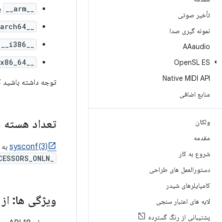
__arm__
برای
تأخیر صوتی
__aarch64__
نمونه گیری صدا
__i386__
AAaudio
__x86_64__
Open
SL ES
Native MIDI API
توجه داشته باشید که X86 32 
منابع اضافی
تعداد هسته های PU
ولکان
مقدمه
sysconf(3)
به 
شروع به کار
_SC_NPROCESSORS_ONLN
دستورالعمل های طراحی
کامپایلرهای شیدر
ویژگی ها: از
لایه های اعتبار سنجی
پشتیبانی از رنگ گسترده