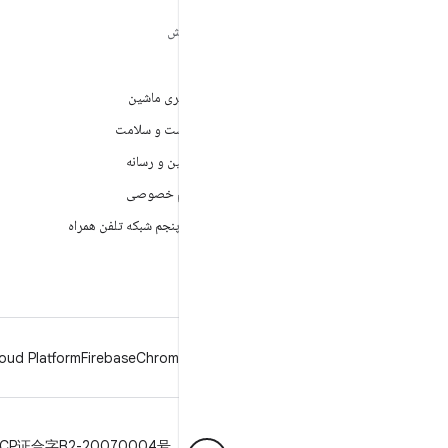
مطالب بیشتر درباره
کاوش
ANDROID
بازی
Android
یادگیری ماشین
Android برای سازمان‌ها
بهداشت و سلامت
امنیت
دوربین و رسانه
منبع آزاد
حریم خصوصی
اخبار
نسل پنجم شبکه تلفن همراه
وبلاگ
پادکست‌ها
oud Platform
Firebase
Chrome
Android
حریم خصوصی
مجوز
دستورالعمل‌های نمانام
ICP证合字B2-20070004号