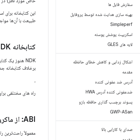
خاص مورد نظر) در م
سفارش فایل ها
بهینه سازی هدایت شده توسط پروفایل
طبیعت با آن‌ها مواجه
Simpleperf
اسکریپت پوشش پوسته
لایه های GLES
کتابخانه cpufeatures NDK (منسوخ شده)
NDK هنوز یک کتابخانه منسوخ به نام
اشکال زدایی و کاهش خطای حافظه
برخلاف کتابخانه جدی
مقدمه
،
آدرس ضد عفونی کننده
ضدعفونی کننده آدرس HWA
راه های مختلفی برای بررسی ویژگی های CPU در کد شما وج
پسوند برچسب گذاری حافظه بازو
GWP-ASan
ABI: از ماکروهای از پیش تعریف شده پیش پردازنده استفاده کنید
صدای با کارایی بالا
معمولاً راحت‌ترین راه برای تعیین ABI در
مقدمه