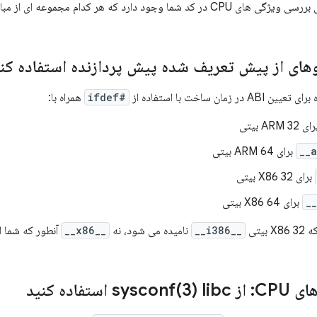
ود دارد که هر کدام مجموعه ای از مبادلات متفاوت دارند.
 زمان ساخت با استفاده از
#ifdef
همراه با:
 ARM 32 بیتی
برای ARM 64 بیتی
برای X86 32 بیتی
برای X86 64 بیتی
بیتی
__i386__
نامیده می شود، نه
__x86__
آنطور که شما ان
C: از
3) libc استفاده کنید
sysconf(