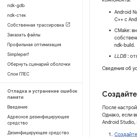
компоненты:
ndk-gdb
Android N
ndk-стек
C++ с And
Собственная трассировка
CMake: вн
Заказать файлы
собственн
Профильная оптимизация
ndk-build.
Simpleperf
LLDB
: от
Обернуть сценарий оболочки
Сведения об у
Слои ГЛЕС
Отладка и устранение ошибок
Создайте
памяти
Введение
После настрой
Однако, если 
Адресное дезинфицирующее
Android Studi
средство
Дезинфицирующее средство
Создайте