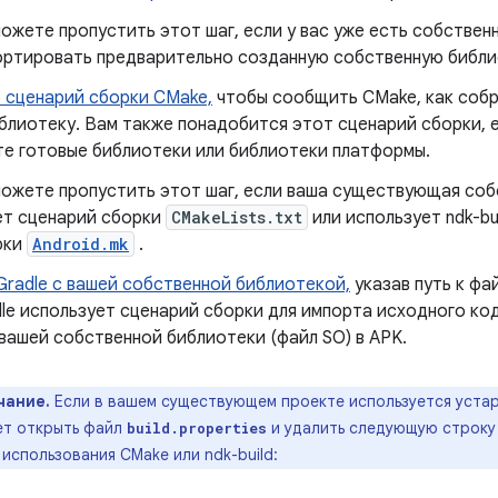
ожете пропустить этот шаг, если у вас уже есть собствен
ортировать предварительно созданную собственную библи
 сценарий сборки CMake,
чтобы сообщить CMake, как соб
блиотеку. Вам также понадобится этот сценарий сборки, 
те готовые библиотеки или библиотеки платформы.
ожете пропустить этот шаг, если ваша существующая соб
ет сценарий сборки
CMakeLists.txt
или использует ndk-bu
рки
Android.mk
.
Gradle с вашей собственной библиотекой,
указав путь к фа
adle использует сценарий сборки для импорта исходного код
вашей собственной библиотеки (файл SO) в APK.
чание.
Если в вашем существующем проекте используется уста
ет открыть файл
и удалить следующую строку 
build.properties
 использования CMake или ndk-build: