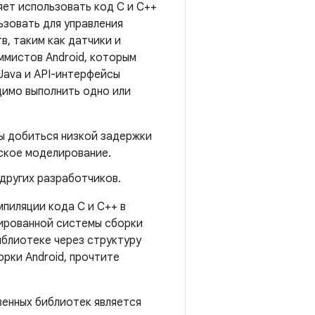
яет использовать код C и C++
ьзовать для управления
, таким как датчики и
ммистов Android, которым
Java и API-интерфейсы
димо выполнить одно или
ы добиться низкой задержки
еское моделирование.
других разработчиков.
пиляции кода C и C++ в
рированной системы сборки
иблиотеке через структуру
орки Android, прочтите
венных библиотек является