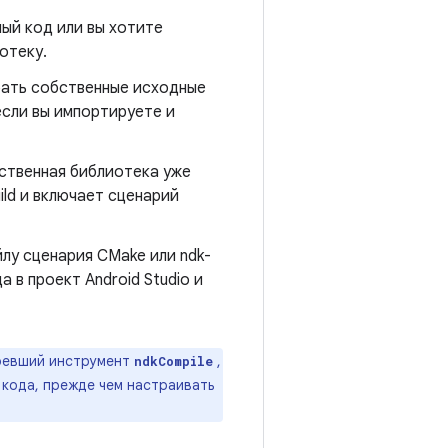
ный код или вы хотите
отеку.
рать собственные исходные
если вы импортируете и
ственная библиотека уже
ild и включает сценарий
йлу сценария CMake или ndk-
а в проект Android Studio и
ревший инструмент
,
ndkCompile
кода, прежде чем настраивать