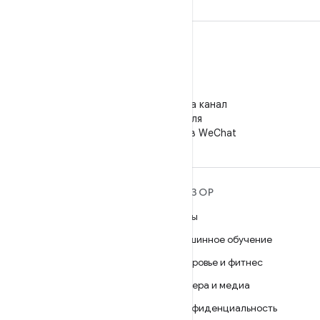
WeChat
Подпишитесь на канал
"Android для
разработчиков" в WeChat
ПОДРОБНЕЕ ОБ ОС
ОБЗОР
ANDROID
Игры
Android
Машинное обучение
Android for Enterprise
Здоровье и фитнес
Безопасность
Камера и медиа
Исходный код
Конфиденциальность