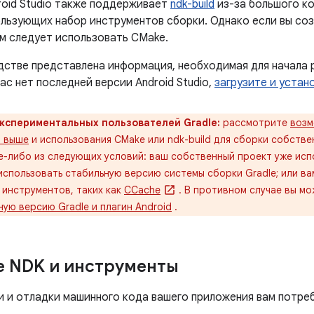
roid Studio также поддерживает
ndk-build
из-за большого к
ользующих набор инструментов сборки. Однако если вы со
ам следует использовать CMake.
стве представлена ​​информация, необходимая для начала 
 вас нет последней версии Android Studio,
загрузите и устан
кспериментальных пользователей Gradle:
рассмотрите
возм
и выше
и использования CMake или ndk-build для сборки собстве
-либо из следующих условий: ваш собственный проект уже испол
использовать стабильную версию системы сборки Gradle; или в
 инструментов, таких как
CCache
. В противном случае вы м
ую версию Gradle и плагин Android
.
е NDK и инструменты
и и отладки машинного кода вашего приложения вам потр