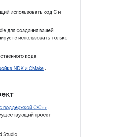
ющий использовать код C и
dle для создания вашей
анируете использовать только
бственного кода.
ройка NDK и CMake
.
оект
 с поддержкой C/C++
.
 существующий проект
 Studio.