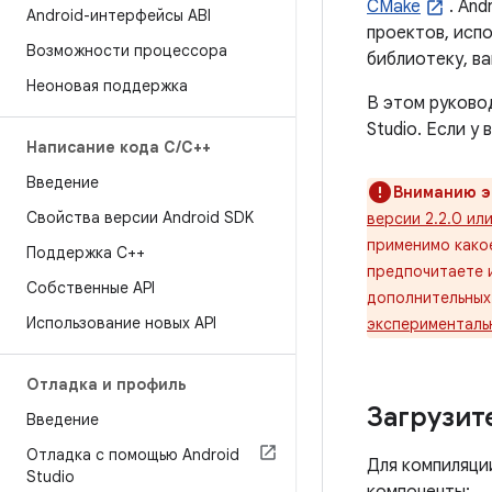
CMake
. And
Android-интерфейсы ABI
проектов, исп
Возможности процессора
библиотеку, в
Неоновая поддержка
В этом руковод
Studio. Если у
Написание кода C
/
C++
Введение
Вниманию э
Свойства версии Android SDK
версии 2.2.0 ил
применимо какое
Поддержка С++
предпочитаете 
Собственные API
дополнительных
Использование новых API
экспериментальн
Отладка и профиль
Загрузит
Введение
Отладка с помощью Android
Для компиляци
Studio