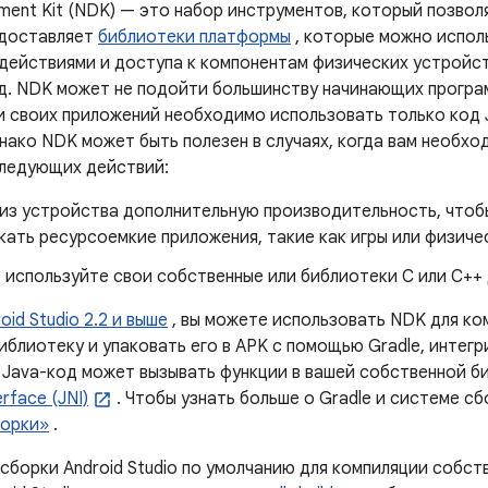
ment Kit (NDK) — это набор инструментов, который позвол
редоставляет
библиотеки платформы
, которые можно испол
действиями и доступа к компонентам физических устройств
д. NDK может не подойти большинству начинающих програ
и своих приложений необходимо использовать только код 
нако NDK может быть полезен в случаях, когда вам необхо
следующих действий:
из устройства дополнительную производительность, чтоб
кать ресурсоемкие приложения, такие как игры или физич
 используйте свои собственные или библиотеки C или C++ 
oid Studio 2.2 и выше
, вы можете использовать NDK для ком
иблиотеку и упаковать его в APK с помощью Gradle, интег
ш Java-код может вызывать функции в вашей собственной б
erface (JNI)
. Чтобы узнать больше о Gradle и системе сб
борки»
.
сборки Android Studio по умолчанию для компиляции собст