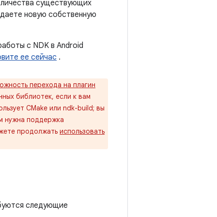
оличества существующих
здаете новую собственную
работы с NDK в Android
овите ее сейчас
.
ожность перехода на плагин
нных библиотек, если к вам
ьзует CMake или ndk-build; вы
ам нужна поддержка
ожете продолжать
использовать
ебуются следующие