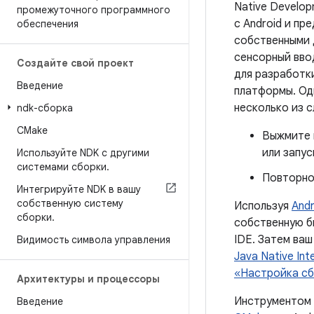
Native Develop
промежуточного программного
с Android и п
обеспечения
собственными 
сенсорный вво
Создайте свой проект
для разработк
Введение
платформы. Од
несколько из 
ndk-сборка
CMake
Выжмите 
или запус
Используйте NDK с другими
системами сборки
.
Повторно
Интегрируйте NDK в вашу
собственную систему
Используя
Andr
сборки
.
собственную б
IDE. Затем ва
Видимость символа управления
Java Native Int
«Настройка с
Архитектуры и процессоры
Инструментом 
Введение