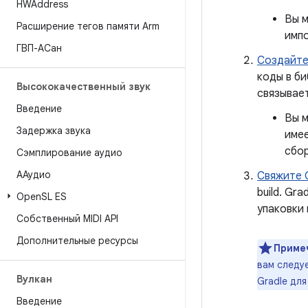
HWAddress
Вы м
Расширение тегов памяти Arm
имп
ГВП-АСан
Создайте
коды в би
Высококачественный звук
связывае
Введение
Вы м
Задержка звука
име
сбо
Сэмплирование аудио
ААудио
Свяжите 
build. Gr
Open
SL ES
упаковки 
Собственный MIDI API
Дополнительные ресурсы
Приме
вам следу
Вулкан
Gradle для
Введение