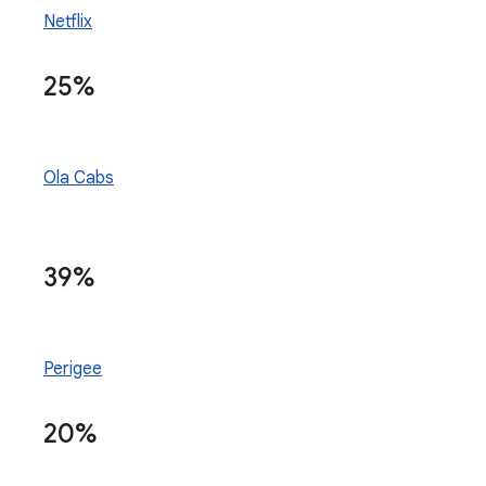
Netflix
25%
Ola Cabs
39%
Perigee
20%