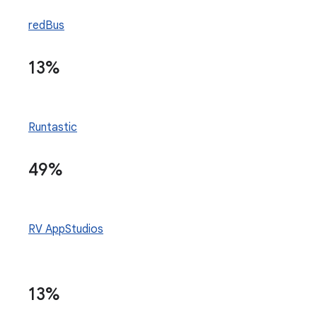
redBus
13%
Runtastic
49%
RV AppStudios
13%