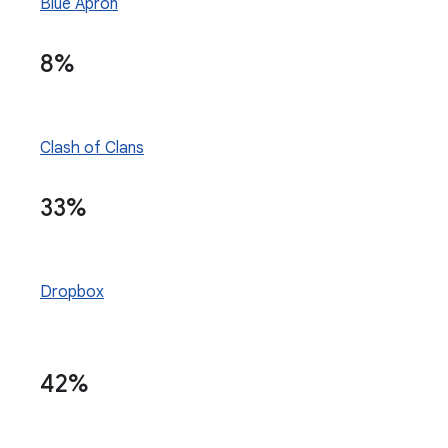
Blue Apron
8%
Clash of Clans
33%
Dropbox
42%