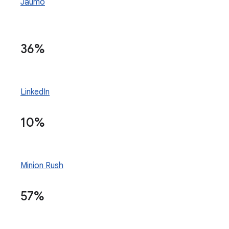
Jaumo
36%
LinkedIn
10%
Minion Rush
57%