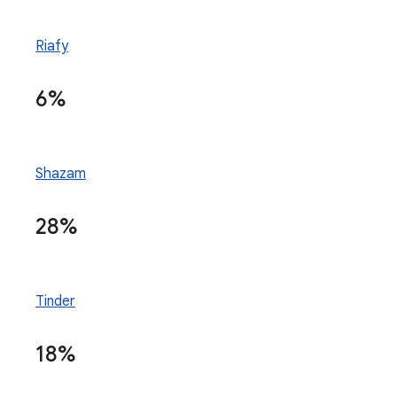
Riafy
6%
Shazam
28%
Tinder
18%