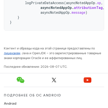
logPrivateDataAccess
(
asyncNotedAppOp
.
op
,
asyncNotedAppOp
.
attributionTag
,
asyncNotedAppOp
.
message
)
}
}
Контент и образцы кода на этой странице предоставлены по
лицензиям
. Java и OpenJDK – это зарегистрированные товарные
знаки корпорации Oracle и ее аффилированных лиц.
Последнее обновление: 2026-08-07 UTC.
ПОДРОБНЕЕ ОБ ОС ANDROID
Android