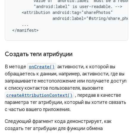
value
of
"android:label"
must
be
a
resour
"android:label"
is
user-readable.
<attribution
android:label="@string/share_phot
...

</manifest>
Создать теги атрибуции
В методе
onCreate()
активности, к которой вы
обращаетесь к данным, например, активности, где вы
запрашиваете местоположение или получаете доступ
к списку контактов пользователя, вызовите
createAttributionContext()
, передав в качестве
параметра тег атрибуции, который вы хотите связать
с частью вашего приложения.
Следующий фрагмент кода демонстрирует, как
создать тег атрибуции для функции обмена