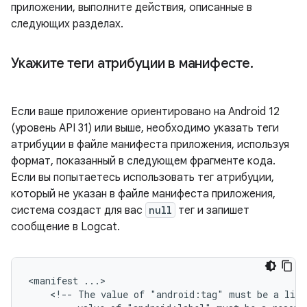
приложении, выполните действия, описанные в
следующих разделах.
Укажите теги атрибуции в манифесте
.
Если ваше приложение ориентировано на Android 12
(уровень API 31) или выше, необходимо указать теги
атрибуции в файле манифеста приложения, используя
формат, показанный в следующем фрагменте кода.
Если вы попытаетесь использовать тег атрибуции,
который не указан в файле манифеста приложения,
система создаст для вас
null
тег и запишет
сообщение в Logcat.
<manifest
<!--
The
value
of
"android:tag"
must
be
a
lite