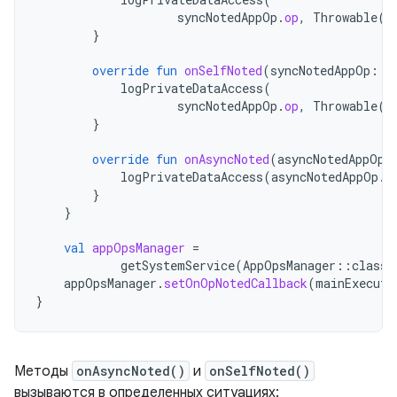
syncNotedAppOp
.
op
,
Throwable
()
}
override
fun
onSelfNoted
(
syncNotedAppOp
:
S
logPrivateDataAccess
(
syncNotedAppOp
.
op
,
Throwable
()
}
override
fun
onAsyncNoted
(
asyncNotedAppOp
:
logPrivateDataAccess
(
asyncNotedAppOp
.
o
}
}
val
appOpsManager
=
getSystemService
(
AppOpsManager
::
class
.
appOpsManager
.
setOnOpNotedCallback
(
mainExecuto
}
Методы
onAsyncNoted()
и
onSelfNoted()
вызываются в определенных ситуациях: