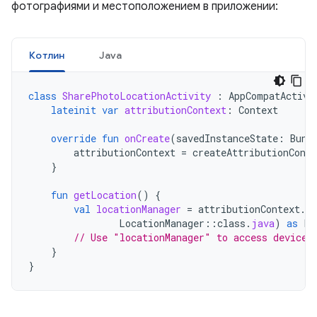
фотографиями и местоположением в приложении:
Котлин
Java
class
SharePhotoLocationActivity
:
AppCompatActivi
lateinit
var
attributionContext
:
Context
override
fun
onCreate
(
savedInstanceState
:
Bund
attributionContext
=
createAttributionConte
}
fun
getLocation
()
{
val
locationManager
=
attributionContext
.
g
LocationManager
::
class
.
java
)
as
Lo
// Use "locationManager" to access device 
}
}