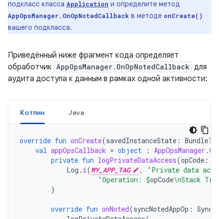
подкласс класса
и определите метод
Application
в методе
AppOpsManager.OnOpNotedCallback
onCreate()
вашего подкласса.
Приведённый ниже фрагмент кода определяет
обработчик
AppOpsManager.OnOpNotedCallback
для
аудита доступа к данным в рамках одной активности:
Котлин
Java
override
fun
onCreate
(
savedInstanceState
:
Bundle?)
val
appOpsCallback
=
object
:
AppOpsManager
.
On
private
fun
logPrivateDataAccess
(
opCode
:
S
Log
.
i
(
MY_APP_TAG
,
"Private data acce
"Operation: 
$
opCode
\nStack Tra
}
override
fun
onNoted
(
syncNotedAppOp
:
SyncN
logPrivateDataAccess
(