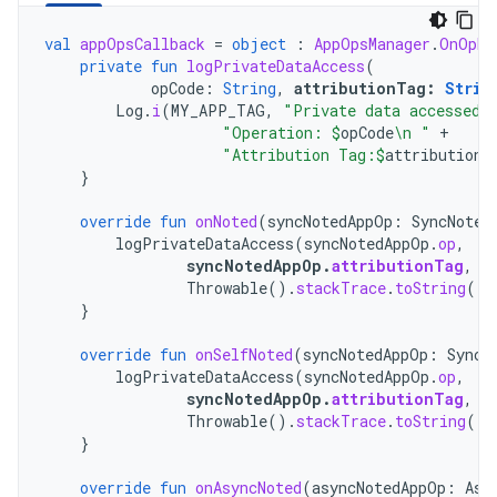
val
appOpsCallback
=
object
:
AppOpsManager
.
OnOpNo
private
fun
logPrivateDataAccess
(
opCode
:
String
,
attributionTag
:
Strin
Log
.
i
(
MY_APP_TAG
,
"Private data accessed.
"Operation: 
$
opCode
\n "
+
"Attribution Tag:
$
attributionT
}
override
fun
onNoted
(
syncNotedAppOp
:
SyncNoted
logPrivateDataAccess
(
syncNotedAppOp
.
op
,
syncNotedAppOp
.
attributionTag
,
Throwable
().
stackTrace
.
toString
())
}
override
fun
onSelfNoted
(
syncNotedAppOp
:
SyncN
logPrivateDataAccess
(
syncNotedAppOp
.
op
,
syncNotedAppOp
.
attributionTag
,
Throwable
().
stackTrace
.
toString
())
}
override
fun
onAsyncNoted
(
asyncNotedAppOp
:
Asy