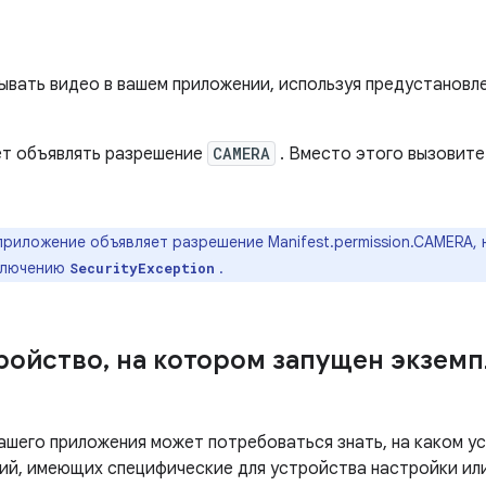
ывать видео в вашем приложении, используя предустановл
ет объявлять разрешение
CAMERA
. Вместо этого вызовите
приложение объявляет разрешение Manifest.permission.CAMERA, 
сключению
.
SecurityException
ройство
,
на котором запущен экземп
ашего приложения может потребоваться знать, на каком у
ий, имеющих специфические для устройства настройки ил