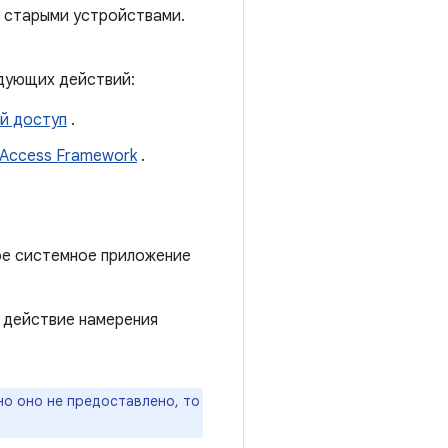
 старыми устройствами.
едующих действий:
ой доступ
.
 Access Framework
.
ое системное приложение
 действие намерения
но оно не предоставлено, то