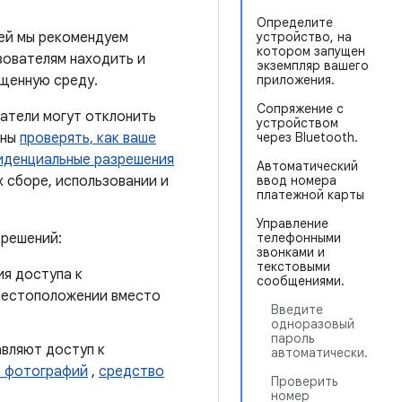
Определите
ей мы рекомендуем
устройство, на
котором запущен
зователям находить и
экземпляр вашего
щенную среду.
приложения.
Сопряжение с
ватели могут отклонить
устройством
жны
проверять, как ваше
через Bluetooth.
иденциальные разрешения
Автоматический
 сборе, использовании и
ввод номера
платежной карты
Управление
зрешений:
телефонными
звонками и
текстовыми
я доступа к
сообщениями.
 местоположении вместо
Введите
одноразовый
пароль
вляют доступ к
автоматически.
а фотографий
,
средство
Проверить
номер