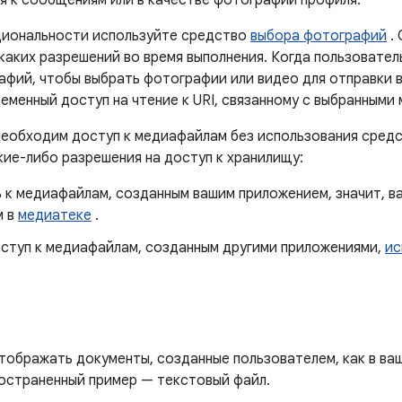
ия к сообщениям или в качестве фотографий профиля.
циональности используйте средство
выбора фотографий
.
каких разрешений во время выполнения. Когда пользовате
фий, чтобы выбрать фотографии или видео для отправки в
еменный доступ на чтение к URI, связанному с выбранными
необходим доступ к медиафайлам без использования сред
кие-либо разрешения на доступ к хранилищу:
 к медиафайлам, созданным вашим приложением, значит, в
м в
медиатеке
.
оступ к медиафайлам, созданным другими приложениями,
ис
ображать документы, созданные пользователем, как в ваш
остраненный пример — текстовый файл.