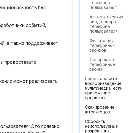
телефона
ункциональность без
пользователя
Автоматический
ввод номера
бработчики событий,
телефона
пользователя.
Фильтрация
ий, а также поддерживает
телефонных
звонков
Совершайте
и предоставьте
телефонные
звонки
Приостановите
ожение может реализовать
воспроизведение
мультимедиа, если
приложение
прервано.
Сканирование
штрихкодов
Сбросить
ользователя. Это полезно
неиспользуемые
разрешения