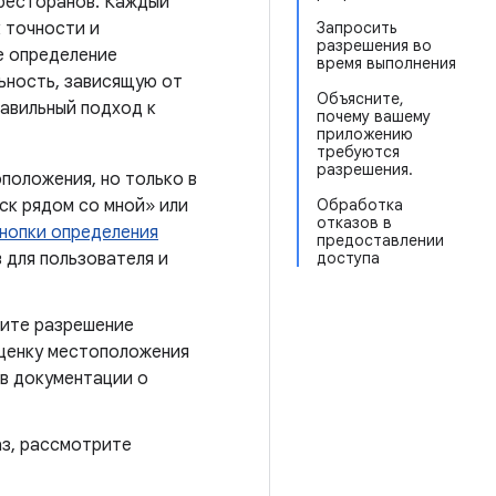
 ресторанов. Каждый
 точности и
Запросить
разрешения во
е определение
время выполнения
ьность, зависящую от
Объясните,
авильный подход к
почему вашему
приложению
требуются
разрешения.
положения, но только в
ск рядом со мной» или
Обработка
отказов в
нопки определения
предоставлении
 для пользователя и
доступа
вите разрешение
оценку местоположения
 в документации о
аз, рассмотрите