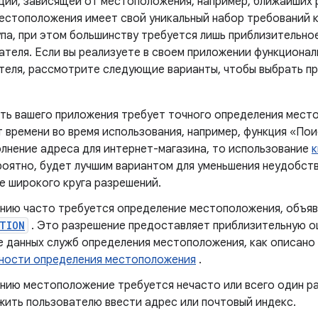
ции, зависящей от местоположения, например, ближайших
естоположения имеет свой уникальный набор требований к
а, при этом большинству требуется лишь приблизительно
теля. Если вы реализуете в своем приложении функционал
еля, рассмотрите следующие варианты, чтобы выбрать пр
ть вашего приложения требует точного определения место
 времени во время использования, например, функция «Пои
лнение адреса для интернет-магазина, то использование
к
роятно, будет лучшим вариантом для уменьшения неудобств
е широкого круга разрешений.
нию часто требуется определение местоположения, объя
TION
. Это разрешение предоставляет приблизительную 
е данных служб определения местоположения, как описано
чности определения местоположения
.
нию местоположение требуется нечасто или всего один р
ить пользователю ввести адрес или почтовый индекс.