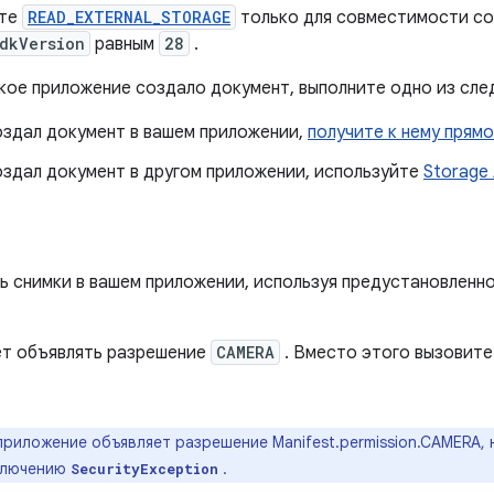
йте
READ_EXTERNAL_STORAGE
только для совместимости со
dkVersion
равным
28
.
акое приложение создало документ, выполните одно из сл
оздал документ в вашем приложении,
получите к нему прям
оздал документ в другом приложении, используйте
Storage
ь снимки в вашем приложении, используя предустановленн
ет объявлять разрешение
CAMERA
. Вместо этого вызовите
приложение объявляет разрешение Manifest.permission.CAMERA, 
сключению
.
SecurityException