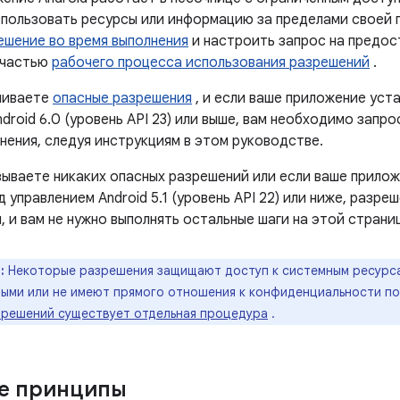
пользовать ресурсы или информацию за пределами своей 
ешение во время выполнения
и настроить запрос на предос
 частью
рабочего процесса использования разрешений
.
шиваете
опасные разрешения
, и если ваше приложение уст
droid 6.0 (уровень API 23) или выше, вам необходимо запр
нения, следуя инструкциям в этом руководстве.
азываете никаких опасных разрешений или если ваше прило
 управлением Android 5.1 (уровень API 22) или ниже, разр
 и вам не нужно выполнять остальные шаги на этой страни
:
Некоторые разрешения защищают доступ к системным ресурс
ыми или не имеют прямого отношения к конфиденциальности по
зрешений существует отдельная процедура
.
е принципы