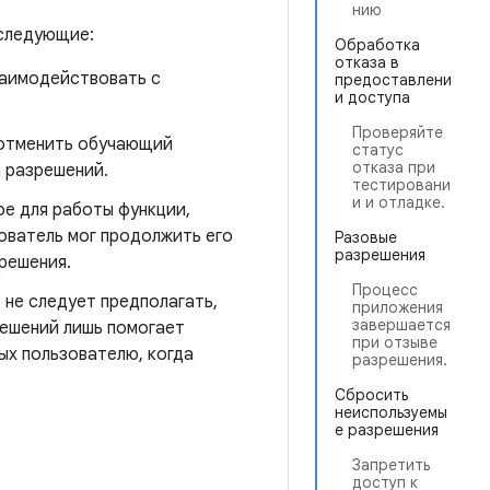
нию
 следующие:
Обработка
отказа в
заимодействовать с
предоставлени
и доступа
Проверяйте
 отменить обучающий
статус
отказа при
 разрешений.
тестировани
и и отладке.
е для работы функции,
ователь мог продолжить его
Разовые
разрешения
решения.
Процесс
 не следует предполагать,
приложения
завершается
решений лишь помогает
при отзыве
ых пользователю, когда
разрешения.
Сбросить
неиспользуемы
е разрешения
Запретить
доступ к