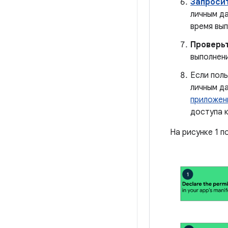
Запроси
личным д
время вып
Проверь
выполнени
Если пол
личным д
приложен
доступа 
На рисунке 1 п