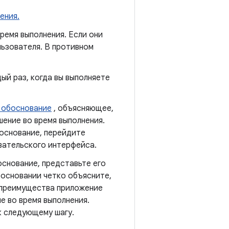
ения.
емя выполнения. Если они
льзователя. В противном
й раз, когда вы выполняете
 обоснование
, объясняющее,
ение во время выполнения.
основание, перейдите
вательского интерфейса.
снование, представьте его
босновании четко объясните,
е преимущества приложение
е во время выполнения.
к следующему шагу.