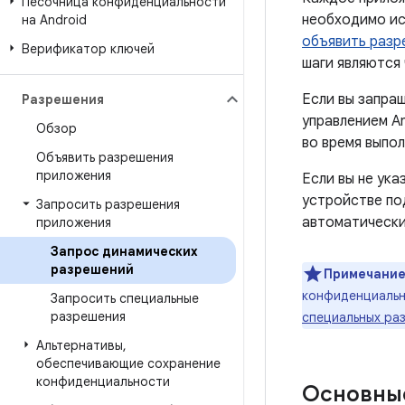
Песочница конфиденциальности
необходимо ис
на Android
объявить разр
Верификатор ключей
шаги являются
Если вы запра
Разрешения
управлением An
Обзор
во время выпол
Объявить разрешения
приложения
Если вы не ук
устройстве под
Запросить разрешения
автоматически,
приложения
Запрос динамических
разрешений
Примечание
конфиденциальн
Запросить специальные
разрешения
специальных ра
Альтернативы
,
обеспечивающие сохранение
конфиденциальности
Основны