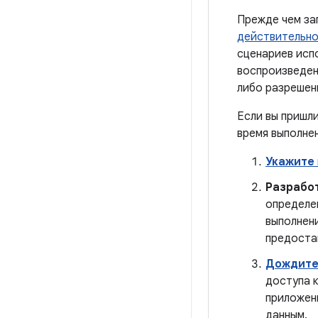
Прежде чем за
действительно
сценариев исп
воспроизведен
либо разрешен
Если вы пришл
время выполне
Укажите
Разрабо
определе
выполнен
предоста
Дождите
доступа 
приложен
данным.