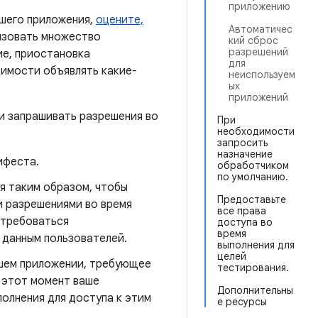
приложению
ашего приложения,
оцените,
Автоматичес
изовать множество
кий сброс
разрешений
ие, приостановка
для
димости объявлять какие-
неиспользуем
ых
приложений
и запрашивать разрешения во
При
необходимости
запросить
назначение
ифеста.
обработчиком
по умолчанию.
я таким образом, чтобы
Предоставьте
и разрешениями во время
все права
отребоваться
доступа во
время
 данным пользователей.
выполнения для
целей
ашем приложении, требующее
тестирования.
 этот момент ваше
Дополнительны
олнения для доступа к этим
е ресурсы