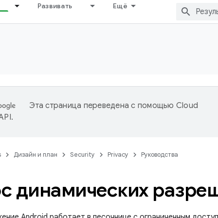
Развивать
Ещё
Эта страница переведена с помощью
Cloud
 API
.
s
Дизайн и план
Security
Privacy
Руководства
с динамических разре
ение Android работает в песочнице с ограниченным досту