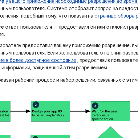
те
у вашего приложения необходимые разрешения во время
анным пользователя. Система отобразит запрос на предос
олнения, подобный тому, что показан на
странице обзора 
те
ответ пользователя — предоставил он или отклонил раз
я.
ьзователь предоставил вашему приложению разрешение, в
анным пользователя. Если же пользователь отклонил разре
ие в более доступное состояние
, предоставив пользоват
к информации, защищенной этим разрешением.
оказан рабочий процесс и набор решений, связанных с эти