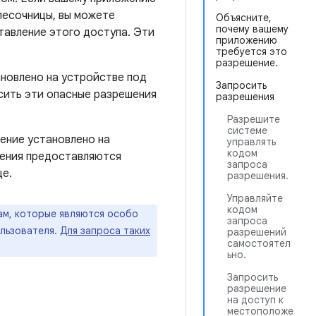
песочницы, вы можете
Объясните,
почему вашему
тавление этого доступа. Эти
приложению
требуется это
разрешение.
ановлено на устройстве под
Запросить
осить эти опасные разрешения
разрешения
Разрешите
системе
жение установлено на
управлять
кодом
ешения предоставляются
запроса
це.
разрешения.
Управляйте
кодом
ам, которые являются особо
запроса
льзователя.
Для запроса таких
разрешений
самостоятел
ьно.
Запросить
разрешение
на доступ к
местоположе