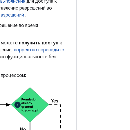
 выполнения
для доступа к
тавление разрешений во
разрешений
.
решение во время
ы можете
получить доступ к
шение,
корректно переведите
елю функциональность без
м процессом: