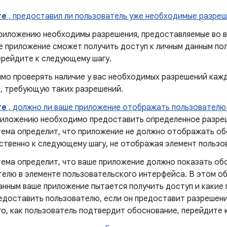
те
, предоставил ли пользователь уже необходимые разреш
риложению необходимы разрешения, предоставляемые во вр
е приложение сможет получить доступ к личным данным по
ерейдите к следующему шагу.
мо проверять наличие у вас необходимых разрешений кажды
, требующую таких разрешений.
те
, должно ли ваше приложение отображать пользователю
риложению необходимо предоставить определенное разреш
тема определит, что приложение не должно отображать об
ственно к следующему шагу, не отображая элемент пользо
тема определит, что ваше приложение должно показать обо
телю в элементе пользовательского интерфейса. В этом о
данным ваше приложение пытается получить доступ и каки
едоставить пользователю, если он предоставит разрешени
го, как пользователь подтвердит обоснование, перейдите 