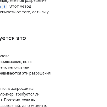
определенное разрешение,
n()
. Этот метод
симости от того, есть ли у
ется это
ызове
приложение, но не
телю непонятным.
рашиваются эти разрешения,
тся к запросам на
апример, требуется ли
. Поэтому, если вы
разрешений, явно укажите,