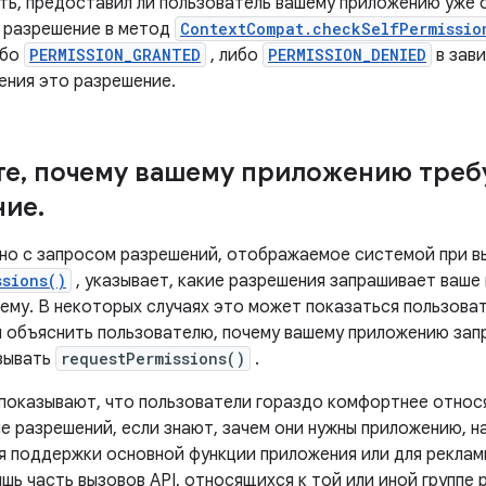
ть, предоставил ли пользователь вашему приложению уже 
 разрешение в метод
ContextCompat.checkSelfPermissio
ибо
PERMISSION_GRANTED
, либо
PERMISSION_DENIED
в зави
ения это разрешение.
те
,
почему вашему приложению требу
ние
.
но с запросом разрешений, отображаемое системой при в
ssions()
, указывает, какие разрешения запрашивает ваше 
чему. В некоторых случаях это может показаться пользова
 объяснить пользователю, почему вашему приложению зап
зывать
requestPermissions()
.
показывают, что пользователи гораздо комфортнее относя
е разрешений, если знают, зачем они нужны приложению, н
я поддержки основной функции приложения или для рекламы
шь часть вызовов API, относящихся к той или иной группе 