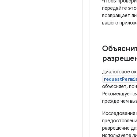
Чтобы провери
передайте это
возвращает л
вашего прилож
Объясни
разреше
Диалоговое ок
requestPermi
объясняет, по
Рекомендуется
прежде чем вы
Исследования 
предоставлени
разрешение дл
используете ли