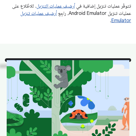
تتوفّر عمليات تنزيل إضافية في
أرشيف عمليات التنزيل
. للاطّلاع على
عمليات تنزيل Android Emulator، راجِع
أرشيف عمليات تنزيل
.
Emulator
انظُرْ
وهي تعرض بعض
الحيوانات المفضّلة لدينا في
"استوديو Android" في موائلها
الطبيعية.
يمكنك تنزيلها وضبطها كخلفية للحفاظ على مظهر سطح المكتب