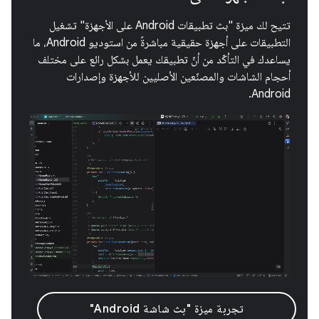
تتيح لك ميزة "بث تطبيقات Android على الأجهزة" تشغيل
التطبيقات على أجهزة حقيقية مباشرةً من استوديو Android، ما
يساعدك في التأكّد من أنّ تطبيقك يعمل بشكل رائع على مختلف
أحجام الشاشات والمصنّعين الأصليين للأجهزة وإصدارات
Android.
تجربة ميزة "بث شاشة Android"