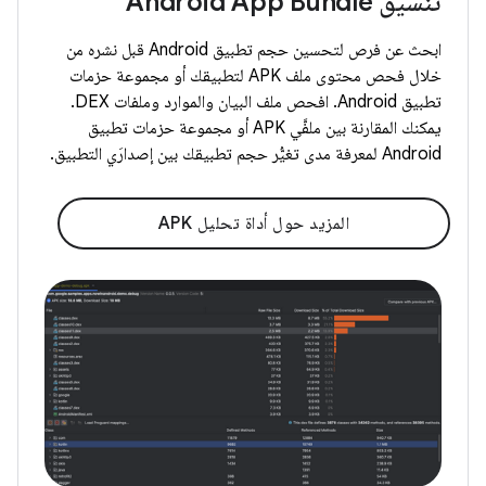
تنسيق Android App Bundle
ابحث عن فرص لتحسين حجم تطبيق Android قبل نشره من
خلال فحص محتوى ملف APK لتطبيقك أو مجموعة حزمات
تطبيق Android. افحص ملف البيان والموارد وملفات DEX.
يمكنك المقارنة بين ملفَّي APK أو مجموعة حزمات تطبيق
Android لمعرفة مدى تغيُّر حجم تطبيقك بين إصدارَي التطبيق.
المزيد حول أداة تحليل APK