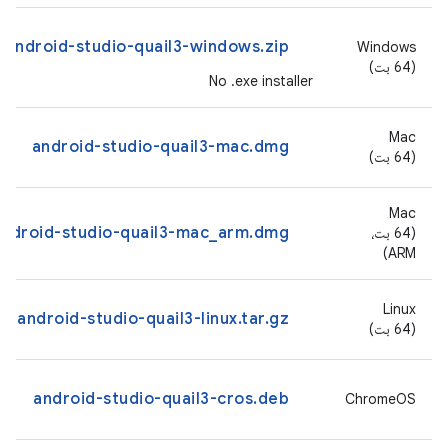
android-studio-quail3-windows.zip
‫Windows
(64 بت)
No .exe installer
‫Mac
android-studio-quail3-mac.dmg
(64 بت)
‫Mac
android-studio-quail3-mac_arm.dmg
(64 بت،
ARM)
‫Linux
android-studio-quail3-linux.tar.gz
(64 بت)
android-studio-quail3-cros.deb
ChromeOS