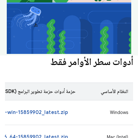
الممتع والحديث.
download
تنزيل خلفيات "استوديو Android"
أدوات سطر الأوامر فقط
النظام الأساسي
حزمة أدوات حزمة تطوير البرامج (SDK)
s-win-15859902_latest.zip
Windows
86_64-15859902_latest.zip
Mac (Intel)