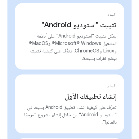
البدء
تثبيت "استوديو Android"
يمكن تثبيت "استوديو Android" على أنظمة
التشغيل Microsoft® Windows® وMacOS®
وLinux وChromeOS. تعرَّف على كيفية تثبيته
ببضع نقرات بسيطة.
البدء
إنشاء تطبيقك الأول
تعرَّف على كيفية إنشاء تطبيق Android بسيط في
"استوديو Android" من خلال إنشاء مشروع "مرحبًا
بالعالم!".