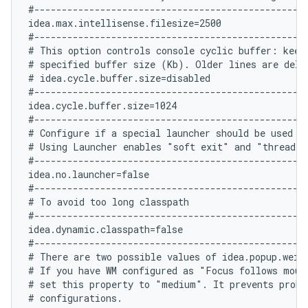
#--------------------------------------------------
idea.max.intellisense.filesize=2500

#--------------------------------------------------
# This option controls console cyclic buffer: keeps
# specified buffer size (Kb). Older lines are delet
# idea.cycle.buffer.size=disabled

#--------------------------------------------------
idea.cycle.buffer.size=1024

#--------------------------------------------------
# Configure if a special launcher should be used wh
# Using Launcher enables "soft exit" and "thread d
#--------------------------------------------------
idea.no.launcher=false

#--------------------------------------------------
# To avoid too long classpath

#--------------------------------------------------
idea.dynamic.classpath=false

#--------------------------------------------------
# There are two possible values of idea.popup.weig
# If you have WM configured as "Focus follows mouse
# set this property to "medium". It prevents probl
# configurations.
