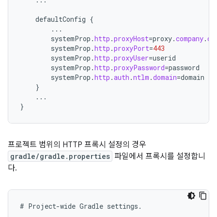
defaultConfig
{
...
systemProp
.
http
.
proxyHost
=
proxy
.
company
.
co
systemProp
.
http
.
proxyPort
=
443
systemProp
.
http
.
proxyUser
=
userid
systemProp
.
http
.
proxyPassword
=
password
systemProp
.
http
.
auth
.
ntlm
.
domain
=
domain
}
...
}
프로젝트 범위의 HTTP 프록시 설정의 경우
gradle/gradle.properties
파일에서 프록시를 설정합니
다.
#
Project
-
wide
Gradle
settings
.
...