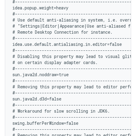
#--------------------------------------------------
idea.popup.weight=heavy

#--------------------------------------------------
# Use default anti-aliasing in system, i.e. overrid
# "Settings|Editor|Appearance|Use anti-aliased font
# Remote Desktop Connection for instance.

#--------------------------------------------------
idea.use.default.antialiasing.in.editor=false

#--------------------------------------------------
# Disabling this property may lead to visual glitch
# on certain display adapter cards.

#--------------------------------------------------
sun.java2d.noddraw=true

#--------------------------------------------------
# Removing this property may lead to editor perform
#--------------------------------------------------
sun.java2d.d3d=false

#--------------------------------------------------
# Workaround for slow scrolling in JDK6.

#--------------------------------------------------
swing.bufferPerWindow=false

#--------------------------------------------------
# Removing this property may lead to editor perform