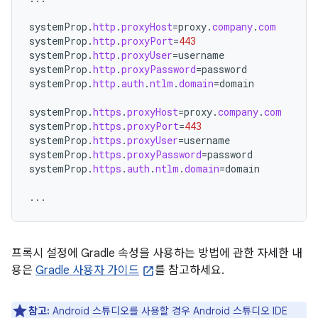
systemProp
.
http
.
proxyHost
=
proxy
.
company
.
com
systemProp
.
http
.
proxyPort
=
443
systemProp
.
http
.
proxyUser
=
username
systemProp
.
http
.
proxyPassword
=
password
systemProp
.
http
.
auth
.
ntlm
.
domain
=
domain
systemProp
.
https
.
proxyHost
=
proxy
.
company
.
com
systemProp
.
https
.
proxyPort
=
443
systemProp
.
https
.
proxyUser
=
username
systemProp
.
https
.
proxyPassword
=
password
systemProp
.
https
.
auth
.
ntlm
.
domain
=
domain
...
프록시 설정에 Gradle 속성을 사용하는 방법에 관한 자세한 내
용은
Gradle 사용자 가이드
를 참고하세요.
참고:
Android 스튜디오를 사용할 경우 Android 스튜디오 IDE