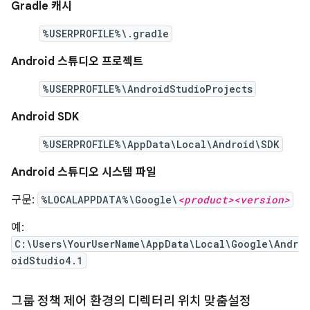
Gradle 캐시
%USERPROFILE%\.gradle
Android 스튜디오 프로젝트
%USERPROFILE%\AndroidStudioProjects
Android SDK
%USERPROFILE%\AppData\Local\Android\SDK
Android 스튜디오 시스템 파일
구문:
%LOCALAPPDATA%\Google\
<product><version>
예:
C:\Users\YourUserName\AppData\Local\Google\Andr
oidStudio4.1
그룹 정책 제어 환경의 디렉터리 위치 맞춤설정