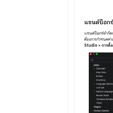
แซนด์บ็อกซ
แซนด์บ็อกซ์จำกัด
ต้องการกำหนดค่าแ
Studio > การตั้ง