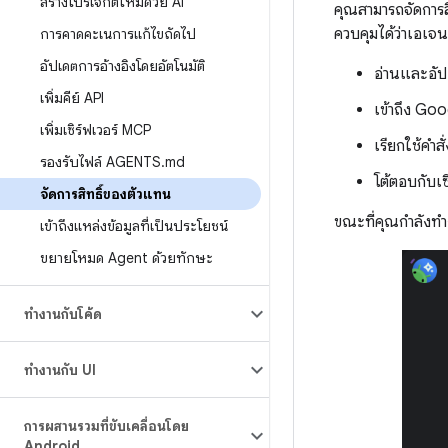
สร้างโปรเจ็กต์ใหม่ด้วย AI
คุณสามารถจัดการสิ
ควบคุมได้ว่าเอเจน
การคาดคะเนการแก้ไขถัดไป
อัปเดตการอ้างอิงโดยอัตโนมัติ
อ่านและอัปเ
เพิ่มคีย์ API
เข้าถึง Go
เพิ่มเซิร์ฟเวอร์ MCP
เรียกใช้คำสั
รองรับไฟล์ AGENTS
.
md
โต้ตอบกับเ
จัดการสิทธิ์ของตัวแทน
ขณะที่คุณกำลังทำง
เข้าถึงแหล่งข้อมูลที่เป็นประโยชน์
ขยายโหมด Agent ด้วยทักษะ
ทำงานกับโค้ด
ทำงานกับ UI
การผสานรวมที่ขับเคลื่อนโดย
Android