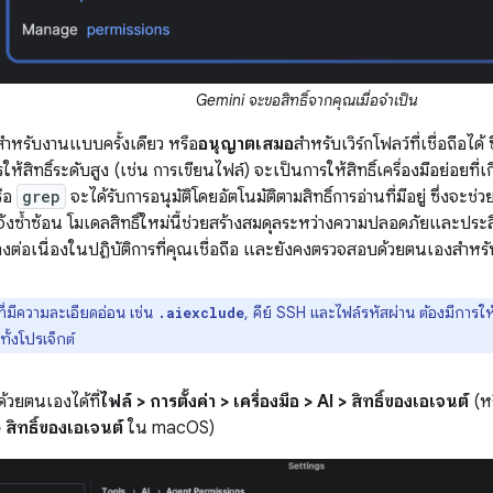
Gemini จะขอสิทธิ์จากคุณเมื่อจำเป็น
สำหรับงานแบบครั้งเดียว หรือ
อนุญาตเสมอ
สำหรับเวิร์กโฟลว์ที่เชื่อถือได
ให้สิทธิ์ระดับสูง (เช่น การเขียนไฟล์) จะเป็นการให้สิทธิ์เครื่องมือย่อยที่เ
ือ
grep
จะได้รับการอนุมัติโดยอัตโนมัติตามสิทธิ์การอ่านที่มีอยู่ ซึ่งจะช
จ้งซ้ำซ้อน โมเดลสิทธิ์ใหม่นี้ช่วยสร้างสมดุลระหว่างความปลอดภัยและประ
งต่อเนื่องในปฏิบัติการที่คุณเชื่อถือ และยังคงตรวจสอบด้วยตนเองสำหรับป
ี่มีความละเอียดอ่อน เช่น
, คีย์ SSH และไฟล์รหัสผ่าน ต้องมีการใ
.aiexclude
วทั้งโปรเจ็กต์
้วยตนเองได้ที่
ไฟล์ > การตั้งค่า > เครื่องมือ > AI > สิทธิ์ของเอเจนต์
(ห
> สิทธิ์ของเอเจนต์
ใน macOS)