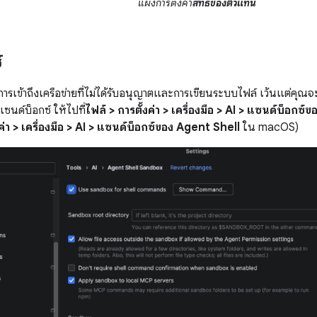
แผงการตั้งค่า
สิทธิ์ของตัวแทน
์
การเข้าถึงเครือข่ายที่ไม่ได้รับอนุญาตและการเขียนระบบไฟล์ เว้นแต่คุณ
ซนด์บ็อกซ์ ให้ไปที่
ไฟล์ > การตั้งค่า > เครื่องมือ > AI > แซนด์บ็อกซ
ค่า > เครื่องมือ > AI > แซนด์บ็อกซ์ของ Agent Shell
ใน macOS)