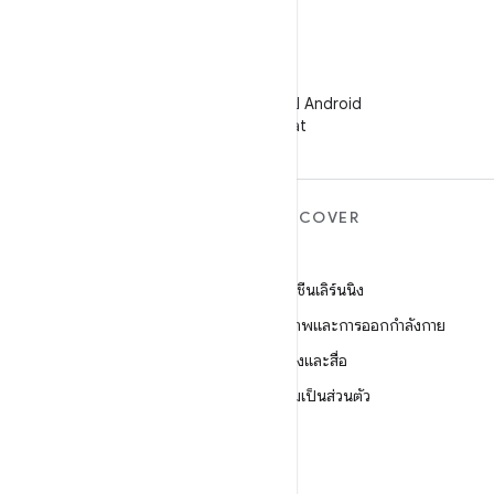
WeChat
ติดตามนักพัฒนาแอป Android
บน WeChat
ANDROID เพิ่มเติม
DISCOVER
Android
เกม
Android สำหรับองค์กร
แมชชีนเลิร์นนิง
ความปลอดภัย
สุขภาพและการออกกำลังกาย
ซอร์ส
กล้องและสื่อ
ข่าว
ความเป็นส่วนตัว
บล็อก
5G
พอดแคสต์