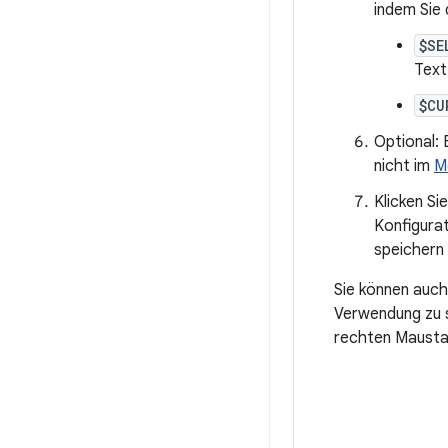
indem Sie 
$SE
Text
$CU
Optional: 
nicht im
M
Klicken Si
Konfigurat
speichern 
Sie können auch
Verwendung zu s
rechten Maustas