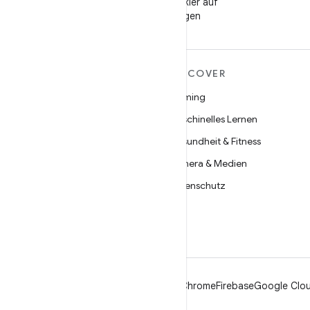
Android-Entwickler auf
WeChat folgen
MEHR ZU ANDROID
DISCOVER
Android
Gaming
Android für Unternehmen
Maschinelles Lernen
Datensicherheit
Gesundheit & Fitness
Open Source
Kamera & Medien
Neuigkeiten
Datenschutz
Blog
5G
Podcasts
Android
Chrome
Firebase
Google Clou