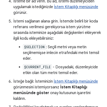
İsteme bir ad verin. Bu ad, istemi düzenleyiciden
uygulamak istediğinizde
İstem Kitaplığı menüsünde
görünür.
İstemi sağlanan alana girin. İstemde belirli bir koda
referans verilmesi gerekiyorsa istem yürütme
sırasında isteminize aşağıdaki değişkenleri ekleyerek
ilgili kodu ekleyebilirsiniz:
$SELECTION
: Seçili metni veya metin
seçilmemişse imlecin etrafındaki metni temsil
eder.
$CURRENT_FILE
- Dosyadaki, düzenleyicide
etkin olan tüm metni temsil eder.
İsteğe bağlı: İsteminizin
İstem Kitaplığı menüsünde
görünmesini istemiyorsanız
İstem Kitaplığı
menüsünde göster
onay kutusunun işaretini
kaldırın.