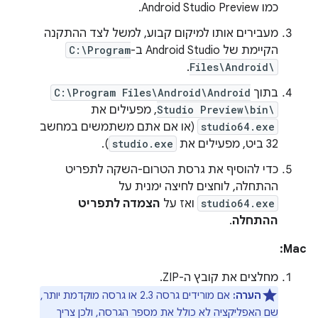
כמו Android Studio Preview.
מעבירים אותו למיקום קבוע, למשל לצד ההתקנה
הקיימת של Android Studio ב-
C:\Program
.
Files\Android\
בתוך
C:\Program Files\Android\Android
Studio Preview\bin\
, מפעילים את
studio64.exe
(או אם אתם משתמשים במחשב
32 ביט, מפעילים את
studio.exe
).
כדי להוסיף את גרסת הטרום-השקה לתפריט
ההתחלה, לוחצים לחיצה ימנית על
studio64.exe
ואז על
הצמדה לתפריט
ההתחלה
.
Mac:
מחלצים את קובץ ה-ZIP.
הערה:
אם מורידים גרסה 2.3 או גרסה מוקדמת יותר,
שם האפליקציה לא כולל את מספר הגרסה, ולכן צריך