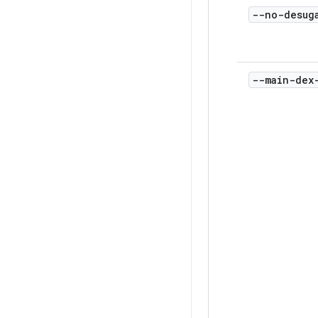
--no-desug
--main-dex