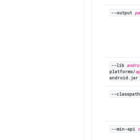
--output
pa
--lib
andro
platforms
/
a
android
.
jar
--classpat
--min-api