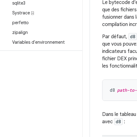
Le bytecode d'e
sqlite3
que des fichier
Systrace ⍈
fusionner dans l
perfetto
compilation incr
zipalign
Par défaut,
d8
Variables d'environnement
que vous pouvez
indicateurs facu
fichier DEX prin
les fonctionnali
d8 
path-to-
Dans le tableau 
avec
d8
: