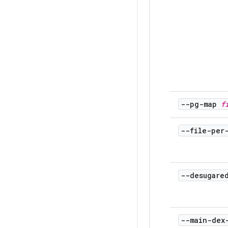
--pg-map
f
--file-per
--desugare
--main-dex