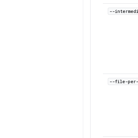
--intermed
--file-per