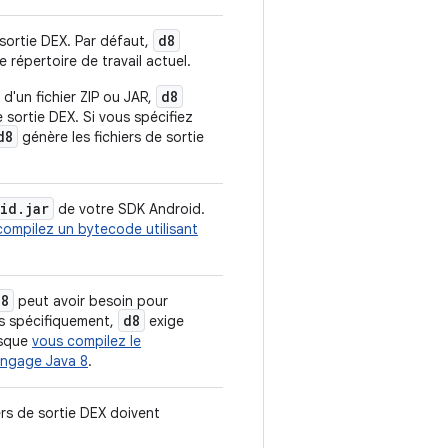
d8
 sortie DEX. Par défaut,
e répertoire de travail actuel.
d8
 d'un fichier ZIP ou JAR,
de sortie DEX. Si vous spécifiez
d8
génère les fichiers de sortie
id
.
jar
de votre SDK Android.
compilez un bytecode utilisant
d8
peut avoir besoin pour
d8
lus spécifiquement,
exige
rsque
vous compilez le
langage Java 8
.
iers de sortie DEX doivent