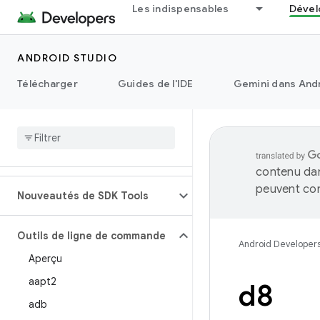
Les indispensables
Dével
ANDROID STUDIO
Télécharger
Guides de l'IDE
Gemini dans Andr
contenu dan
peuvent con
Nouveautés de SDK Tools
Outils de ligne de commande
Android Developer
Aperçu
aapt2
d8
adb