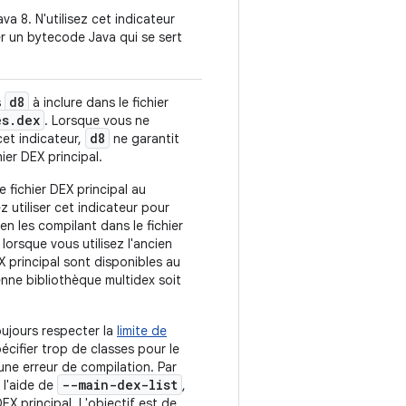
a 8. N'utilisez cet indicateur
er un bytecode Java qui se sert
d8
s
à inclure dans le fichier
es.dex
. Lorsque vous ne
d8
cet indicateur,
ne garantit
ier DEX principal.
fichier DEX principal au
 utiliser cet indicateur pour
en les compilant dans le fichier
 lorsque vous utilisez l'ancien
EX principal sont disponibles au
enne bibliothèque multidex soit
oujours respecter la
limite de
pécifier trop de classes pour le
 une erreur de compilation. Par
--main-dex-list
 l'aide de
,
EX principal. L'objectif est de