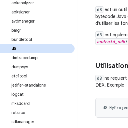
apkanalyzer
d8
est un outil
apksigner
bytecode Java d
avdmanager
d'utiliser les f
bmgr
d8
est égalemen
bundletool
android_sdk
/
d8
dmtracedump
Utilisatio
dumpsys
etc1tool
d8
ne requiert
DEX. Exemple :
jetifier-standalone
logcat
mksdcard
retrace
sdkmanager