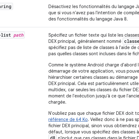
aring
Désactivez les fonctionnalités du langage Jav
que si vous n'avez pas l'intention de compil
des fonctionnalités du langage Java 8.
-list
path
Spécifiez un fichier texte qui liste les classe
class
DEX principal, généralement nommé
spécifiez pas de liste de classes à l'aide de 
pas quelles classes sont incluses dans le fich
Comme le système Android charge d'abord le 
démarrage de votre application, vous pouvez
hiérarchiser certaines classes au démarrage 
DEX principal. Cela est particulièrement utile
multidex, car seules les classes du fichier D
moment de l'exécution jusqu'à ce que l'anci
chargée.
N'oubliez pas que chaque fichier DEX doit t
référence de 64 Ko
. Veillez donc à ne pas s
fichier DEX principal, sinon vous obtiendrez
défaut, lorsque vous spécifiez des classes à
d8
n'inclut que ces classes dans le fichier D