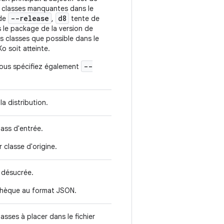
x classes manquantes dans le
--release
d8
ode
,
tente de
s le package de la version de
es classes que possible dans le
Ko soit atteinte.
--
 vous spécifiez également
 distribution.
lass d'entrée.
 classe d'origine.
 désucrée.
othèque au format JSON.
sses à placer dans le fichier