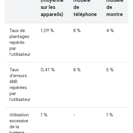
(moyenne
modèle
modèle
sur les
de
de
appareils)
téléphone
montre
Taux de
1,09 %
8 %
4 %
plantages
repérés
par
l'utilisateur
Taux
0,47 %
8 %
5 %
d'erreurs
ANR
repérées
par
l'utilisateur
Utilisation
1 %
-
1 %
excessive
de la
batterie