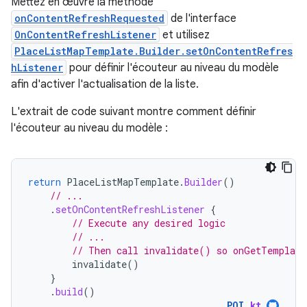
Mettez en œuvre la méthode
onContentRefreshRequested
de l'interface
OnContentRefreshListener
et utilisez
PlaceListMapTemplate.Builder.setOnContentRefres
hListener
pour définir l'écouteur au niveau du modèle
afin d'activer l'actualisation de la liste.
L'extrait de code suivant montre comment définir
l'écouteur au niveau du modèle :
return
PlaceListMapTemplate
.
Builder
()
// ...
.
setOnContentRefreshListener
{
// Execute any desired logic
// ...
// Then call invalidate() so onGetTemplate
invalidate
()
}
.
build
()
POI
.
kt