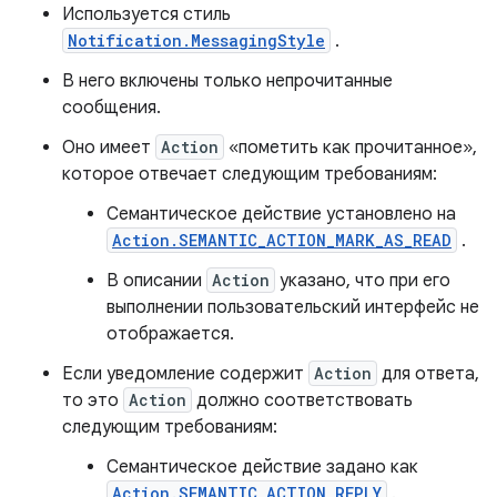
Используется стиль
Notification.MessagingStyle
.
В него включены только непрочитанные
сообщения.
Оно имеет
Action
«пометить как прочитанное»,
которое отвечает следующим требованиям:
Семантическое действие установлено на
Action.SEMANTIC_ACTION_MARK_AS_READ
.
В описании
Action
указано, что при его
выполнении пользовательский интерфейс не
отображается.
Если уведомление содержит
Action
для ответа,
то это
Action
должно соответствовать
следующим требованиям:
Семантическое действие задано как
Action.SEMANTIC_ACTION_REPLY
.