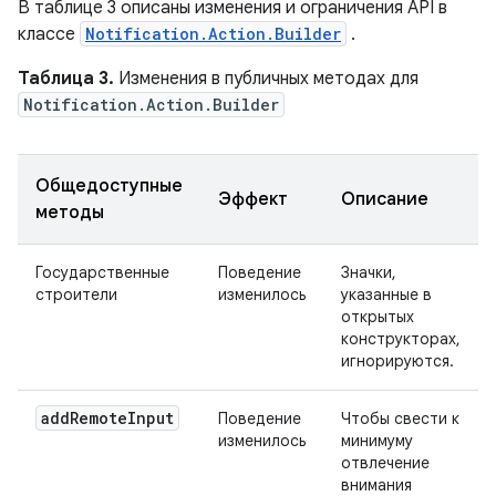
В таблице 3 описаны изменения и ограничения API в
классе
Notification.Action.Builder
.
Таблица 3.
Изменения в публичных методах для
Notification.Action.Builder
Общедоступные
Эффект
Описание
методы
Государственные
Поведение
Значки,
строители
изменилось
указанные в
открытых
конструкторах,
игнорируются.
add
Remote
Input
Поведение
Чтобы свести к
изменилось
минимуму
отвлечение
внимания