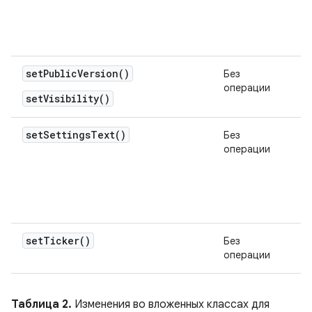
setPublicVersion()
Без
операции
setVisibility()
set
Settings
Text(
)
Без
операции
set
Ticker(
)
Без
операции
Таблица 2.
Изменения во вложенных классах для