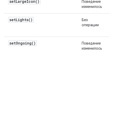
set
Large
Icon(
)
Поведение
изменилось
set
Lights(
)
Без
операции
set
Ongoing(
)
Поведение
изменилось