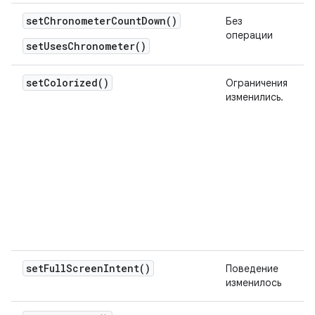
setChronometerCountDown()
Без
операции
setUsesChronometer()
set
Colorized(
)
Ограничения
изменились.
set
Full
Screen
Intent(
)
Поведение
изменилось