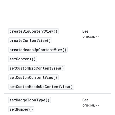
createBigContentView()
Без
операции
createContentView()
createHeadsUpContentView()
setContent()
setCustomBigContentView()
setCustomContentView()
setCustomHeadsUpContentView()
setBadgeIconType()
Без
операции
setNumber()