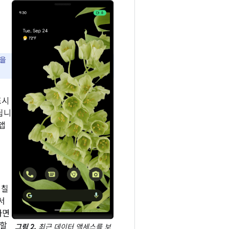
경을
표시
됩니
앱
겹칠
서
하면
성할
그림 2.
최근 데이터 액세스를 보