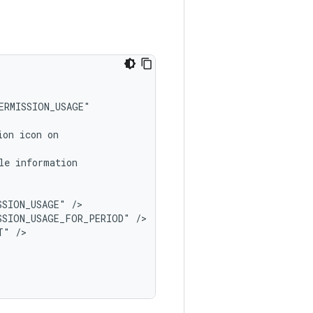
ion
icon
le
SSION_USAGE"
SSION_USAGE_FOR_PERIOD"
T"