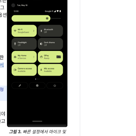
모든
 그
옵션
또한
센서
설정
해야
다고
그림 3.
빠른 설정에서 마이크 및