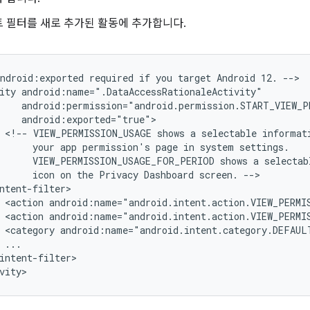
 필터를 새로 추가된 활동에 추가합니다.
android:exported
required
if
you
target
Android
12.
-->

ity
<!--
VIEW_PERMISSION_USAGE
shows
a
selectable
informat
your
app
permission's
page
in
system
VIEW_PERMISSION_USAGE_FOR_PERIOD
shows
a
selectab
icon
on
the
Privacy
Dashboard
screen.
<action
android:name="android.intent.action.VIEW_PERMI
<action
android:name="android.intent.action.VIEW_PERMI
<category
android:name="android.intent.category.DEFAUL
intent-filter>

vity>