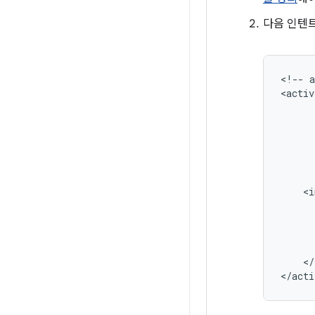
다음 인텐트
<!--
<activ
</
</acti