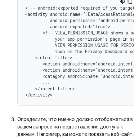
<!--
android:exported
required
if
you
target
<activity
<!--
VIEW_PERMISSION_USAGE
shows
a
sel
your
app
permission's
page
in
sys
VIEW_PERMISSION_USAGE_FOR_PERIOD
icon
on
the
Privacy
Dashboard
scr
<action
android:name="android.intent.a
<action
android:name="android.intent.a
<category
android:name="android.intent
</intent-filter>

</activity>
Определите, что именно должно отображаться в
вашем запросе на предоставление доступа к
данным. Например, вы можете показать веб-сайт