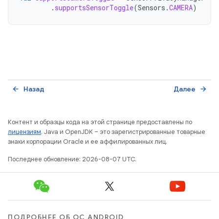
.
supportsSensorToggle
(
Sensors
.
CAMERA
)
Назад
Далее
arrow_back
arrow_forward
Контент и образцы кода на этой странице предоставлены по
лицензиям
. Java и OpenJDK – это зарегистрированные товарные
знаки корпорации Oracle и ее аффилированных лиц.
Последнее обновление: 2026-08-07 UTC.
ПОДРОБНЕЕ ОБ ОС ANDROID