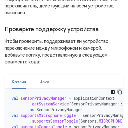
переключатель, действующий на всем устройстве,
выключен.
Проверьте поддержку устройства
Чтобы проверить, поддерживает ли устройство
переключение между микрофоном и камерой,
добавьте логику, представленную в следующем
фрагменте кода:
Котлин
Java
val
sensorPrivacyManager
=
applicationContext
.
getSystemService
(
SensorPrivacyManager
::
cl
as
SensorPrivacyManager
val
supportsMicrophoneToggle
=
sensorPrivacyManage
.
supportsSensorToggle
(
Sensors
.
MICROPHONE
)
val
supportsCameraToggle
=
sensorPrivacyManager