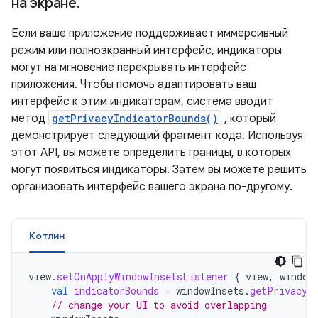
на экране
.
Если ваше приложение поддерживает иммерсивный
режим или полноэкранный интерфейс, индикаторы
могут на мгновение перекрывать интерфейс
приложения. Чтобы помочь адаптировать ваш
интерфейс к этим индикаторам, система вводит
метод
getPrivacyIndicatorBounds()
, который
демонстрирует следующий фрагмент кода. Используя
этот API, вы можете определить границы, в которых
могут появиться индикаторы. Затем вы можете решить
организовать интерфейс вашего экрана по-другому.
Котлин
view
.
setOnApplyWindowInsetsListener
{
view
,
window
val
indicatorBounds
=
windowInsets
.
getPrivacyI
// change your UI to avoid overlapping