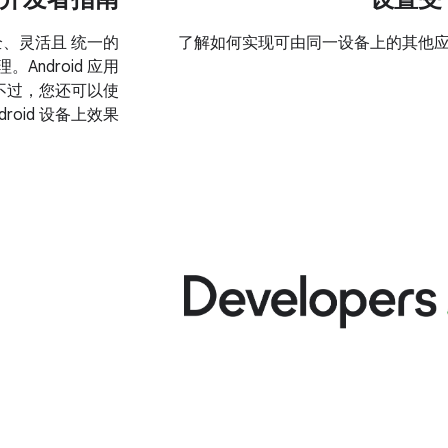
安全、灵活且 统一的
了解如何实现可由同一设备上的其他
。Android 应用
况。不过，您还可以使
roid 设备上效果
roid 的企业功能
.0 及更高版本提供 尤
通过 工作资料。
理的工作资料 与