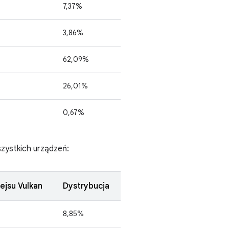
7,37%
3,86%
62,09%
26,01%
0,67%
zystkich urządzeń:
fejsu Vulkan
Dystrybucja
8,85%