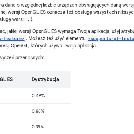
ra dane o względnej liczbie urządzeń obsługujących daną wers
nej wersji OpenGL ES oznacza też obsługę wszystkich niższych 
ugę wersji 1.1).
ć, jakiej wersji OpenGL ES wymaga Twoja aplikacja, użyj atry
s-feature>
. Możesz też użyć elementu
<supports-gl-text
esji OpenGL, których używa Twoja aplikacja.
ządzeń przenośnych:
GL ES
Dystrybucja
0,49%
0,86%
0,39%