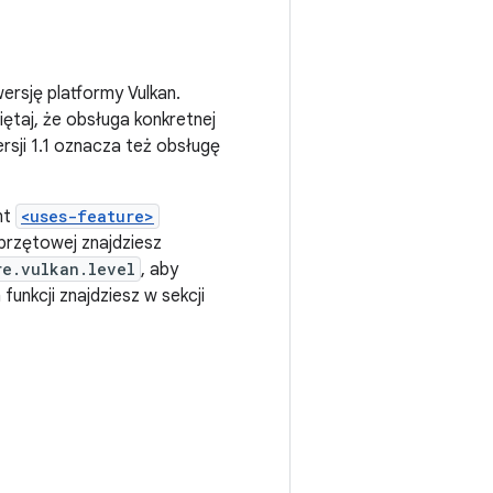
ersję platformy Vulkan.
iętaj, że obsługa konkretnej
rsji 1.1 oznacza też obsługę
nt
<uses-feature>
sprzętowej znajdziesz
re.vulkan.level
, aby
unkcji znajdziesz w sekcji