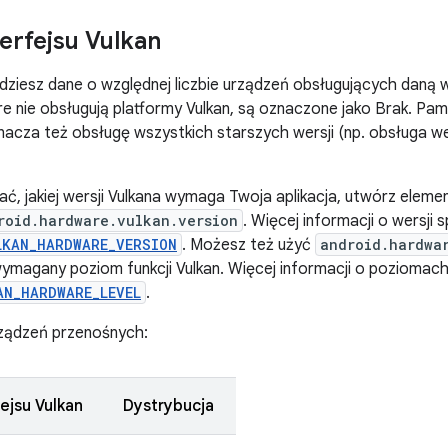
terfejsu Vulkan
ajdziesz dane o względnej liczbie urządzeń obsługujących daną w
re nie obsługują platformy Vulkan, są oznaczone jako Brak. Pam
znacza też obsługę wszystkich starszych wersji (np. obsługa we
ć, jakiej wersji Vulkana wymaga Twoja aplikacja, utwórz eleme
roid.hardware.vulkan.version
. Więcej informacji o wersji 
LKAN_HARDWARE_VERSION
. Możesz też użyć
android.hardwa
magany poziom funkcji Vulkan. Więcej informacji o poziomach f
AN_HARDWARE_LEVEL
.
ządzeń przenośnych:
fejsu Vulkan
Dystrybucja