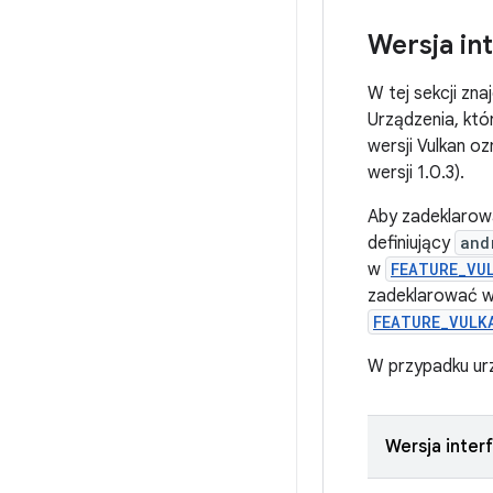
Wersja in
W tej sekcji zn
Urządzenia, któ
wersji Vulkan o
wersji 1.0.3).
Aby zadeklarowa
definiujący
and
w
FEATURE_VU
zadeklarować wy
FEATURE_VULK
W przypadku ur
Wersja inter