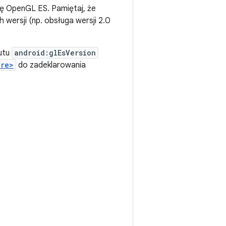
ję OpenGL ES. Pamiętaj, że
wersji (np. obsługa wersji 2.0
butu
android:glEsVersion
ure>
do zadeklarowania