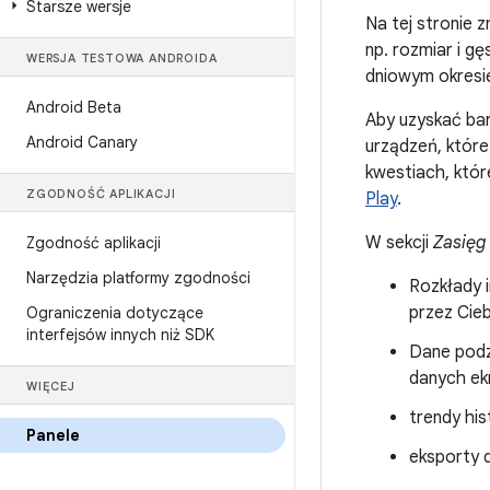
Starsze wersje
Na tej stronie 
np. rozmiar i g
WERSJA TESTOWA ANDROIDA
dniowym okresie
Android Beta
Aby uzyskać ba
Android Canary
urządzeń, które
kwestiach, któr
ZGODNOŚĆ APLIKACJI
Play
.
W sekcji
Zasięg 
Zgodność aplikacji
Narzędzia platformy zgodności
Rozkłady 
przez Cie
Ograniczenia dotyczące
interfejsów innych niż SDK
Dane podzi
danych ekr
WIĘCEJ
trendy his
Panele
eksporty d