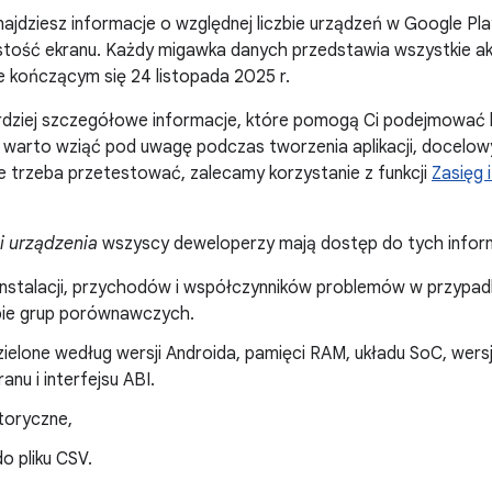
znajdziesz informacje o względnej liczbie urządzeń w Google Pl
ęstość ekranu. Każdy migawka danych przedstawia wszystkie a
 kończącym się 24 listopada 2025 r.
rdziej szczegółowe informacje, które pomogą Ci podejmować 
 warto wziąć pod uwagę podczas tworzenia aplikacji, docelowy
e trzeba przetestować, zalecamy korzystanie z funkcji
Zasięg 
i urządzenia
wszyscy deweloperzy mają dostęp do tych inform
instalacji, przychodów i współczynników problemów w przypadku
bie grup porównawczych.
elone według wersji Androida, pamięci RAM, układu SoC, wersji
anu i interfejsu ABI.
toryczne,
o pliku CSV.