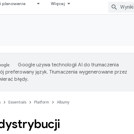
i planowanie
Więcej
Google używa technologii AI do tłumaczenia
wój preferowany język. Tłumaczenia wygenerowane przez
ierać błędy.
s
Essentials
Platform
Albumy
dystrybucji