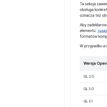
Ta sekcja zawie
obsługa konkret
oznacza też obsł
Aby zadeklarowa
elementu
<use
formatów kompr
W przypadku ur
Wersja Open
GL 2.0
GL 3.0
GL 3.1