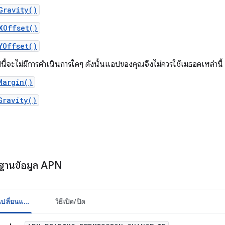
Gravity()
XOffset()
YOffset()
ี้จะไม่มีการดำเนินการใดๆ ดังนั้นแอปของคุณจึงไม่ควรใช้เมธอดเหล่านี้
Margin()
Gravity()
อ
านฐานข้อมูล APN
รายละเอียดการเปลี่ยนแปลง
วิธีเปิด/ปิด