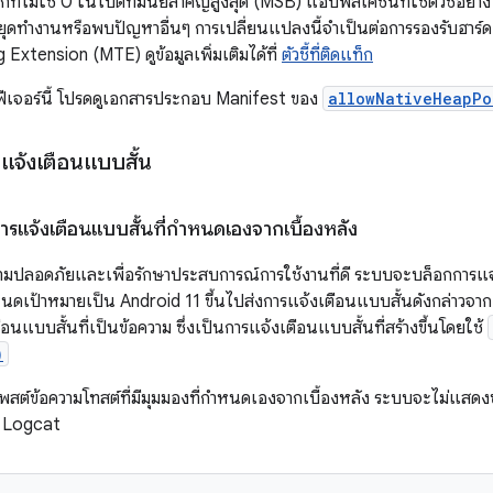
ท็กที่ไม่ใช่ 0 ในไบต์ที่มีนัยสำคัญสูงสุด (MSB) แอปพลิเคชันที่ใช้ตัวชี้อย่
ดทำงานหรือพบปัญหาอื่นๆ การเปลี่ยนแปลงนี้จำเป็นต่อการรองรับฮาร์ด
xtension (MTE) ดูข้อมูลเพิ่มเติมได้ที่
ตัวชี้ที่ติดแท็ก
ฟีเจอร์นี้ โปรดดูเอกสารประกอบ Manifest ของ
allowNativeHeapPo
แจ้งเตือนแบบสั้น
แจ้งเตือนแบบสั้นที่กำหนดเองจากเบื้องหลัง
ามปลอดภัยและเพื่อรักษาประสบการณ์การใช้งานที่ดี ระบบจะบล็อกการแจ้
ดเป้าหมายเป็น Android 11 ขึ้นไปส่งการแจ้งเตือนแบบสั้นดังกล่าวจาก
นแบบสั้นที่เป็นข้อความ ซึ่งเป็นการแจ้งเตือนแบบสั้นที่สร้างขึ้นโดยใช้
)
์ข้อความโทสต์ที่มีมุมมองที่กำหนดเองจากเบื้องหลัง ระบบจะไม่แสดงข้
น Logcat