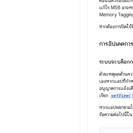
ตอนนี้ตัวชี้ฮีปมีแ
แก้ไข MSB อาจหยุ
Memory Tagging E
หากต้องการปิดใช้
การอัปเดตการ
ระบบจะบล็อกการ
ด้วยเหตุผลด้านคว
เองหากแอปที่กำหน
อนุญาตการแจ้งเตือ
เรียก
setView(
หากแอปพยายามโพสต
ข้อความต่อไปนี้ใ