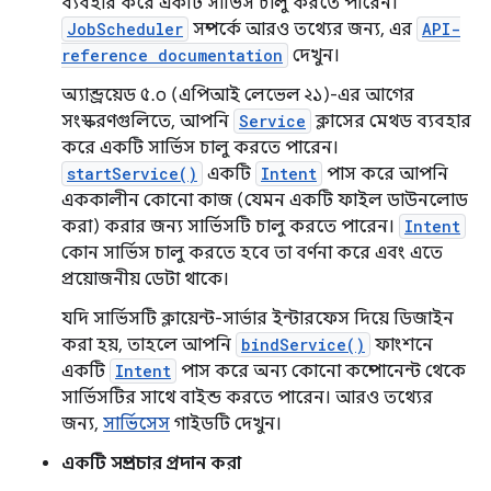
ব্যবহার করে একটি সার্ভিস চালু করতে পারেন।
JobScheduler
সম্পর্কে আরও তথ্যের জন্য, এর
API-
reference documentation
দেখুন।
অ্যান্ড্রয়েড ৫.০ (এপিআই লেভেল ২১)-এর আগের
সংস্করণগুলিতে, আপনি
Service
ক্লাসের মেথড ব্যবহার
করে একটি সার্ভিস চালু করতে পারেন।
startService()
একটি
Intent
পাস করে আপনি
এককালীন কোনো কাজ (যেমন একটি ফাইল ডাউনলোড
করা) করার জন্য সার্ভিসটি চালু করতে পারেন।
Intent
কোন সার্ভিস চালু করতে হবে তা বর্ণনা করে এবং এতে
প্রয়োজনীয় ডেটা থাকে।
যদি সার্ভিসটি ক্লায়েন্ট-সার্ভার ইন্টারফেস দিয়ে ডিজাইন
করা হয়, তাহলে আপনি
bindService()
ফাংশনে
একটি
Intent
পাস করে অন্য কোনো কম্পোনেন্ট থেকে
সার্ভিসটির সাথে বাইন্ড করতে পারেন। আরও তথ্যের
জন্য,
সার্ভিসেস
গাইডটি দেখুন।
একটি সম্প্রচার প্রদান করা