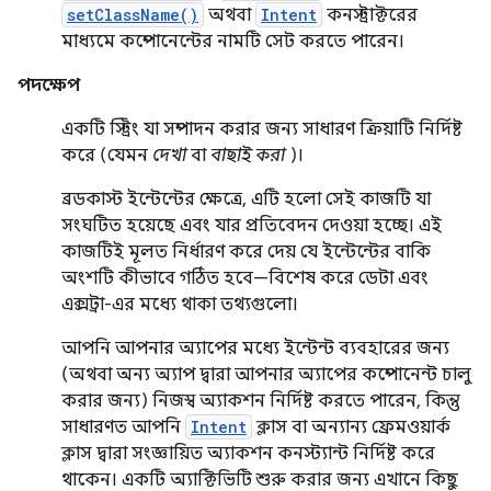
setClassName()
অথবা
Intent
কনস্ট্রাক্টরের
মাধ্যমে কম্পোনেন্টের নামটি সেট করতে পারেন।
পদক্ষেপ
একটি স্ট্রিং যা সম্পাদন করার জন্য সাধারণ ক্রিয়াটি নির্দিষ্ট
করে (যেমন
দেখা
বা
বাছাই করা
)।
ব্রডকাস্ট ইন্টেন্টের ক্ষেত্রে, এটি হলো সেই কাজটি যা
সংঘটিত হয়েছে এবং যার প্রতিবেদন দেওয়া হচ্ছে। এই
কাজটিই মূলত নির্ধারণ করে দেয় যে ইন্টেন্টের বাকি
অংশটি কীভাবে গঠিত হবে—বিশেষ করে ডেটা এবং
এক্সট্রা-এর মধ্যে থাকা তথ্যগুলো।
আপনি আপনার অ্যাপের মধ্যে ইন্টেন্ট ব্যবহারের জন্য
(অথবা অন্য অ্যাপ দ্বারা আপনার অ্যাপের কম্পোনেন্ট চালু
করার জন্য) নিজস্ব অ্যাকশন নির্দিষ্ট করতে পারেন, কিন্তু
সাধারণত আপনি
Intent
ক্লাস বা অন্যান্য ফ্রেমওয়ার্ক
ক্লাস দ্বারা সংজ্ঞায়িত অ্যাকশন কনস্ট্যান্ট নির্দিষ্ট করে
থাকেন। একটি অ্যাক্টিভিটি শুরু করার জন্য এখানে কিছু