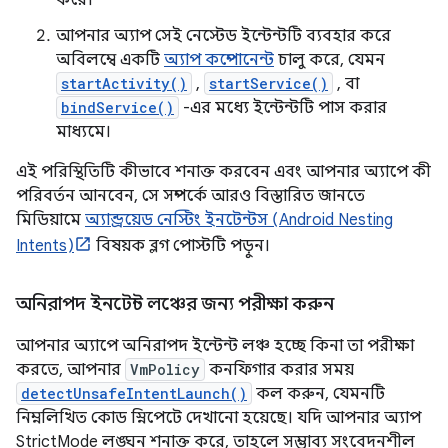
করে।
আপনার অ্যাপ সেই নেস্টেড ইন্টেন্টটি ব্যবহার করে
অবিলম্বে একটি
অ্যাপ কম্পোনেন্ট
চালু করে, যেমন
startActivity()
,
startService()
, বা
bindService()
-এর মধ্যে ইন্টেন্টটি পাস করার
মাধ্যমে।
এই পরিস্থিতিটি কীভাবে শনাক্ত করবেন এবং আপনার অ্যাপে কী
পরিবর্তন আনবেন, সে সম্পর্কে আরও বিস্তারিত জানতে
মিডিয়ামে
অ্যান্ড্রয়েড নেস্টিং ইনটেন্টস (Android Nesting
Intents)
বিষয়ক ব্লগ পোস্টটি পড়ুন।
অনিরাপদ ইনটেন্ট লঞ্চের জন্য পরীক্ষা করুন
আপনার অ্যাপে অনিরাপদ ইন্টেন্ট লঞ্চ হচ্ছে কিনা তা পরীক্ষা
করতে, আপনার
VmPolicy
কনফিগার করার সময়
detectUnsafeIntentLaunch()
কল করুন, যেমনটি
নিম্নলিখিত কোড স্নিপেটে দেখানো হয়েছে। যদি আপনার অ্যাপ
StrictMode লঙ্ঘন শনাক্ত করে, তাহলে সম্ভাব্য সংবেদনশীল