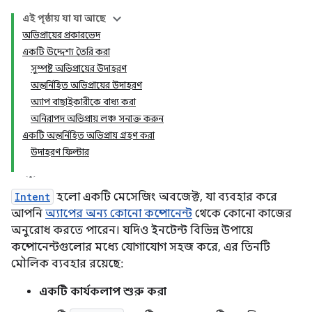
এই পৃষ্ঠায় যা যা আছে
অভিপ্রায়ের প্রকারভেদ
একটি উদ্দেশ্য তৈরি করা
সুস্পষ্ট অভিপ্রায়ের উদাহরণ
অন্তর্নিহিত অভিপ্রায়ের উদাহরণ
অ্যাপ বাছাইকারীকে বাধ্য করা
অনিরাপদ অভিপ্রায় লঞ্চ সনাক্ত করুন
একটি অন্তর্নিহিত অভিপ্রায় গ্রহণ করা
উদাহরণ ফিল্টার
Intent
হলো একটি মেসেজিং অবজেক্ট, যা ব্যবহার করে
আপনি
অ্যাপের অন্য কোনো কম্পোনেন্ট
থেকে কোনো কাজের
অনুরোধ করতে পারেন। যদিও ইনটেন্ট বিভিন্ন উপায়ে
কম্পোনেন্টগুলোর মধ্যে যোগাযোগ সহজ করে, এর তিনটি
মৌলিক ব্যবহার রয়েছে:
একটি কার্যকলাপ শুরু করা