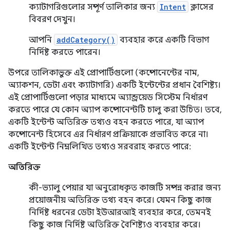
ক্যাটাগরিগুলোর সম্পূর্ণ তালিকার জন্য
Intent
ক্লাসের
বিবরণ দেখুন।
আপনি
addCategory()
ব্যবহার করে একটি বিভাগ
নির্দিষ্ট করতে পারেন।
উপরে তালিকাভুক্ত এই প্রোপার্টিগুলো (কম্পোনেন্টের নাম,
অ্যাকশন, ডেটা এবং ক্যাটাগরি) একটি ইন্টেন্টের প্রধান বৈশিষ্ট্য।
এই প্রোপার্টিগুলো পড়ার মাধ্যমে অ্যান্ড্রয়েড সিস্টেম নির্ধারণ
করতে পারে যে কোন অ্যাপ কম্পোনেন্টটি চালু করা উচিত। তবে,
একটি ইন্টেন্ট অতিরিক্ত তথ্যও বহন করতে পারে, যা অ্যাপ
কম্পোনেন্ট হিসেবে এর নির্ধারণ প্রক্রিয়াকে প্রভাবিত করে না।
একটি ইন্টেন্ট নিম্নলিখিত তথ্যও সরবরাহ করতে পারে:
অতিরিক্ত
কী-ভ্যালু পেয়ার যা অনুরোধকৃত কাজটি সম্পন্ন করার জন্য
প্রয়োজনীয় অতিরিক্ত তথ্য বহন করে। যেমন কিছু কাজ
নির্দিষ্ট ধরনের ডেটা ইউআরআই ব্যবহার করে, তেমনই
কিছু কাজ নির্দিষ্ট অতিরিক্ত বৈশিষ্ট্যও ব্যবহার করে।