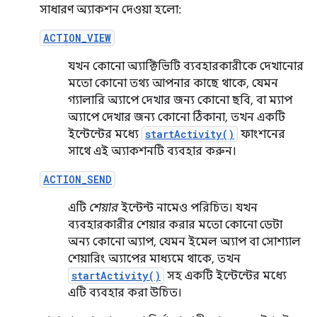
সাধারণ অ্যাকশন দেওয়া হলো:
ACTION_VIEW
যখন কোনো অ্যাক্টিভিটি ব্যবহারকারীকে দেখানোর
মতো কোনো তথ্য আপনার কাছে থাকে, যেমন
গ্যালারি অ্যাপে দেখার জন্য কোনো ছবি, বা ম্যাপ
অ্যাপে দেখার জন্য কোনো ঠিকানা, তখন একটি
ইন্টেন্টের মধ্যে
startActivity()
ফাংশনের
সাথে এই অ্যাকশনটি ব্যবহার করুন।
ACTION_SEND
এটি
শেয়ার
ইন্টেন্ট নামেও পরিচিত। যখন
ব্যবহারকারীর শেয়ার করার মতো কোনো ডেটা
অন্য কোনো অ্যাপ, যেমন ইমেল অ্যাপ বা সোশ্যাল
শেয়ারিং অ্যাপের মাধ্যমে থাকে, তখন
startActivity()
সহ একটি ইন্টেন্টের মধ্যে
এটি ব্যবহার করা উচিত।