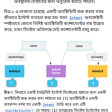
অবস্থানটি দেখানোর জন্য অনুরোধ করতে পারেন।
চিত্র ১-এ দেখানো হয়েছে, একটি অ্যাক্টিভিটি শুরু করার সময়
কীভাবে ইন্টেন্ট ব্যবহার করা হয়। যখন
Intent
অবজেক্টটি
স্পষ্টভাবে কোনো নির্দিষ্ট অ্যাক্টিভিটি কম্পোনেন্টের নাম উল্লেখ
করে, তখন সিস্টেম অবিলম্বে সেই কম্পোনেন্টটি চালু করে।
চিত্র 1.
কিভাবে একটি ইমপ্লিসিট ইন্টেন্ট সিস্টেমের মাধ্যমে অন্য একটি
অ্যাক্টিভিটি শুরু করার জন্য পাঠানো হয়:
[1]
অ্যাক্টিভিটি A
একটি
অ্যাকশন বর্ণনা সহ একটি
তৈরি করে এবং এটি
Intent
তে পাঠায়।
[2]
অ্যান্ড্রয়েড সিস্টেম ইন্টেন্টের সাথে
startActivity()