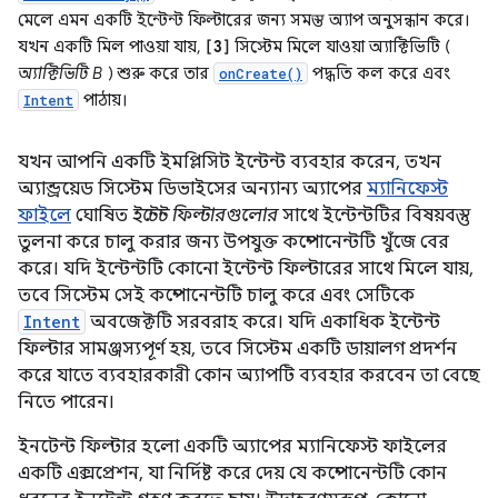
মেলে এমন একটি ইন্টেন্ট ফিল্টারের জন্য সমস্ত অ্যাপ অনুসন্ধান করে।
যখন একটি মিল পাওয়া যায়,
[3]
সিস্টেম মিলে যাওয়া অ্যাক্টিভিটি (
অ্যাক্টিভিটি B
) শুরু করে তার
পদ্ধতি কল করে এবং
onCreate()
পাঠায়।
Intent
যখন আপনি একটি ইমপ্লিসিট ইন্টেন্ট ব্যবহার করেন, তখন
অ্যান্ড্রয়েড সিস্টেম ডিভাইসের অন্যান্য অ্যাপের
ম্যানিফেস্ট
ফাইলে
ঘোষিত
ইন্টেন্ট ফিল্টারগুলোর
সাথে ইন্টেন্টটির বিষয়বস্তু
তুলনা করে চালু করার জন্য উপযুক্ত কম্পোনেন্টটি খুঁজে বের
করে। যদি ইন্টেন্টটি কোনো ইন্টেন্ট ফিল্টারের সাথে মিলে যায়,
তবে সিস্টেম সেই কম্পোনেন্টটি চালু করে এবং সেটিকে
Intent
অবজেক্টটি সরবরাহ করে। যদি একাধিক ইন্টেন্ট
ফিল্টার সামঞ্জস্যপূর্ণ হয়, তবে সিস্টেম একটি ডায়ালগ প্রদর্শন
করে যাতে ব্যবহারকারী কোন অ্যাপটি ব্যবহার করবেন তা বেছে
নিতে পারেন।
ইনটেন্ট ফিল্টার হলো একটি অ্যাপের ম্যানিফেস্ট ফাইলের
একটি এক্সপ্রেশন, যা নির্দিষ্ট করে দেয় যে কম্পোনেন্টটি কোন