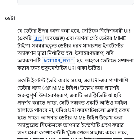
ডেটা
যে ডেটার উপর কাজ করা হবে, সেটিকে নির্দেশকারী URI
(একটি
Uri
অবজেক্ট) এবং/অথবা সেই ডেটার MIME
টাইপ। সরবরাহকৃত ডেটার ধরন সাধারণত ইনটেন্টের
অ্যাকশন দ্বারা নির্ধারিত হয়। উদাহরণস্বরূপ, যদি
অ্যাকশনটি
ACTION_EDIT
হয়, তাহলে ডেটাতে সম্পাদনা
করার জন্য ডকুমেন্টটির URI থাকা উচিত।
একটি ইন্টেন্ট তৈরি করার সময়, এর URI-এর পাশাপাশি
ডেটার ধরন (এর MIME টাইপ) উল্লেখ করা প্রায়শই
গুরুত্বপূর্ণ। উদাহরণস্বরূপ, একটি অ্যাক্টিভিটি যা ছবি
প্রদর্শন করতে পারে, সেটি সম্ভবত একটি অডিও ফাইল
চালাতে পারবে না, যদিও URI ফরম্যাটগুলো একই রকম
হতে পারে। আপনার ডেটার MIME টাইপ উল্লেখ করা
অ্যান্ড্রয়েড সিস্টেমকে আপনার ইন্টেন্টটি গ্রহণ করার
জন্য সেরা কম্পোনেন্টটি খুঁজে পেতে সাহায্য করে। তবে,