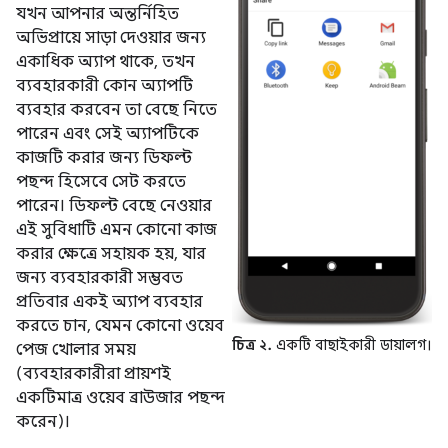
যখন আপনার অন্তর্নিহিত
অভিপ্রায়ে সাড়া দেওয়ার জন্য
একাধিক অ্যাপ থাকে, তখন
ব্যবহারকারী কোন অ্যাপটি
ব্যবহার করবেন তা বেছে নিতে
পারেন এবং সেই অ্যাপটিকে
কাজটি করার জন্য ডিফল্ট
পছন্দ হিসেবে সেট করতে
পারেন। ডিফল্ট বেছে নেওয়ার
এই সুবিধাটি এমন কোনো কাজ
করার ক্ষেত্রে সহায়ক হয়, যার
জন্য ব্যবহারকারী সম্ভবত
প্রতিবার একই অ্যাপ ব্যবহার
করতে চান, যেমন কোনো ওয়েব
চিত্র ২.
একটি বাছাইকারী ডায়ালগ।
পেজ খোলার সময়
(ব্যবহারকারীরা প্রায়শই
একটিমাত্র ওয়েব ব্রাউজার পছন্দ
করেন)।