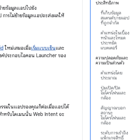
ประสิทธิภาพ
้ายข้อมูลแอปไปยัง
ที่เก็บข้อมูล
 การไม่ย้ายข้อมูลแอปจะส่งผลให้
สแตนด์บายแอป
ที่ถูกจำกัด
ตำแหน่งในเบื้อง
หน้าและโหมด
ประหยัด
id
ใหม่เสมอเมื่อ
เริ่มแบบเย็น
และ
แบตเตอรี่
ใช้ องค์ประกอบไอคอน Launcher ของ
ความปลอดภัยและ
ความเป็นส่วนตัว
ตำแหน่งโดย
ประมาณ
ปุ่มเปิด/ปิด
ไมโครโฟนและ
กล้อง
ิจกรรมในแอปของคุณก็ต่อเมื่อแอปได้
สัญญาณบอก
สถานะ
ัติสำหรับโดเมนนั้น Web Intent จะ
ไมโครโฟนและ
กล้อง
ระดับการเข้าถึง
แพ็กเกจสิทธิ์