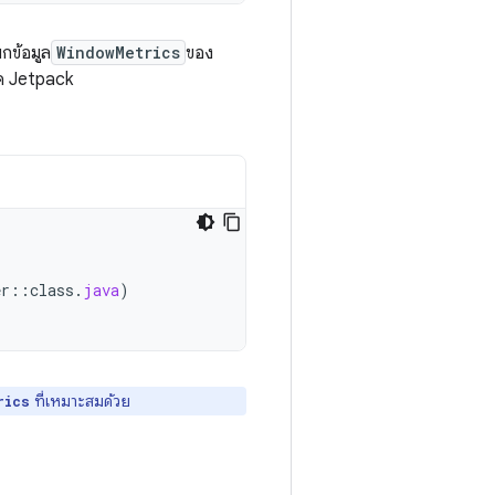
กข้อมูล
WindowMetrics
ของ
ด Jetpack
,
er
::
class
.
java
)
ที่เหมาะสมด้วย
rics