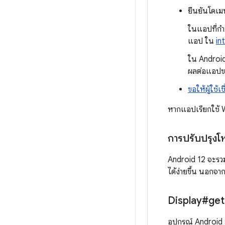
ยืนยันโดเม
ในแอปที่กำ
แอป ใน
in
ใน Android
ผลต่อแอปข
ขอให้ผู้ใช
หากแอปเรียกใช้ W
การปรับปรุงโห
Android 12 จะรวมล
ได้ง่ายขึ้น นอกจาก
Display#get
อุปกรณ์ Android