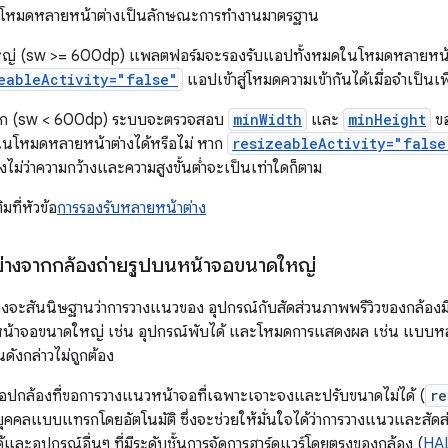
้โหมดหลายหน้าต่างเป็นลักษณะการทำงานมาตรฐาน
่ (sw >= 600dp) แพลตฟอร์มจะรองรับแอปทั้งหมดในโหมดหลายหน้าต่
eableActivity="false"
แอปเข้าสู่โหมดความเข้ากันได้เมื่อจำเป็น
็ก (sw < 600dp) ระบบจะตรวจสอบ
minWidth
และ
minHeight
ขอ
ในโหมดหลายหน้าต่างได้หรือไม่ หาก
resizeableActivity="false
ไม่ว่าความกว้างและความสูงขั้นต่ำจะเป็นเท่าใดก็ตาม
มที่หัวข้อ
การรองรับหลายหน้าต่าง
่างจากกล้องถ่ายรูปบนหน้าจอขนาดใหญ่
งจะสันนิษฐานว่าการวางแนวของ อุปกรณ์กับสัดส่วนภาพพรีวิวของกล้องมี
น้าจอขนาดใหญ่ เช่น อุปกรณ์พับได้ และโหมดการแสดงผล เช่น แบบ
ังกล่าวไม่ถูกต้อง
อปกล้องที่ขอการวางแนวหน้าจอที่เฉพาะเจาะจงและปรับขนาดไม่ได้ (
re
บุคคลแบบแทรกโดยอัตโนมัติ ซึ่งจะช่วยให้มั่นใจได้ว่าการวางแนวและสัด
และอุปกรณ์อื่นๆ ที่มีระดับชั้นการจัดการฮาร์ดแวร์โดยตรงของกล้อง (
HA