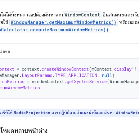
ม่ได้ทั้งหมด แอปต้องค้นหาจาก
WindowContext
อินสแตนซ์และเรีย
ยใช้
WindowManager.getMaximumWindowMetrics()
หรือเมธอ
sCalculator.computeMaximumWindowMetrics()
Java
ontext
=
context
.
createWindowContext
(
mContext
.
display
!!
wManager
.
LayoutParams
.
TYPE_APPLICATION
,
null
)
ionMetrics
=
windowContext
.
getSystemService
(
WindowManag
mumWindowMetrics
รีที่ใช้
ควรปฏิบัติตามคำแนะนำนี้และ ค้นหา
MediaProjection
WindowMet
นโหมดหลายหน้าต่าง