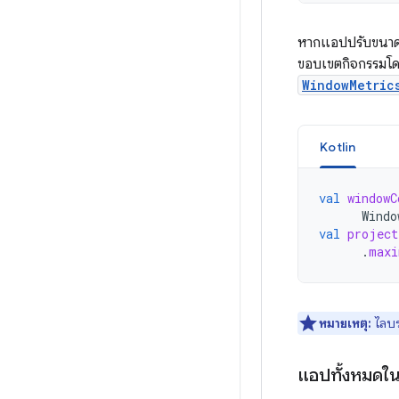
หากแอปปรับขนาดไ
ขอบเขตกิจกรรมโด
WindowMetric
Kotlin
val
windowC
Windo
val
project
.
maxi
หมายเหตุ:
ไลบรา
แอปทั้งหมดใ