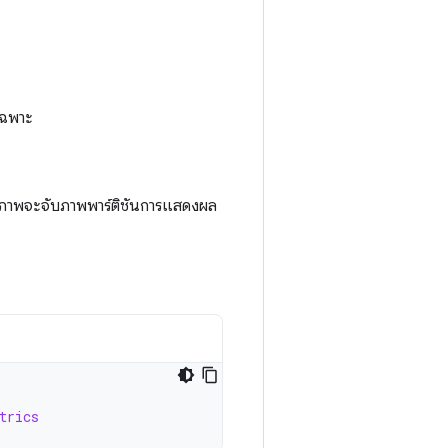
เฉพาะ
ยภาพจะจับภาพพาร์ติชันการแสดงผล
trics