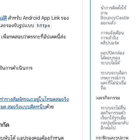
นำการติดตั้งใช้
งาน
มัติ
สำหรับ Android App Link ของ
BouncyCastle
ออกแล้ว
ละรองรับรูปแบบ
https
การแจ้งเตือน
ื่อทดสอบว่าตรรกะที่อัปเดตนี้ส่ง
การเข้าถึง
คลิปบอร์ด
แอปปิดกล่อง
โต้ตอบของ
ระบบไม่ได้
นยันการดำเนินการ
ระบบจะบล็อก
เหตุการณ์การ
แตะที่ไม่น่าเชื่อ
ถือ
วงจรกิจกรรม
้วยท่าทางสัมผัสขณะอยู่ในโหมดสมจริง
โหมด สมจริงแบบติดหนึบ
ด้วย
ระบบจะไม่สิ้น
สุดกิจกรรมตัว
เรียกใช้รูทเมื่อ
กดปุ่มย้อนกลับ
ำกัด
อีกต่อไป
แบบพับได้ แอปของคุณต้องกำหนด
กราฟิกและรูปภาพ