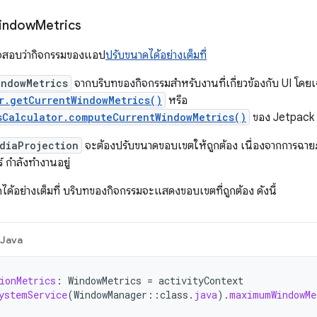
 Window
Metrics
วจสอบว่ากิจกรรมของแอป
ปรับขนาดได้อย่างเต็มที่
indowMetrics
จากบริบทของกิจกรรมสำหรับงานที่เกี่ยวข้องกับ UI โดย
r.getCurrentWindowMetrics()
หรือ
sCalculator.computeCurrentWindowMetrics()
ของ Jetpack
diaProjection
จะต้องปรับขนาดขอบเขตให้ถูกต้อง เนื่องจากการฉา
์ กำลังทำงานอยู่
้อย่างเต็มที่ บริบทของกิจกรรมจะแสดงขอบเขตที่ถูกต้อง ดังนี้
Java
ionMetrics
:
WindowMetrics
=
activityContext
ystemService
(
WindowManager
::
class
.
java
).
maximumWindowMe