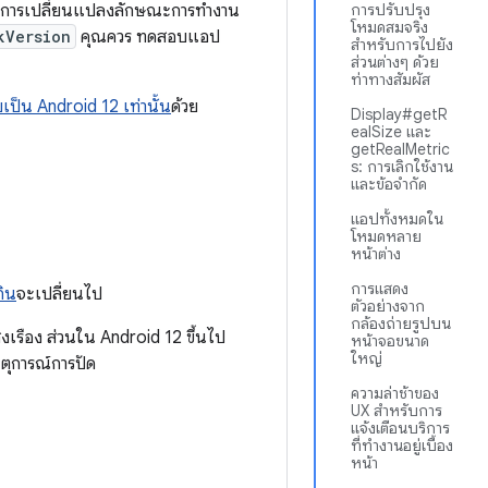
ณ การเปลี่ยนแปลงลักษณะการทำงาน
การปรับปรุง
โหมดสมจริง
kVersion
คุณควร ทดสอบแอป
สำหรับการไปยัง
ส่วนต่างๆ ด้วย
ท่าทางสัมผัส
ป็น Android 12 เท่านั้น
ด้วย
Display#getR
ealSize และ
getRealMetric
s: การเลิกใช้งาน
และข้อจำกัด
แอปทั้งหมดใน
โหมดหลาย
หน้าต่าง
การแสดง
กิน
จะเปลี่ยนไป
ตัวอย่างจาก
กล้องถ่ายรูปบน
งเรือง ส่วนใน Android 12 ขึ้นไป
หน้าจอขนาด
ใหญ่
ตุการณ์การปัด
ความล่าช้าของ
UX สำหรับการ
แจ้งเตือนบริการ
ที่ทำงานอยู่เบื้อง
หน้า