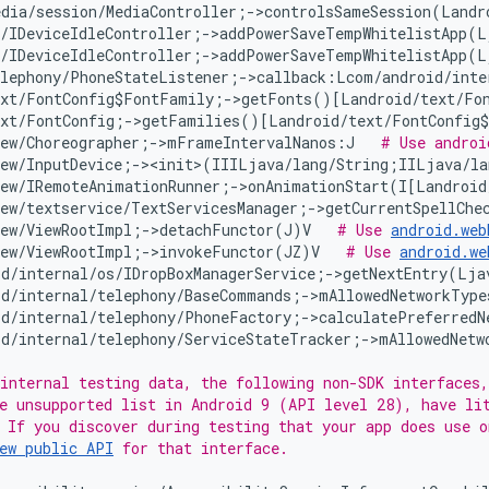
dia/session/MediaController;->controlsSameSession(Landr
s/IDeviceIdleController;->addPowerSaveTempWhitelistApp(L
s/IDeviceIdleController;->addPowerSaveTempWhitelistApp(L
elephony/PhoneStateListener;->callback:Lcom/android/inte
xt/FontConfig$FontFamily;->getFonts()[Landroid/text/Fon
xt/FontConfig;->getFamilies()[Landroid/text/FontConfig$
iew/Choreographer;->mFrameIntervalNanos:J   
# Use androi
ew/InputDevice;-><init>(IIILjava/lang/String;IILjava/la
ew/IRemoteAnimationRunner;->onAnimationStart(I[Landroid
ew/textservice/TextServicesManager;->getCurrentSpellChe
iew/ViewRootImpl;->detachFunctor(J)V   
# Use 
android.web
iew/ViewRootImpl;->invokeFunctor(JZ)V   
# Use 
android.we
id/internal/os/IDropBoxManagerService;->getNextEntry(Lja
d/internal/telephony/BaseCommands;->mAllowedNetworkTypes
d/internal/telephony/PhoneFactory;->calculatePreferredNe
d/internal/telephony/ServiceStateTracker;->mAllowedNetwo
internal testing data, the following non-SDK interfaces,
e unsupported list in Android 9 (API level 28), have lit
ew public API
 for that interface.