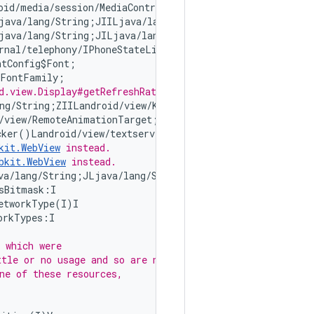
oid/media/session/MediaController;)Z   
# Check equality
java/lang/String;JIILjava/lang/String;)V 
# Use SystemAp
java/lang/String;JILjava/lang/String;)V   
# Use SystemA
rnal/telephony/IPhoneStateListener;   
# Use TelephonyMa
tConfig$Font;

FontFamily;

d.view.Display#getRefreshRate instead.
ng/String;ZIILandroid/view/KeyCharacterMap;ZZZZ)V

/view/RemoteAnimationTarget;[Landroid/view/RemoteAnimat
cker()Landroid/view/textservice/SpellCheckerInfo; 
# Use 
kit.WebView
 instead.
bkit.WebView
 instead.
va/lang/String;JLjava/lang/String;)Landroid/os/DropBoxM
Bitmask:I

tworkType(I)I

rkTypes:I

 which were

tle or no usage and so are now
