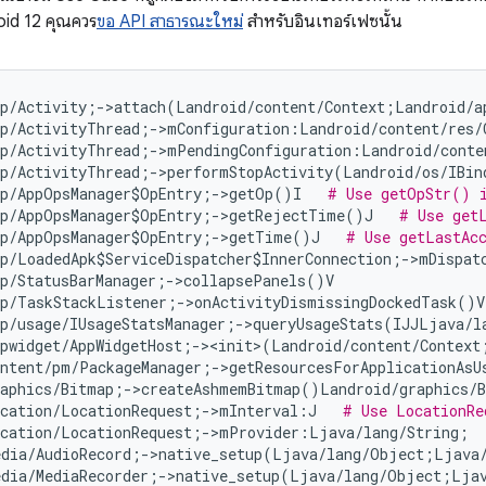
oid 12 คุณควร
ขอ API สาธารณะใหม่
สำหรับอินเทอร์เฟซนั้น
p/Activity;->attach(Landroid/content/Context;Landroid/a
p/ActivityThread;->mConfiguration:Landroid/content/res/
p/ActivityThread;->mPendingConfiguration:Landroid/conte
p/ActivityThread;->performStopActivity(Landroid/os/IBin
pp/AppOpsManager$OpEntry;->getOp()I   
# Use getOpStr() 
pp/AppOpsManager$OpEntry;->getRejectTime()J   
# Use get
pp/AppOpsManager$OpEntry;->getTime()J   
# Use getLastAc
p/LoadedApk$ServiceDispatcher$InnerConnection;->mDispatc
p/StatusBarManager;->collapsePanels()V

p/TaskStackListener;->onActivityDismissingDockedTask()V

p/usage/IUsageStatsManager;->queryUsageStats(IJJLjava/l
pwidget/AppWidgetHost;-><init>(Landroid/content/Context
ontent/pm/PackageManager;->getResourcesForApplicationAsU
raphics/Bitmap;->createAshmemBitmap()Landroid/graphics/
ocation/LocationRequest;->mInterval:J   
# Use LocationRe
ocation/LocationRequest;->mProvider:Ljava/lang/String;  
edia/AudioRecord;->native_setup(Ljava/lang/Object;Ljava
edia/MediaRecorder;->native_setup(Ljava/lang/Object;Lja