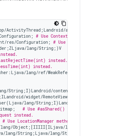
pp/ActivityThread;Landroid/app/Instrumentation;Landroid
Configuration; 
# Use Context#getResources()#getConfigur
nt/res/Configuration; 
# Use Context#getResources()#getC
der;ZLjava/lang/String;)V

instead.
LastRejectTime(int) instead.
cessTime(int) instead.
her:Ljava/lang/ref/WeakReference;

ang/String;I)Landroid/content/pm/ParceledListSlice;

;ILandroid/widget/RemoteViews$InteractionHandler;Landroi
ser(Ljava/lang/String;I)Landroid/content/res/Resources;
Bitmap;   
# Use #asShared() instead.
quest instead.
 
# Use LocationManager methods to provide the provider 
/lang/Object;[IIIII[ILjava/lang/String;J)I 
# Use AudioR
va/lang/String;Ljava/lang/String;)V 
# Use MediaRecorder 