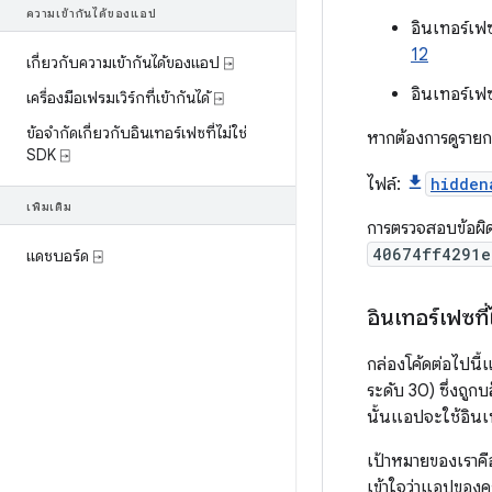
ความเข้ากันได้ของแอป
อินเทอร์เฟซ
12
เกี่ยวกับความเข้ากันได้ของแอป ⍈
อินเทอร์เฟซ
เครื่องมือเฟรมเวิร์กที่เข้ากันได้ ⍈
ข้อจำกัดเกี่ยวกับอินเทอร์เฟซที่ไม่ใช่
หากต้องการดูรายก
SDK ⍈
ไฟล์:
hidden
เพิ่มเติม
การตรวจสอบข้อผิ
40674ff4291e
แดชบอร์ด ⍈
อินเทอร์เฟซที
กล่องโค้ดต่อไปนี้
ระดับ 30) ซึ่งถูก
นั้นแอปจะใช้อินเท
เป้าหมายของเราคื
เข้าใจว่าแอปของค