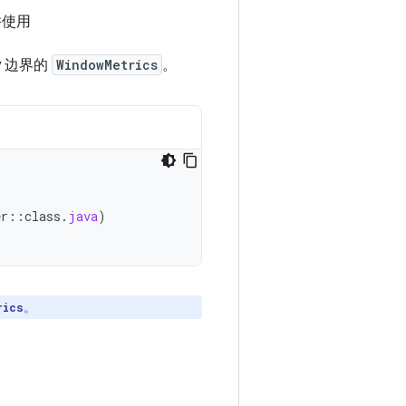
并使用
ty 边界的
WindowMetrics
。
,
er
::
class
.
java
)
。
rics