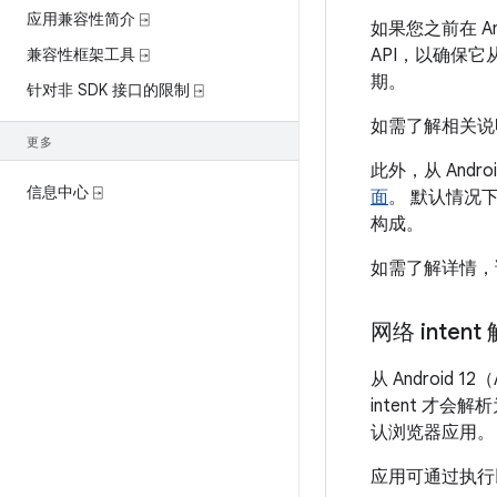
应用兼容性简介 ⍈
如果您之前在 A
兼容性框架工具 ⍈
API，以确保它
期。
针对非 SDK 接口的限制 ⍈
如需了解相关说
更多
此外，从 Andr
信息中心 ⍈
面
。 默认情况
构成。
如需了解详情，
网络 intent
从 Android
intent 才会
认浏览器应用。
应用可通过执行