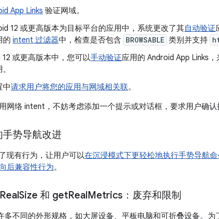
id App Links
验证网域。
droid 12 或更高版本为目标平台的应用中，系统更改了其
自动验证
用的
intent 过滤器
中，检查是否包含
BROWSABLE
类别并支持
h
oid 12 或更高版本中，您可以
手动验证
应用的 Android App L
用。
置中
请求用户将您的应用与网域相关联
。
用网络 intent，不妨考虑添加一个提示或对话框，要求用户确
的手势导航改进
2 整合了现有行为，让用户可以
在沉浸模式下更轻松地执行手势导航命
向后兼容性行为
。
Real
Size 和 get
Real
Metrics：废弃和限制
 设备有许多不同的外形规格，如大屏设备、平板电脑和可折叠设备。