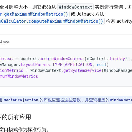
全可调整大小，则它必须从
WindowContext
实例进行查询，
r.getMaximumWindowMetrics()
或 Jetpack 方法
sCalculator.computeMaximumWindowMetrics()
检索 activi
Java
ontext
=
context
.
createWindowContext
(
mContext
.
display
!!
wManager
.
LayoutParams
.
TYPE_APPLICATION
,
null
)
ionMetrics
=
windowContext
.
getSystemService
(
WindowManag
mumWindowMetrics
用
的库也应遵循这些建议，并查询相应的
MediaProjection
WindowMet
下的所有应用
2 将多窗口模式作为标准行为。