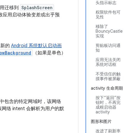
头指示标志
应用迁移到
SplashScreen
权限软件包可
会导致应用启动体验变差或出乎预
见性
移除了
BouncyCastle
实现
用新的
Android 系统默认启动画
剪贴板访问通
知
owBackground
（如果是单色）
应用无法关闭
系统对话框
不受信任的触
摸事件被屏蔽
activity 生命周期
按下“返回”按
ent 中包含的特定网域时，该网络
钮时，不再完
成根启动器
网络 intent 会解析为用户的默
activity
图形和图片
改进了刷新率