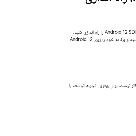
برای توسعه با API های Android 12 و آزمایش برنامه خود با تغییرات رفتاری Android 12، باید Android 12 SDK را راه اندازی کنید.
دستورالعمل های این صفحه را دنبال کنید تا Android 12 SDK را در اندروید استودیو راه اندازی کنید و برنامه خود را روی Android 12
A شامل تغییراتی است که با برخی از نسخه های پایین تر Android Studio سازگار نیست. برای بهترین تجربه توسعه با