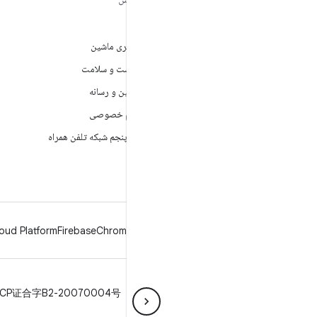
ANDROID
بازی
Android
یادگیری ماشین
Android برای سازمان‌ها
بهداشت و سلامت
امنیت
دوربین و رسانه
منبع آزاد
حریم خصوصی
اخبار
نسل پنجم شبکه تلفن همراه
وبلاگ
پادکست‌ها
oud Platform
Firebase
Chrome
Android
حریم خصوصی
مجوز
دستورالعمل‌های نمانام
ICP证合字B2-20070004号