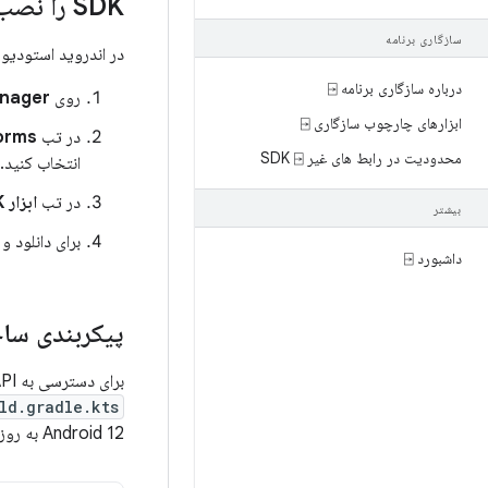
SDK را نصب کنید
سازگاری برنامه
در اندروید استودیو، می توانید SDK اندروید 12
درباره سازگاری برنامه ⍈
روی
anager
ابزارهای چارچوب سازگاری ⍈
در تب
orms
محدودیت در رابط های غیر SDK ⍈
انتخاب کنید.
در تب
ابزار SDK
بیشتر
برای دانلود 
داشبورد ⍈
پیکربندی ساخ
برای دسترسی به APIهای Android 12 و تست سازگاری برنامه خود با Android 12، فایل
ld.gradle.kts
Android 12 به روز کنید: