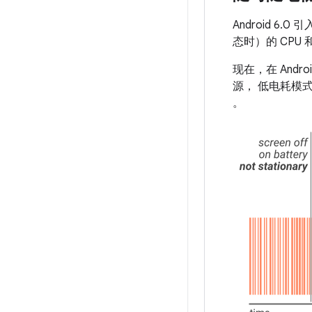
Android 
态时）的 CPU
现在，在 And
源， 低电耗模
。