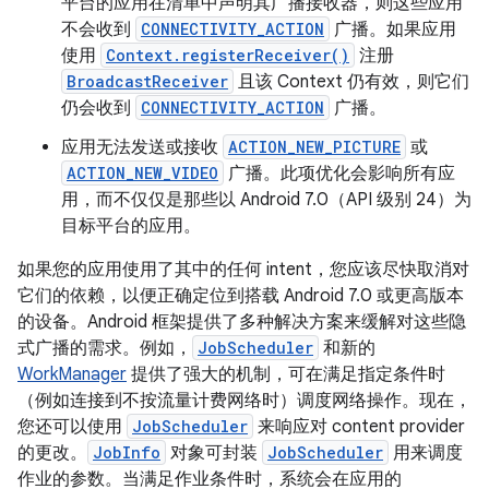
平台的应用在清单中声明其广播接收器，则这些应用
不会收到
CONNECTIVITY_ACTION
广播。如果应用
使用
Context.registerReceiver()
注册
BroadcastReceiver
且该 Context 仍有效，则它们
仍会收到
CONNECTIVITY_ACTION
广播。
应用无法发送或接收
ACTION_NEW_PICTURE
或
ACTION_NEW_VIDEO
广播。此项优化会影响所有应
用，而不仅仅是那些以 Android 7.0（API 级别 24）为
目标平台的应用。
如果您的应用使用了其中的任何 intent，您应该尽快取消对
它们的依赖，以便正确定位到搭载 Android 7.0 或更高版本
的设备。Android 框架提供了多种解决方案来缓解对这些隐
式广播的需求。例如，
JobScheduler
和新的
WorkManager
提供了强大的机制，可在满足指定条件时
（例如连接到不按流量计费网络时）调度网络操作。现在，
您还可以使用
JobScheduler
来响应对 content provider
的更改。
JobInfo
对象可封装
JobScheduler
用来调度
作业的参数。当满足作业条件时，系统会在应用的