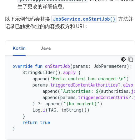
生了更改的详细信息。
以下示例代码会替换
JobService.onStartJob()
方法并
记录已触发作业的内容授权方和 URI：
Kotlin
Java
override
fun
onStartJob
(
params
:
JobParameters
):
Bo
StringBuilder
().
apply
{
append
(
"Media content has changed:\n"
)
params
.
triggeredContentAuthorities
?.
also
{
append
(
"Authorities: 
${
authorities
.
joi
append
(
params
.
triggeredContentUris
?.
jo
}
?:
append
(
"(No content)"
)
Log
.
i
(
TAG
,
toString
())
}
return
true
}