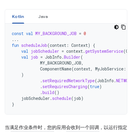
Kotlin
Java
const
val
MY_BACKGROUND_JOB
=
0
...
fun
scheduleJob
(
context
:
Context
)
{
val
jobScheduler
=
context
.
getSystemService
(
Co
val
job
=
JobInfo
.
Builder
(
MY_BACKGROUND_JOB
,
ComponentName
(
context
,
MyJobService
::
c
)
.
setRequiredNetworkType
(
JobInfo
.
NETWOR
.
setRequiresCharging
(
true
)
.
build
()
jobScheduler
.
schedule
(
job
)
}
当满足作业条件时，您的应用会收到一个回调，以运行指定