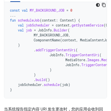
const
val
MY_BACKGROUND_JOB
=
0
...
fun
scheduleJob
(
context
:
Context
)
{
val
jobScheduler
=
context
.
getSystemService
(
Co
val
job
=
JobInfo
.
Builder
(
MY_BACKGROUND_JOB
,
ComponentName
(
context
,
MediaContentJob
)
.
addTriggerContentUri
(
JobInfo
.
TriggerContentUri
(
MediaStore
.
Images
.
Medi
JobInfo
.
TriggerContent
)
)
.
build
()
jobScheduler
.
schedule
(
job
)
}
当系统报告指定内容 URI 发生更改时，您的应用会收到回