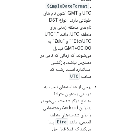
SimpleDateFormat
،
UTC و GMT اکنون نام های
طولانی دارند. انواع DST
نام‌های منطقه زمانی برای
منطقه UTC، مانند "UTC"،
"Etc/UTC" و "Zulu" به
GMT+00:00 تبدیل
می‌شوند، که زمانی که نامی در
دسترس نباشد، بازگشتی
استاندارد است. رشته کد
سخت
UTC
.
برخی از شناسه‌های ناحیه به
درستی به‌عنوان مترادف
مناطق دیگر شناخته می‌شوند،
بنابراین Android رشته‌هایی
را برای شناسه‌های منطقه
قدیمی، مانند
Eire
پیدا
می‌کند که قبلاً قابل حل