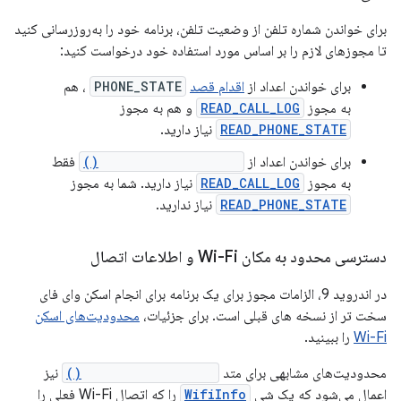
برای خواندن شماره تلفن از وضعیت تلفن، برنامه خود را به‌روزرسانی کنید
تا مجوزهای لازم را بر اساس مورد استفاده خود درخواست کنید:
برای خواندن اعداد از
اقدام قصد
PHONE_STATE
، هم
به مجوز
READ_CALL_LOG
و هم به مجوز
READ_PHONE_STATE
نیاز دارید.
برای خواندن اعداد از
onCallStateChanged()
فقط
به مجوز
READ_CALL_LOG
نیاز دارید. شما به مجوز
READ_PHONE_STATE
نیاز ندارید.
دسترسی محدود به مکان Wi-Fi و اطلاعات اتصال
در اندروید 9، الزامات مجوز برای یک برنامه برای انجام اسکن وای فای
سخت تر از نسخه های قبلی است. برای جزئیات،
محدودیت‌های اسکن
Wi-Fi
را ببینید.
محدودیت‌های مشابهی برای متد
getConnectionInfo()
نیز
اعمال می‌شود که یک شی
WifiInfo
را که اتصال Wi-Fi فعلی را