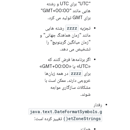
"UTC" برای UTC و رشته
هایی مانند "GMT+00:00"
برای GMT ​​تولید می کرد.
تجزیه
zzzz
رشته هایی
مانند "زمان هماهنگ جهانی" و
"زمان میانگین گرینویچ" را
تشخیص می دهد.
اگر برنامه‌ها فرض کنند که
«UTC» یا «GMT+00:00»
برای
zzzz
در همه زبان‌ها
خروجی دارند، ممکن است با
مشکلات سازگاری مواجه
شوند.
رفتار
java.text.DateFormatSymbols.g
etZoneStrings()
تغییر کرده است:
همانند