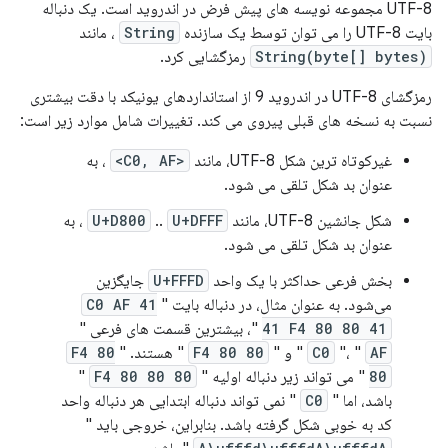
UTF-8 مجموعه نویسه های پیش فرض در اندروید است. یک دنباله
بایت UTF-8 را می توان توسط یک سازنده
String
، مانند
String(byte[] bytes)
رمزگشایی کرد.
رمزگشای UTF-8 در اندروید 9 از استانداردهای یونیکد با دقت بیشتری
نسبت به نسخه های قبلی پیروی می کند. تغییرات شامل موارد زیر است:
غیرکوتاه ترین شکل UTF-8، مانند
<C0, AF>
، به
عنوان بد شکل تلقی می شود.
شکل جانشین UTF-8، مانند
U+DFFF
..
U+D800
، به
عنوان بد شکل تلقی می شود.
بخش فرعی حداکثر با یک واحد
U+FFFD
جایگزین
می‌شود. به عنوان مثال، در دنباله بایت "
41 C0 AF
41 F4 80 80 41
"، بیشترین قسمت های فرعی "
AF
"، "
C0
" و "
F4 80 80
" هستند. "
F4 80
80
" می تواند زیر دنباله اولیه "
F4 80 80 80
"
باشد، اما "
C0
" نمی تواند دنباله ابتدایی هر دنباله واحد
کد به خوبی شکل گرفته باشد. بنابراین، خروجی باید "