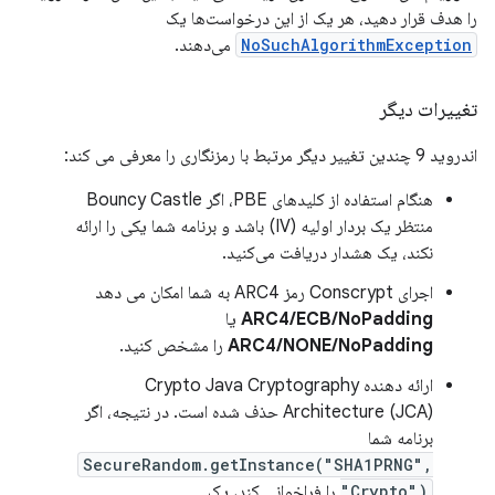
را هدف قرار دهید، هر یک از این درخواست‌ها یک
NoSuchAlgorithmException
می‌دهند.
تغییرات دیگر
اندروید 9 چندین تغییر دیگر مرتبط با رمزنگاری را معرفی می کند:
هنگام استفاده از کلیدهای PBE، اگر Bouncy Castle
منتظر یک بردار اولیه (IV) باشد و برنامه شما یکی را ارائه
نکند، یک هشدار دریافت می‌کنید.
اجرای Conscrypt رمز ARC4 به شما امکان می دهد
ARC4/ECB/NoPadding
یا
ARC4/NONE/NoPadding
را مشخص کنید.
ارائه دهنده Crypto Java Cryptography
Architecture (JCA) حذف شده است. در نتیجه، اگر
برنامه شما
SecureRandom.getInstance("SHA1PRNG",
"Crypto")
را فراخوانی کند، یک