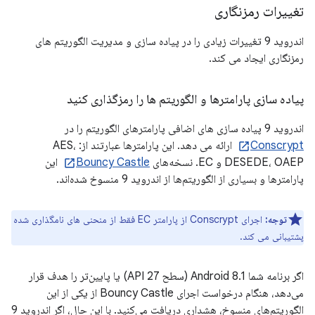
تغییرات رمزنگاری
اندروید 9 تغییرات زیادی را در پیاده سازی و مدیریت الگوریتم های
رمزنگاری ایجاد می کند.
پیاده سازی پارامترها و الگوریتم ها را رمزگذاری کنید
اندروید 9 پیاده سازی های اضافی پارامترهای الگوریتم را در
Conscrypt
ارائه می دهد. این پارامترها عبارتند از: AES،
DESEDE، OAEP و EC. نسخه‌های
Bouncy Castle
این
پارامترها و بسیاری از الگوریتم‌ها از اندروید 9 منسوخ شده‌اند.
توجه:
اجرای Conscrypt از پارامتر EC فقط از منحنی های نامگذاری شده
پشتیبانی می کند.
اگر برنامه شما Android 8.1 (سطح API 27) یا پایین‌تر را هدف قرار
می‌دهد، هنگام درخواست اجرای Bouncy Castle از یکی از این
الگوریتم‌های منسوخ، هشداری دریافت می‌کنید. با این حال، اگر اندروید 9