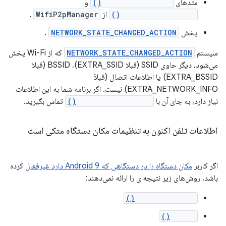
متدهای
discoverServices()
و
addServiceRequest()
از
WifiP2pManager
.
پخش
NETWORK_STATE_CHANGED_ACTION
.
سیستم
NETWORK_STATE_CHANGED_ACTION
که از Wi-Fi پخش
می‌شود، دیگر حاوی SSID (قبلا EXTRA_SSID)، BSSID (قبلا
EXTRA_BSSID) یا اطلاعات اتصال (قبلاً
EXTRA_NETWORK_INFO) نیست. اگر برنامه شما به این اطلاعات
نیاز دارد، به جای آن با
getConnectionInfo()
تماس بگیرید.
اطلاعات تلفن اکنون به تنظیمات مکان دستگاه متکی است
اگر کاربر
مکان دستگاه را در دستگاهی که Android 9 دارد غیرفعال
کرده
باشد، روش‌های زیر نتیجه‌ای را ارائه نمی‌دهند:
getAllCellInfo()
listen()