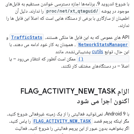
با شروع اندروید 9، برنامه‌ها اجازه دسترسی خواندن مستقیم به فایل‌های
موجود در پوشه
/proc/net/xt_qtaguid
را ندارند. دلیل آن
اطمینان از سازگاری با برخی از دستگاه هایی است که اصلاً این فایل ها را
ندارند.
API های عمومی که به این فایل ها متکی هستند،
TrafficStats
و
NetworkStatsManager
، همچنان به کار خود ادامه می دهند. با
این حال، توابع
cutils
پشتیبانی‌نشده، مانند
qtaguid_tagSocket()
ممکن است آنطور که انتظار می‌رود – یا
اصلاً – در دستگاه‌های مختلف کار نکنند.
الزام FLAG
TASK
_
NEW
_
ACTIVITY
_
اکنون اجرا می شود
با Android 9، نمی‌توانید فعالیتی را از یک زمینه غیرفعالی شروع کنید،
مگر اینکه پرچم قصد
FLAG_ACTIVITY_NEW_TASK
را پاس کنید.
اگر بخواهید بدون عبور از این پرچم فعالیتی را شروع کنید، فعالیت