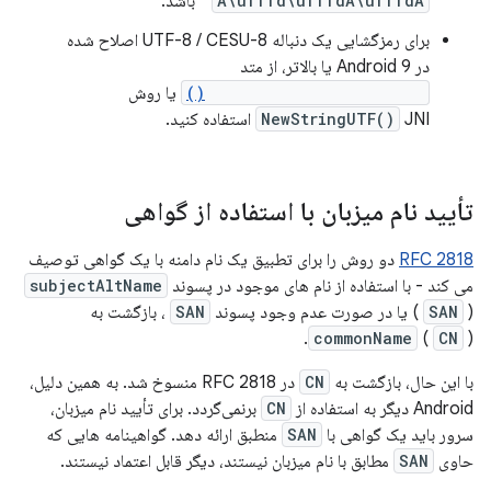
A\ufffd\ufffdA\ufffdA
" باشد.
برای رمزگشایی یک دنباله UTF-8 / CESU-8 اصلاح شده
در Android 9 یا بالاتر، از متد
DataInputStream.readUTF()
یا روش
JNI استفاده کنید.
NewStringUTF()
تأیید نام میزبان با استفاده از گواهی
RFC 2818
دو روش را برای تطبیق یک نام دامنه با یک گواهی توصیف
می کند - با استفاده از نام های موجود در پسوند
subjectAltName
) یا در صورت عدم وجود پسوند
SAN
(
SAN
، بازگشت به
commonName
(
CN
).
با این حال، بازگشت به
CN
در RFC 2818 منسوخ شد. به همین دلیل،
Android دیگر به استفاده از
CN
برنمی‌گردد. برای تأیید نام میزبان،
سرور باید یک گواهی با
SAN
منطبق ارائه دهد. گواهینامه هایی که
حاوی
SAN
مطابق با نام میزبان نیستند، دیگر قابل اعتماد نیستند.