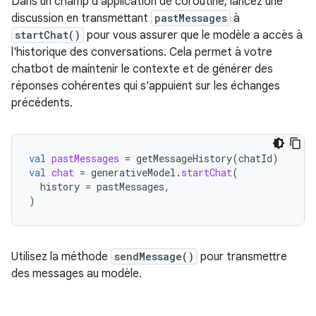
Dans un champ d'application de coroutine, lancez une
discussion en transmettant
pastMessages
à
startChat()
pour vous assurer que le modèle a accès à
l'historique des conversations. Cela permet à votre
chatbot de maintenir le contexte et de générer des
réponses cohérentes qui s'appuient sur les échanges
précédents.
val
pastMessages
=
getMessageHistory
(
chatId
)
val
chat
=
generativeModel
.
startChat
(
history
=
pastMessages
,
)
Utilisez la méthode
sendMessage()
pour transmettre
des messages au modèle.