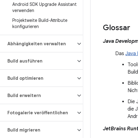
Android SDK Upgrade Assistant
verwenden
Projektweite Build-Attribute
Glossar
konfigurieren
Java Developm
Abhängigkeiten verwalten
Das
Java 
Build ausführen
Tool
Buil
Build optimieren
Bibl
Nich
Build erweitern
Die 
die 
Fotogalerie veröffentlichen
Andr
JetBrains Run
Build migrieren