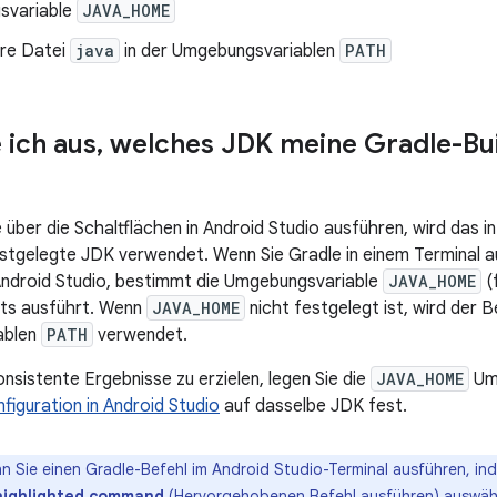
svariable
JAVA_HOME
re Datei
java
in der Umgebungsvariablen
PATH
 ich aus
,
welches JDK meine Gradle-Bui
 über die Schaltflächen in Android Studio ausführen, wird das i
estgelegte JDK verwendet. Wenn Sie Gradle in einem Terminal a
Android Studio, bestimmt die Umgebungsvariable
JAVA_HOME
(
pts ausführt. Wenn
JAVA_HOME
nicht festgelegt ist, wird der 
ablen
PATH
verwendet.
nsistente Ergebnisse zu erzielen, legen Sie die
JAVA_HOME
Umg
iguration in Android Studio
auf dasselbe JDK fest.
 Sie einen Gradle-Befehl im Android Studio-Terminal ausführen, in
highlighted command
(Hervorgehobenen Befehl ausführen) auswähl