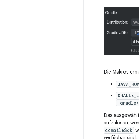
Die Makros erm
JAVA_HO
GRADLE_
.gradle/
Das ausgewählt
aufzulösen, wen
compileSdk
we
verfügbar sind.