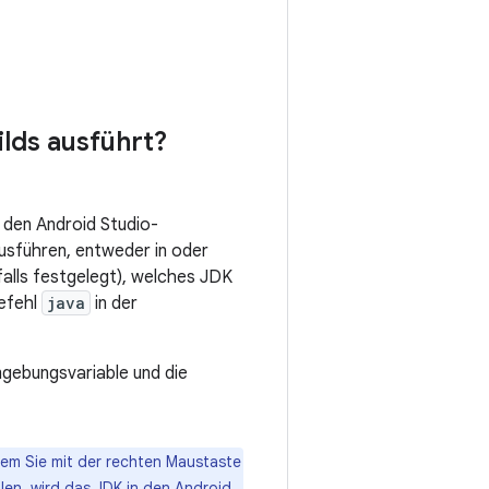
lds ausführt?
n den Android Studio-
usführen, entweder in oder
falls festgelegt), welches JDK
Befehl
java
in der
ebungsvariable und die
dem Sie mit der rechten Maustaste
en, wird das JDK in den Android