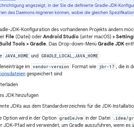
hrichtigung angezeigt, in der Sie die definierte Gradle-JDK-Konfigu
rien des Daemons migrieren können, wobei die gleichen Spezifikatio
adle-JDK-Konfiguration des vorhandenen Projekts ändern möch
ber
File
(Datei) oder
Android Studio
(unter macOS)
> Setting
uild Tools > Gradle
. Das Drop-down-Menü
Gradle JDK
enth
ie
JAVA_HOME
und
GRADLE_LOCAL_JAVA_HOME
leneinträge im
vendor-version
Format wie
jbr-17
, die in 
tionsdateien
gespeichert sind
terladen
s JDK hinzufügen
annte JDKs aus dem Standardverzeichnis für die JDK-Installat
 Option wird in der Option
gradleJvm
in der Datei
.idea/gr
r JDK-Pfad wird verwendet, um Gradle auszuführen, wenn es ü