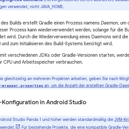
ngen verwendet, nicht JAVA_HOME.
des Builds erstellt Gradle einen Prozess namens
Daemon
, um 
eser Prozess kann wiederverwendet werden, solange für die Bu
et wird. Durch die Wiederverwendung eines Daemons wird die Z
 und zum Initialisieren des Build-Systems benötigt wird.
s mit verschiedenen JDKs oder Gradle-Versionen starten, wer
ehr CPU und Arbeitsspeicher verbrauchen.
 gleichzeitig an mehreren Projekten arbeiten, geben Sie nach Mögli
an, um die Anzahl der erstellten Gradle-Dae
-wrapper.properties
Konfiguration in Android Studio
ndroid Studio Panda 1 und höher werden standardmäßig die
JVM-Kri
rwendet.
Für bestehende Projekte, die eine kompatible Gradle-Ver