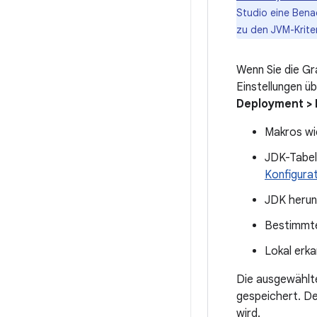
Studio eine Benac
zu den JVM-Krite
Wenn Sie die Gr
Einstellungen ü
Deployment > B
Makros w
JDK-Tabel
Konfigura
JDK herun
Bestimmte
Lokal erk
Die ausgewählte
gespeichert. De
wird.