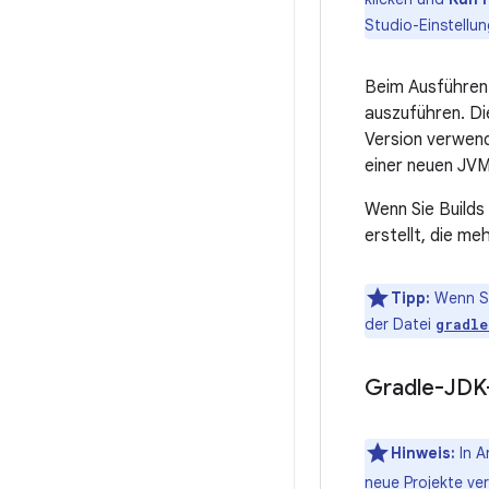
Studio-Einstellu
Beim Ausführen 
auszuführen. Di
Version verwend
einer neuen JVM
Wenn Sie Build
erstellt, die m
Tipp:
Wenn Sie
der Datei
gradle
Gradle-JDK-
Hinweis:
In A
neue Projekte ve