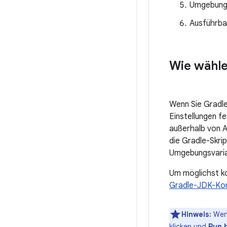
Umgebung
Ausführba
Wie wähle
Wenn Sie Gradle
Einstellungen f
außerhalb von 
die Gradle-Skri
Umgebungsvari
Um möglichst ko
Gradle-JDK-Konf
Hinweis:
Wenn
klicken und
Run 