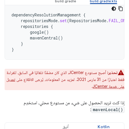
dependencyResolutionManagement
{
repositoriesMode
.
set
(
RepositoriesMode
.
FAIL_ON_
repositories
{
google
()
mavenCentral
()
}
}
تحذير:
أصبح مستودع JCenter، الذي كان مضمّنًا تلقائيًا في السابق، للقراءة
فقط اعتبارًا من 31 مارس 2021. لمزيد من المعلومات، يُرجى الاطّلاع على
تعديل
على خدمة JCenter
.
إذا كنت تريد الحصول على شيء من مستودع محلي، استخدِم
:
mavenLocal()
Kotlin
أنيق