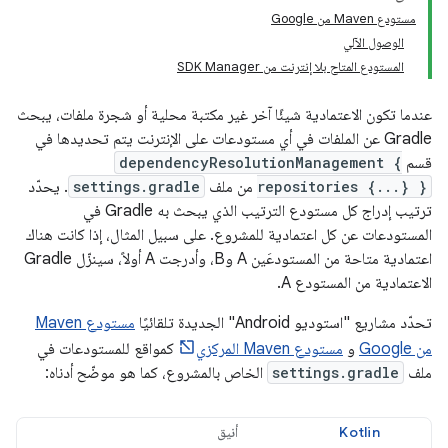
مستودع Maven من Google
الوصول الآلي
المستودع المتاح بلا إنترنت من SDK Manager
عندما تكون الاعتمادية شيئًا آخر غير مكتبة محلية أو شجرة ملفات، يبحث
Gradle عن الملفات في أي مستودعات على الإنترنت يتم تحديدها في
قسم
dependencyResolutionManagement {
repositories {...} }
من ملف
settings.gradle
. يحدّد
ترتيب إدراج كل مستودع الترتيب الذي يبحث به Gradle في
المستودعات عن كل اعتمادية للمشروع. على سبيل المثال، إذا كانت هناك
اعتمادية متاحة من المستودعَين A وB، وأدرجت A أولاً، سينزّل Gradle
الاعتمادية من المستودع A.
تحدّد مشاريع "استوديو Android" الجديدة تلقائيًا
مستودع Maven
من Google
و
مستودع Maven المركزي
كمواقع للمستودعات في
ملف
settings.gradle
الخاص بالمشروع، كما هو موضّح أدناه:
Kotlin
أنيق